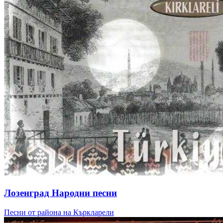
Лозенград Народни песни
Песни от района на Къркларели