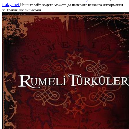
trakyanet
Нашият сайт, където можете да намерите всякаква информация
за Тракия, ще ви насочи.