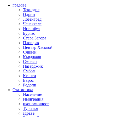
градове
Текирдаг
Одрин
Лозенград
Чанаккале
Истанбул
Бургас
Стара Загора
Пловдив
Център Хаскьой
Сливен
Кърджали
Смолян
Пазарджик
Ямбол
Ксанти
Еврос
Родопи
Статистика
Население
Имиграция
икономичност
Туризъм
здраве