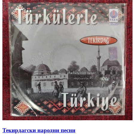
Текирдагски народни песни