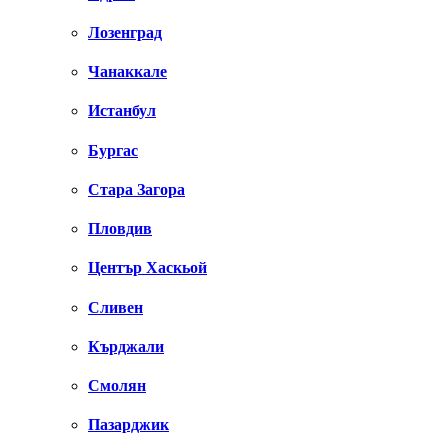
Лозенград
Чанаккале
Истанбул
Бургас
Стара Загора
Пловдив
Център Хаскьой
Сливен
Кърджали
Смолян
Пазарджик