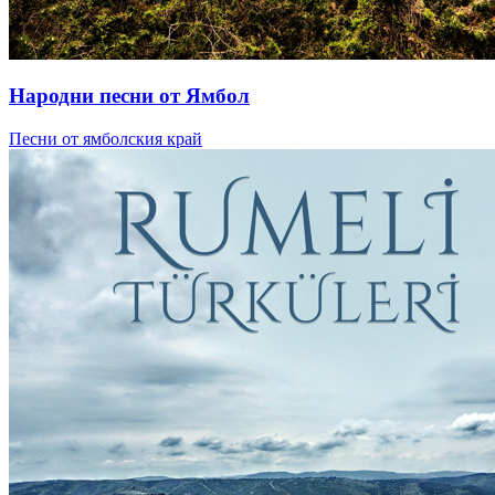
Народни песни от Ямбол
Песни от ямболския край