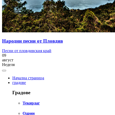
Народни песни от Пловдив
Песни от пловдивския край
09
август
Неделя
Начална страница
градове
Градове
Текирдаг
Одрин