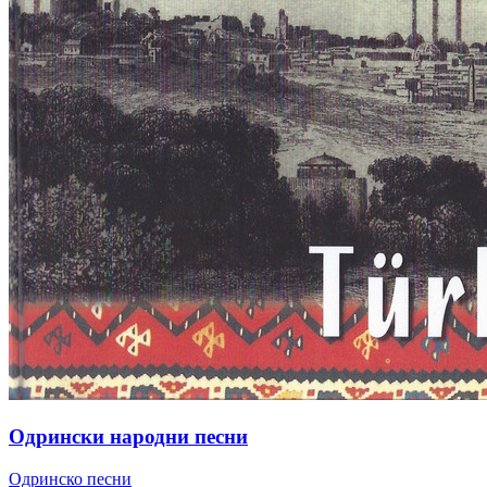
Одрински народни песни
Одринско песни