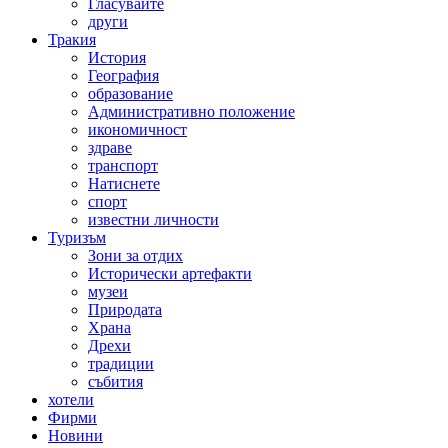
Гласувайте
други
Тракия
История
География
образование
Административно положение
икономичност
здраве
транспорт
Натиснете
спорт
известни личности
Туризъм
Зони за отдих
Исторически артефакти
музеи
Природата
Храна
Дрехи
традиции
събития
хотели
Фирми
Новини