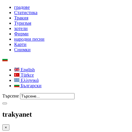
градове
Статистика
Тракия
Туризъм
хотели
Фирми
народни песни
Карти
Снимки
English
Türkçe
Ελληνικά
Български
Търсене
trakyanet
×