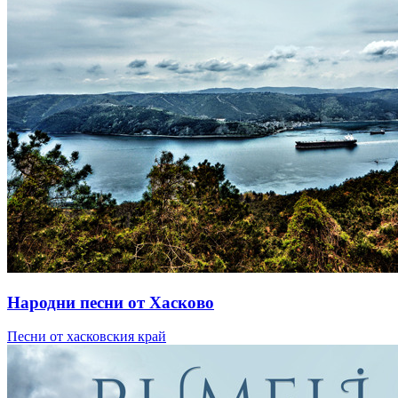
Народни песни от Хасково
Песни от хасковския край