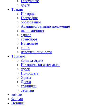
Гласувайте
други
Тракия
История
География
образование
Административно положение
икономичност
здраве
транспорт
Натиснете
спорт
известни личности
Туризъм
Зони за отдих
Исторически артефакти
музеи
Природата
Храна
Дрехи
традиции
събития
хотели
Фирми
Новини