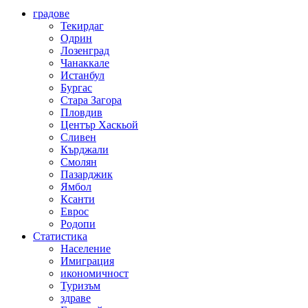
градове
Текирдаг
Одрин
Лозенград
Чанаккале
Истанбул
Бургас
Стара Загора
Пловдив
Център Хаскьой
Сливен
Кърджали
Смолян
Пазарджик
Ямбол
Ксанти
Еврос
Родопи
Статистика
Население
Имиграция
икономичност
Туризъм
здраве