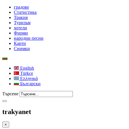
градове
Статистика
Тракия
Туризъм
хотели
Фирми
народни песни
Карти
Снимки
English
Türkçe
Ελληνικά
Български
Търсене
trakyanet
×