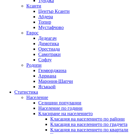
Тунджа
Ксанти
Център Ксанти
Абдера
Топир
Мустафчово
Еврос
Дедеагач
Димотика
Орестиада
Самотраки
Софлу
Родопи
Гюмюрджина
Арриана
Марония-Шапчи
Ясъкьой
Статистика
Население
Селищни популации
Население по години
Класиране на населението
Класация на населението по райони
Класация на населението по градчета
Класация на населението по квартали