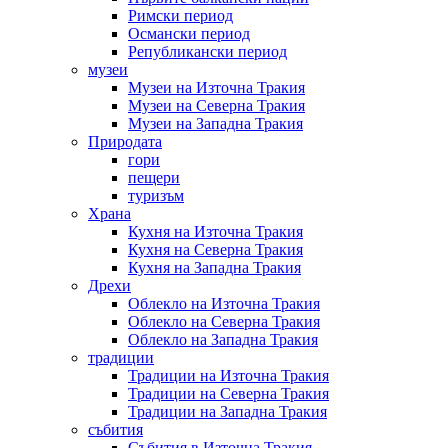
Римски период
Османски период
Републикански период
музеи
Музеи на Източна Тракия
Музеи на Северна Тракия
Музеи на Западна Тракия
Природата
гори
пещери
туризъм
Храна
Кухня на Източна Тракия
Кухня на Северна Тракия
Кухня на Западна Тракия
Дрехи
Облекло на Източна Тракия
Облекло на Северна Тракия
Облекло на Западна Тракия
традиции
Традиции на Източна Тракия
Традиции на Северна Тракия
Традиции на Западна Тракия
събития
Събития в Източна Тракия