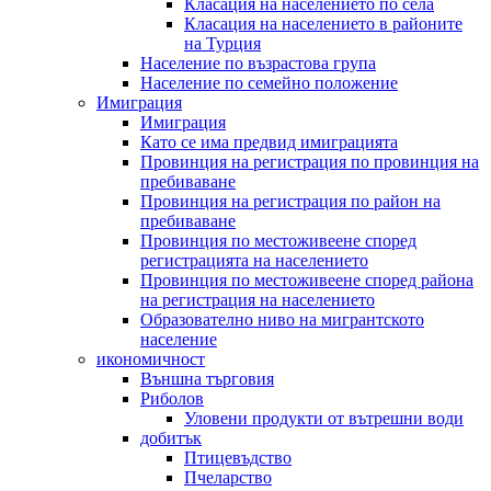
Класация на населението по села
Класация на населението в районите
на Турция
Население по възрастова група
Население по семейно положение
Имиграция
Имиграция
Като се има предвид имиграцията
Провинция на регистрация по провинция на
пребиваване
Провинция на регистрация по район на
пребиваване
Провинция по местоживеене според
регистрацията на населението
Провинция по местоживеене според района
на регистрация на населението
Образователно ниво на мигрантското
население
икономичност
Външна търговия
Риболов
Уловени продукти от вътрешни води
добитък
Птицевъдство
Пчеларство