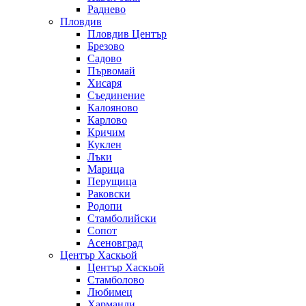
Раднево
Пловдив
Пловдив Център
Брезово
Садово
Първомай
Хисаря
Съединение
Калояново
Карлово
Кричим
Куклен
Лъки
Марица
Перущица
Раковски
Родопи
Стамболийски
Сопот
Асеновград
Център Хаскьой
Център Хаскьой
Стамболово
Любимец
Харманли