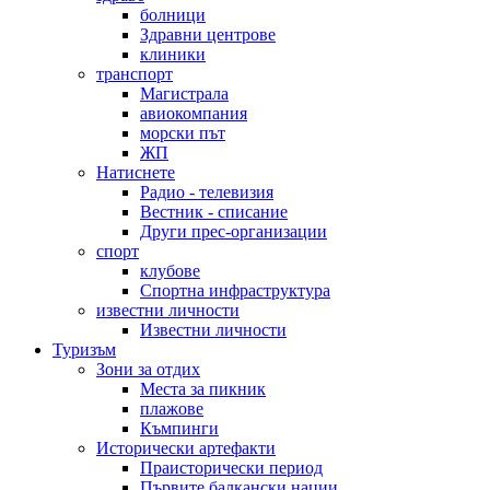
болници
Здравни центрове
клиники
транспорт
Магистрала
авиокомпания
морски път
ЖП
Натиснете
Радио - телевизия
Вестник - списание
Други прес-организации
спорт
клубове
Спортна инфраструктура
известни личности
Известни личности
Туризъм
Зони за отдих
Места за пикник
плажове
Къмпинги
Исторически артефакти
Праисторически период
Първите балкански нации