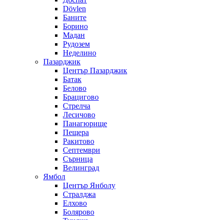
Dövlen
Баните
Борино
Мадан
Рудозем
Неделино
Пазарджик
Център Пазарджик
Батак
Белово
Брацигово
Стрелча
Лесичово
Панагюрище
Пещера
Ракитово
Септември
Сърница
Велинград
Ямбол
Център Янболу
Стралджа
Елхово
Болярово