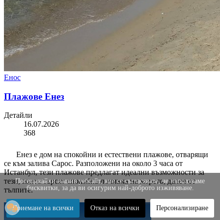
Енос
Плажове Енез
Детайли
16.07.2026
368
Енез е дом на спокойни и естествени плажове, отварящи
се към залива Сарос. Разположени на около 3 часа от
Истанбул, тези плажове предлагат идеални възможности за
тези, които търсят спокойна почивка на морето, далеч от
Посещавайки нашия уебсайт, вие се съгласявате, че използваме
бисквитки, за да ви осигурим най-доброто изживяване.
тълпите.
Приемане на всички
Отказ на всички
Персонализиране