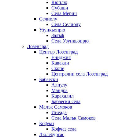
Кюплю
Субаши
Села Мерич
Селиолу
Села Селиолу
Узункьопрю
Залъф
Села Узункьопрю
Лозенград
Център Лозенград
Ениджия
Кавакли
Скопе
Централни села Лозенград
Бабаески
Алпулу
Мандра
Карахалил
Бабаески села
Малък Самоков
Инеада
Села Малък Самоков
Кофчаз
Кофчаз села
Люлебургас