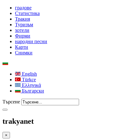
градове
Статистика
Тракия
Туризъм
хотели
Фирми
народни песни
Карти
Снимки
English
Türkçe
Ελληνικά
Български
Търсене
trakyanet
×