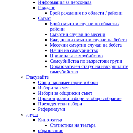
Информация за персонала
Раждане
Брой раждания по области / райони
Смърт
Брой смъртни случаи по области /
райони
Смъртни случаи по месеци
Ежедневни смъртни случаи на бебета
Месечни смъртни случаи на бебета
Начин на самоубийство
Причина за самоубийство
Самоубийства по възрастови групи
Образователен статус на извършилите
самоубийство
Гласувайте
Общи парламентарни избори
Избори за кмет
Избори за общински съвет
Провинциални избори за общо събрание
Президентски избори
Референдуми
други
Кинотеатър
Статистика на театъра
образование