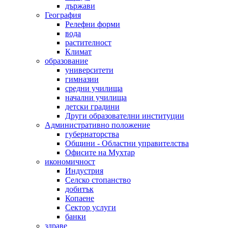
държави
География
Релефни форми
вода
растителност
Климат
образование
университети
гимназии
средни училища
начални училища
детски градини
Други образователни институции
Административно положение
губернаторства
Общини - Областни управителства
Офисите на Мухтар
икономичност
Индустрия
Селско стопанство
добитък
Копаене
Сектор услуги
банки
здраве