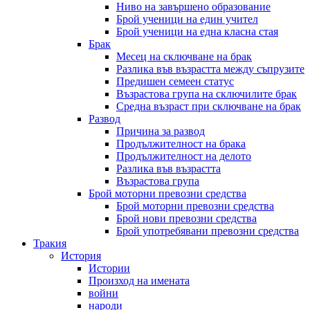
Ниво на завършено образование
Брой ученици на един учител
Брой ученици на една класна стая
Брак
Месец на сключване на брак
Разлика във възрастта между съпрузите
Предишен семеен статус
Възрастова група на сключилите брак
Средна възраст при сключване на брак
Развод
Причина за развод
Продължителност на брака
Продължителност на делото
Разлика във възрастта
Възрастова група
Брой моторни превозни средства
Брой моторни превозни средства
Брой нови превозни средства
Брой употребявани превозни средства
Тракия
История
Истории
Произход на имената
войни
народи