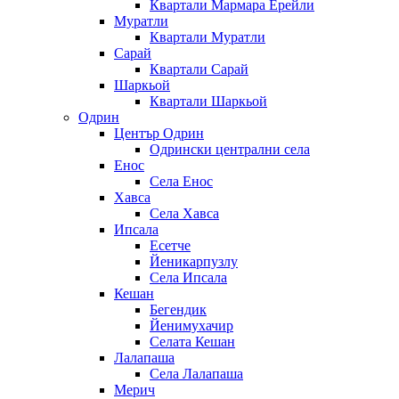
Квартали Мармара Ерейли
Муратли
Квартали Муратли
Сарай
Квартали Сарай
Шаркьой
Квартали Шаркьой
Одрин
Център Одрин
Одрински централни села
Енос
Села Енос
Хавса
Села Хавса
Ипсала
Есетче
Йеникарпузлу
Села Ипсала
Кешан
Бегендик
Йенимухачир
Селата Кешан
Лалапаша
Села Лалапаша
Мерич