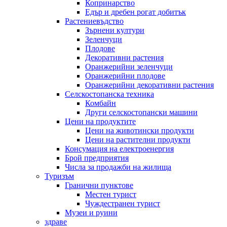
Копринарство
Едър и дребен рогат добитък
Растениевъдство
Зърнени култури
Зеленчуци
Плодове
Декоративни растения
Оранжерийни зеленчуци
Оранжерийни плодове
Оранжерийни декоративни растения
Селскостопанска техника
Комбайн
Други селскостопански машини
Цени на продуктите
Цени на животински продукти
Цени на растителни продукти
Консумация на електроенергия
Брой предприятия
Числа за продажби на жилища
Туризъм
Гранични пунктове
Местен турист
Чуждестранен турист
Музеи и руини
здраве