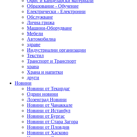
Офис и канцеларски материали
Образование - Обучение
Електрически - Електронни
Обслужване
Лична грижа
Машини-Оборудване
Мебели
Автомобилна
здраве
Индустриални организации
Текстил
Транспорт и Транспорт
храна
Храна и напитки
други
Новини
Новини от Текирдаг
Одрин новини
Лозенград Новини
Новини от Чанаккале
Новини от Истанбул
Новини от Бургас
Новини от Стара Загора
Новини от Пловдив
Новини от Хасково