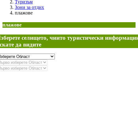
Туризъм
Зони за отдих
плажове
плажове
зберете селището, чиито туристически информаци
скате да видите