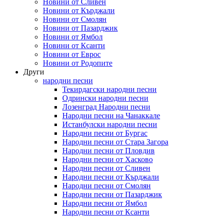
Новини от Сливен
Новини от Кърджали
Новини от Смолян
Новини от Пазарджик
Новини от Ямбол
Новини от Ксанти
Новини от Еврос
Новини от Родопите
Други
народни песни
Текирдагски народни песни
Одрински народни песни
Лозенград Народни песни
Народни песни на Чанаккале
Истанбулски народни песни
Народни песни от Бургас
Народни песни от Стара Загора
Народни песни от Пловдив
Народни песни от Хасково
Народни песни от Сливен
Народни песни от Кърджали
Народни песни от Смолян
Народни песни от Пазарджик
Народни песни от Ямбол
Народни песни от Ксанти