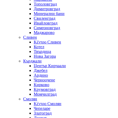
Тополовград
Димитровград
Минерални бани
Свиленград
Ивайловград
Симеоновград
Маджарово
Сливен
Κέντρο Сливен
Котел
Твърдица
Нова Загора
Кърджали
Център Кирчаали
Джебел
Ардино
Черноочене
Кирково
Крумовград
Момчилград
Смолян
Κέντρο Смолян
Чепеларе
Златоград
Доспат