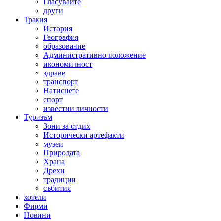
Гласувайте
други
Тракия
История
География
образование
Административно положение
икономичност
здраве
транспорт
Натиснете
спорт
известни личности
Туризъм
Зони за отдих
Исторически артефакти
музеи
Природата
Храна
Дрехи
традиции
събития
хотели
Фирми
Новини