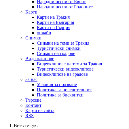
Народни песни от Еврос
Народни песни от Родопите
Карти
Карти на Тракия
Карти на България
Карти на Гърция
онлайн
Снимки
Снимки на теми за Тракия
Туристически снимки
Снимки на градове
Видеоклипове
Видеоклипове на теми за Тракия
Туристически видеоклипове
Видеоклипове на градове
За нас
Условия за ползване
Политика за поверителност
Политика за бисквитки
Търсене
Контакт
Карта на сайта
RSS
Вие сте тук: