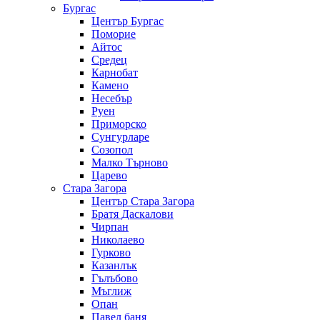
Бургас
Център Бургас
Поморие
Айтос
Средец
Карнобат
Камено
Несебър
Руен
Приморско
Сунгурларе
Созопол
Малко Търново
Царево
Стара Загора
Център Стара Загора
Братя Даскалови
Чирпан
Николаево
Гурково
Казанлък
Гълъбово
Мъглиж
Опан
Павел баня