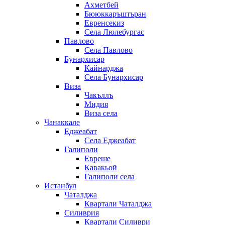
Ахметбей
Бююккаръштъран
Евренсекиз
Села Люлебургас
Павлово
Села Павлово
Бунархисар
Кайнарджа
Села Бунархисар
Виза
Чакъллъ
Мидия
Виза села
Чанаккале
Еджеабат
Села Еджеабат
Галиполи
Евреше
Кавакьой
Галиполи села
Истанбул
Чаталджа
Квартали Чаталджа
Силиврия
Квартали Силиври