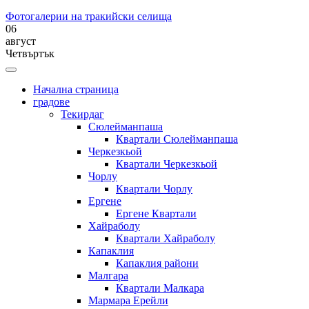
Фотогалерии на тракийски селища
06
август
Четвъртък
Начална страница
градове
Текирдаг
Сюлейманпаша
Квартали Сюлейманпаша
Черкезкьой
Квартали Черкезкьой
Чорлу
Квартали Чорлу
Ергене
Ергене Квартали
Хайраболу
Квартали Хайраболу
Капаклия
Капаклия райони
Малгара
Квартали Малкара
Мармара Ерейли