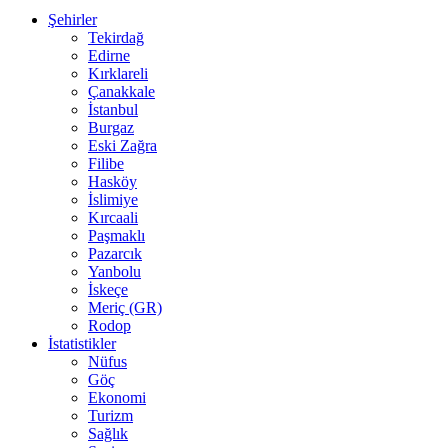
Şehirler
Tekirdağ
Edirne
Kırklareli
Çanakkale
İstanbul
Burgaz
Eski Zağra
Filibe
Hasköy
İslimiye
Kırcaali
Paşmaklı
Pazarcık
Yanbolu
İskeçe
Meriç (GR)
Rodop
İstatistikler
Nüfus
Göç
Ekonomi
Turizm
Sağlık