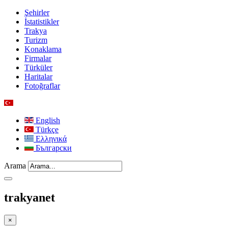
Şehirler
İstatistikler
Trakya
Turizm
Konaklama
Firmalar
Türküler
Haritalar
Fotoğraflar
English
Türkçe
Ελληνικά
Български
Arama
trakyanet
×