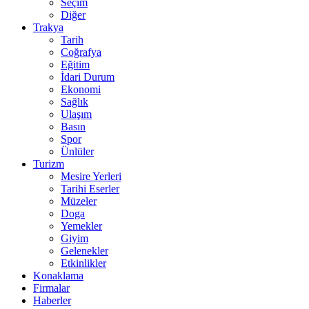
Seçim
Diğer
Trakya
Tarih
Coğrafya
Eğitim
İdari Durum
Ekonomi
Sağlık
Ulaşım
Basın
Spor
Ünlüler
Turizm
Mesire Yerleri
Tarihi Eserler
Müzeler
Doga
Yemekler
Giyim
Gelenekler
Etkinlikler
Konaklama
Firmalar
Haberler