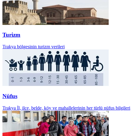
Turizm
Trakya bölgesinin turizm verileri
Nüfus
Trakya İl, ilçe, belde, köy ve mahallelerinin her türlü nüfus bilgileri