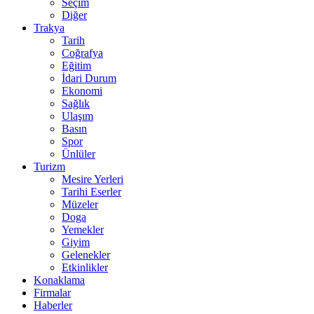
Seçim
Diğer
Trakya
Tarih
Coğrafya
Eğitim
İdari Durum
Ekonomi
Sağlık
Ulaşım
Basın
Spor
Ünlüler
Turizm
Mesire Yerleri
Tarihi Eserler
Müzeler
Doga
Yemekler
Giyim
Gelenekler
Etkinlikler
Konaklama
Firmalar
Haberler