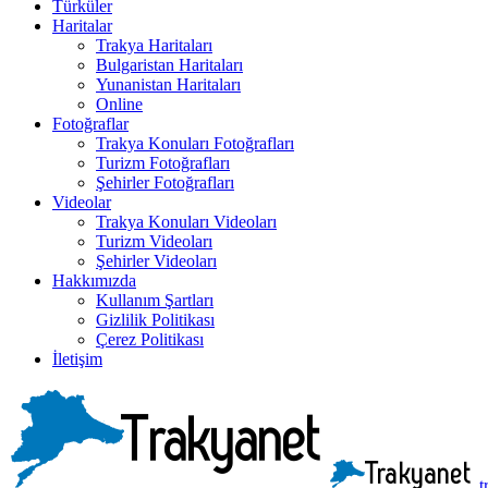
Türküler
Haritalar
Trakya Haritaları
Bulgaristan Haritaları
Yunanistan Haritaları
Online
Fotoğraflar
Trakya Konuları Fotoğrafları
Turizm Fotoğrafları
Şehirler Fotoğrafları
Videolar
Trakya Konuları Videoları
Turizm Videoları
Şehirler Videoları
Hakkımızda
Kullanım Şartları
Gizlilik Politikası
Çerez Politikası
İletişim
t