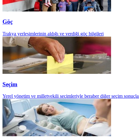
Göç
Trakya yerleşimlerinin aldığı ve verdiği göç bilgileri
Seçim
Yerel yönetim ve milletvekili seçimleriyle beraber diğer seçim sonuçla