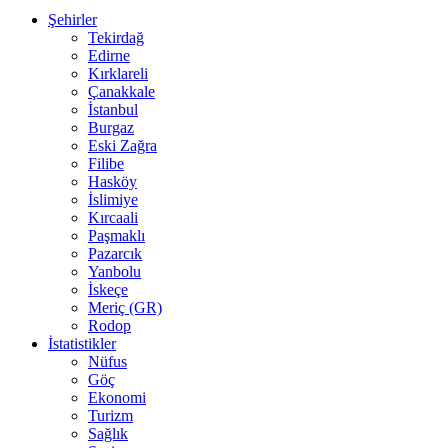
Şehirler
Tekirdağ
Edirne
Kırklareli
Çanakkale
İstanbul
Burgaz
Eski Zağra
Filibe
Hasköy
İslimiye
Kırcaali
Paşmaklı
Pazarcık
Yanbolu
İskeçe
Meriç (GR)
Rodop
İstatistikler
Nüfus
Göç
Ekonomi
Turizm
Sağlık