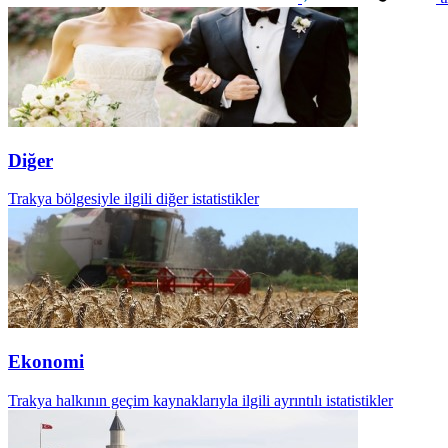
Diğer
Trakya bölgesiyle ilgili diğer istatistikler
Ekonomi
Trakya halkının geçim kaynaklarıyla ilgili ayrıntılı istatistikler