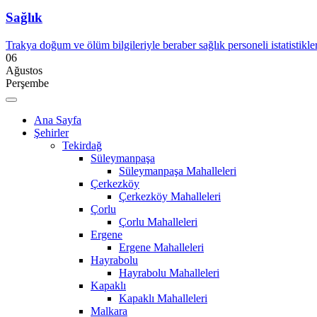
Sağlık
Trakya doğum ve ölüm bilgileriyle beraber sağlık personeli istatistikler
06
Ağustos
Perşembe
Ana Sayfa
Şehirler
Tekirdağ
Süleymanpaşa
Süleymanpaşa Mahalleleri
Çerkezköy
Çerkezköy Mahalleleri
Çorlu
Çorlu Mahalleleri
Ergene
Ergene Mahalleleri
Hayrabolu
Hayrabolu Mahalleleri
Kapaklı
Kapaklı Mahalleleri
Malkara