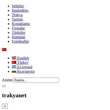
Şehirler
İstatistikler
Trakya
Turizm
Konaklama
Firmalar
Türküler
Haritalar
Fotoğraflar
English
Türkçe
Ελληνικά
Български
Arama
trakyanet
×