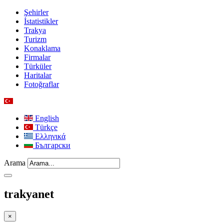
Şehirler
İstatistikler
Trakya
Turizm
Konaklama
Firmalar
Türküler
Haritalar
Fotoğraflar
English
Türkçe
Ελληνικά
Български
Arama
trakyanet
×