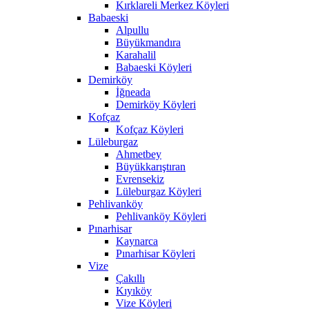
Kırklareli Merkez Köyleri
Babaeski
Alpullu
Büyükmandıra
Karahalil
Babaeski Köyleri
Demirköy
İğneada
Demirköy Köyleri
Kofçaz
Kofçaz Köyleri
Lüleburgaz
Ahmetbey
Büyükkarıştıran
Evrensekiz
Lüleburgaz Köyleri
Pehlivanköy
Pehlivanköy Köyleri
Pınarhisar
Kaynarca
Pınarhisar Köyleri
Vize
Çakıllı
Kıyıköy
Vize Köyleri