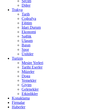
Seçim
Diğer
Trakya
Tarih
Coğrafya
Eğitim
İdari Durum
Ekonomi
Sağlık
Ulaşım
Basın
Spor
Ünlüler
Turizm
Mesire Yerleri
Tarihi Eserler
Müzeler
Doga
Yemekler
Giyim
Gelenekler
Etkinlikler
Konaklama
Firmalar
Haberler