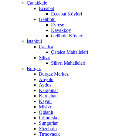
Çanakkale
Eceabat
Eceabat Köyleri
Gelibolu
Evreşe
Kavakköy
Gelibolu Köyleri
İstanbul
Çatalca
Çatalca Mahalleleri
Silivri
Silivri Mahalleleri
Burgaz
Burgaz Merkez
Ahyolu
Aydos
Karapınar
Karnabat
Kayalı
Misivri
Oğlanlı
Primorsko
Sungurlar
Süzebolu
Tırnovacık