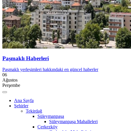
Paşmaklı Haberleri
Paşmaklı yerleşimleri hakkındaki en güncel haberler
06
Ağustos
Perşembe
Ana Sayfa
Şehirler
Tekirdağ
Süleymanpaşa
Süleymanpaşa Mahalleleri
Çerkezköy