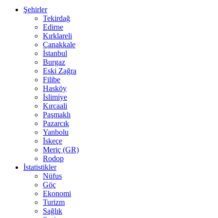
Şehirler
Tekirdağ
Edirne
Kırklareli
Çanakkale
İstanbul
Burgaz
Eski Zağra
Filibe
Hasköy
İslimiye
Kırcaali
Paşmaklı
Pazarcık
Yanbolu
İskeçe
Meriç (GR)
Rodop
İstatistikler
Nüfus
Göç
Ekonomi
Turizm
Sağlık