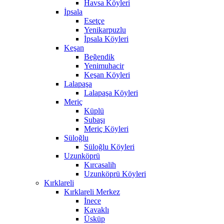
Havsa Köyleri
İpsala
Esetçe
Yenikarpuzlu
İpsala Köyleri
Keşan
Beğendik
Yenimuhacir
Keşan Köyleri
Lalapaşa
Lalapaşa Köyleri
Meriç
Küplü
Subaşı
Meriç Köyleri
Süloğlu
Süloğlu Köyleri
Uzunköprü
Kırcasalih
Uzunköprü Köyleri
Kırklareli
Kırklareli Merkez
İnece
Kavaklı
Üsküp