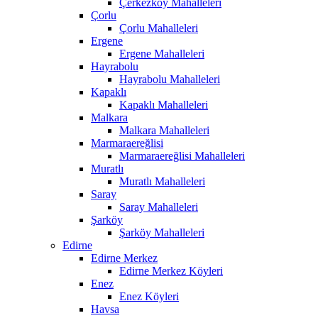
Çerkezköy Mahalleleri
Çorlu
Çorlu Mahalleleri
Ergene
Ergene Mahalleleri
Hayrabolu
Hayrabolu Mahalleleri
Kapaklı
Kapaklı Mahalleleri
Malkara
Malkara Mahalleleri
Marmaraereğlisi
Marmaraereğlisi Mahalleleri
Muratlı
Muratlı Mahalleleri
Saray
Saray Mahalleleri
Şarköy
Şarköy Mahalleleri
Edirne
Edirne Merkez
Edirne Merkez Köyleri
Enez
Enez Köyleri
Havsa