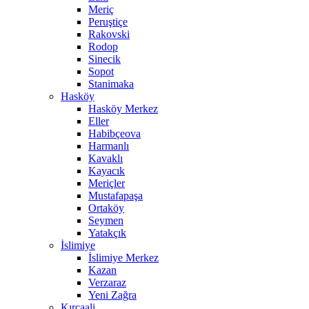
Meriç
Peruştiçe
Rakovski
Rodop
Sinecik
Sopot
Stanimaka
Hasköy
Hasköy Merkez
Eller
Habibçeova
Harmanlı
Kavaklı
Kayacık
Meriçler
Mustafapaşa
Ortaköy
Seymen
Yatakçık
İslimiye
İslimiye Merkez
Kazan
Verzaraz
Yeni Zağra
Kırcaali