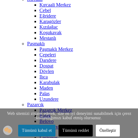
Kırcaali Merkez
Cebel
Eğridere
Karagözler
Kızılağaç
Koşukavak
Mestanlı
Paşmaklı
Paşmaklı Merkez
Çepeleri
Darıdere
Dospat
Dövlen
Ilıca
Karabulak
Maden
Palas
Uzundere
Pazarcık
Pazarcık Merkez
Web sitemizi ziyaret ederek, size en iyi deneyimi sunabilmek için çerez
Batak
kullandığımızı kabul etmiş olursunuz.
Belovo
Bratsigovo
Tümünü kabul et
Tümünü reddet
Özelleştir
İstirelçe
Lesiçovo