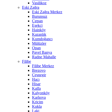
Vasilikoz
Eski Zağra
Eski Zağra Merkez
Burunsuz
Çırpan
Eşekçi
Hainköy
Kazanlık
Kumdoğancı
Mülüzler
Opan
Pavel Banya
Radne Mahalle
Filibe
Filibe Merkez
Brezovo
Çeşnegir
Hacı
Hisar
Kalfa
Kalyonköy
Karlıova
Kriçim
Kukla
Laki