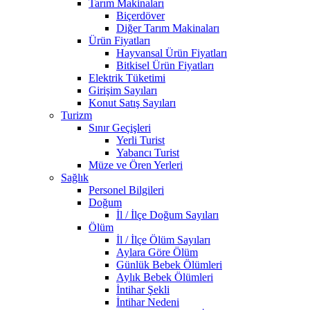
Tarım Makinaları
Biçerdöver
Diğer Tarım Makinaları
Ürün Fiyatları
Hayvansal Ürün Fiyatları
Bitkisel Ürün Fiyatları
Elektrik Tüketimi
Girişim Sayıları
Konut Satış Sayıları
Turizm
Sınır Geçişleri
Yerli Turist
Yabancı Turist
Müze ve Ören Yerleri
Sağlık
Personel Bilgileri
Doğum
İl / İlçe Doğum Sayıları
Ölüm
İl / İlçe Ölüm Sayıları
Aylara Göre Ölüm
Günlük Bebek Ölümleri
Aylık Bebek Ölümleri
İntihar Şekli
İntihar Nedeni