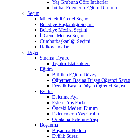
Yaş Grubuna Göre İntiharlar
İntihar Edenlerin Eğitim Durumu
Seçim
Milletvekili Genel Seçimi
Belediye Başkanlığı Seçimi
Belediye Meclisi Seçimi
İl Genel Meclisi Seçimi
Cumhurbaşkanlığı Seçimi
Halkoylamaları
Diğer
Sinema Tiyatro
Tiyatro İstatistikleri
Eğitim
Bitirilen Eğitim Düzeyi
Öğretmen Başına Düşen Öğrenci Sayısı
Derslik Başına Düşen Öğrenci Sayısı
Evlilik
Evlenme Ayı
Eşlerin Yaş Farkı
Önceki Medeni Durum
Evlenenlerin Yaş Grubu
Ortalama Evlenme Yaşı
Boşanma
Boşanma Nedeni
Evlilik Süresi