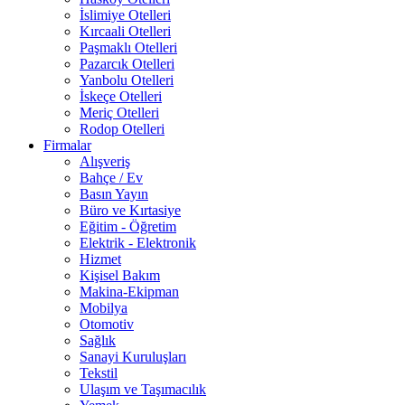
İslimiye Otelleri
Kırcaali Otelleri
Paşmaklı Otelleri
Pazarcık Otelleri
Yanbolu Otelleri
İskeçe Otelleri
Meriç Otelleri
Rodop Otelleri
Firmalar
Alışveriş
Bahçe / Ev
Basın Yayın
Büro ve Kırtasiye
Eğitim - Öğretim
Elektrik - Elektronik
Hizmet
Kişisel Bakım
Makina-Ekipman
Mobilya
Otomotiv
Sağlık
Sanayi Kuruluşları
Tekstil
Ulaşım ve Taşımacılık