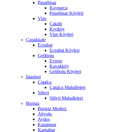
Pınarhisar
Kaynarca
Pınarhisar Köyleri
Vize
Çakıllı
Kıyıköy
Vize Köyleri
Çanakkale
Eceabat
Eceabat Köyleri
Gelibolu
Evreşe
Kavakköy
Gelibolu Köyleri
İstanbul
Çatalca
Çatalca Mahalleleri
Silivri
Silivri Mahalleleri
Burgaz
Burgaz Merkez
Ahyolu
Aydos
Karapınar
Karnabat