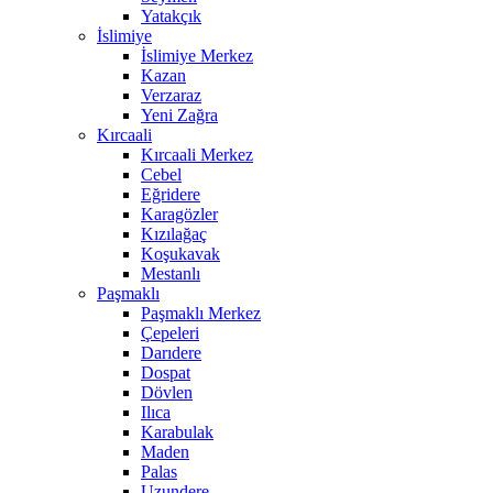
Yatakçık
İslimiye
İslimiye Merkez
Kazan
Verzaraz
Yeni Zağra
Kırcaali
Kırcaali Merkez
Cebel
Eğridere
Karagözler
Kızılağaç
Koşukavak
Mestanlı
Paşmaklı
Paşmaklı Merkez
Çepeleri
Darıdere
Dospat
Dövlen
Ilıca
Karabulak
Maden
Palas
Uzundere