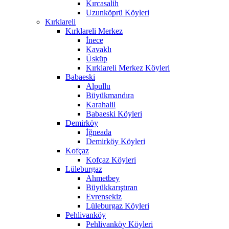
Kırcasalih
Uzunköprü Köyleri
Kırklareli
Kırklareli Merkez
İnece
Kavaklı
Üsküp
Kırklareli Merkez Köyleri
Babaeski
Alpullu
Büyükmandıra
Karahalil
Babaeski Köyleri
Demirköy
İğneada
Demirköy Köyleri
Kofçaz
Kofçaz Köyleri
Lüleburgaz
Ahmetbey
Büyükkarıştıran
Evrensekiz
Lüleburgaz Köyleri
Pehlivanköy
Pehlivanköy Köyleri