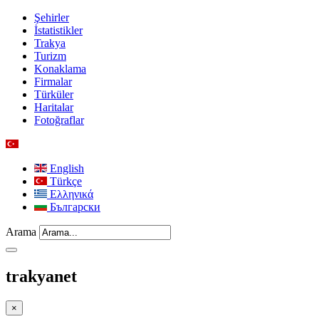
Şehirler
İstatistikler
Trakya
Turizm
Konaklama
Firmalar
Türküler
Haritalar
Fotoğraflar
English
Türkçe
Ελληνικά
Български
Arama
trakyanet
×