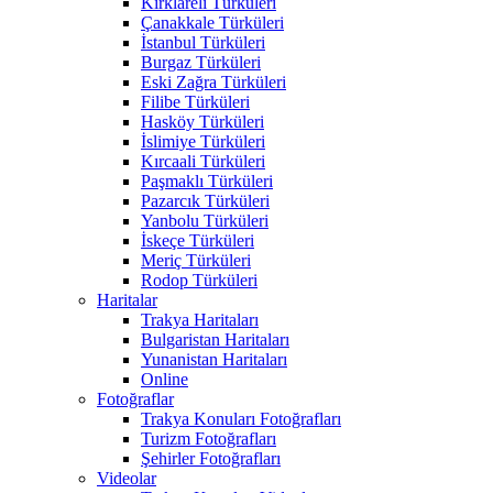
Kırklareli Türküleri
Çanakkale Türküleri
İstanbul Türküleri
Burgaz Türküleri
Eski Zağra Türküleri
Filibe Türküleri
Hasköy Türküleri
İslimiye Türküleri
Kırcaali Türküleri
Paşmaklı Türküleri
Pazarcık Türküleri
Yanbolu Türküleri
İskeçe Türküleri
Meriç Türküleri
Rodop Türküleri
Haritalar
Trakya Haritaları
Bulgaristan Haritaları
Yunanistan Haritaları
Online
Fotoğraflar
Trakya Konuları Fotoğrafları
Turizm Fotoğrafları
Şehirler Fotoğrafları
Videolar