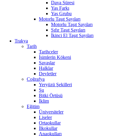
Dava Süresi
Yaş Farkı
Yaş Grubu
Motorlu Taşıt Sayıları
Motorlu Taşıt Sayıları
Sıfır Taşıt Sayıları
İkinci El Taşıt Sayıları
Trakya
Tarih
Tarihçeler
İsimlerin Kökeni
Savaşlar
Halklar
Devletler
Coğrafya
Yeryüzü Şekilleri
Su
Bitki Örtüsü
İklim
Eğitim
Üniversiteler
Liseler
Ortaokullar
İlkokullar
Anaokulları