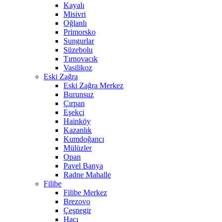
Kayalı
Misivri
Oğlanlı
Primorsko
Sungurlar
Süzebolu
Tırnovacık
Vasilikoz
Eski Zağra
Eski Zağra Merkez
Burunsuz
Çırpan
Eşekçi
Hainköy
Kazanlık
Kumdoğancı
Mülüzler
Opan
Pavel Banya
Radne Mahalle
Filibe
Filibe Merkez
Brezovo
Çeşnegir
Hacı