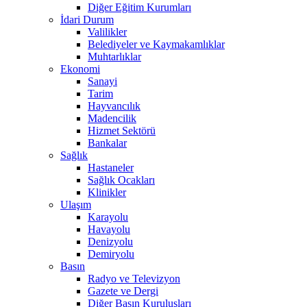
Diğer Eğitim Kurumları
İdari Durum
Valilikler
Belediyeler ve Kaymakamlıklar
Muhtarlıklar
Ekonomi
Sanayi
Tarim
Hayvancılık
Madencilik
Hizmet Sektörü
Bankalar
Sağlık
Hastaneler
Sağlık Ocakları
Klinikler
Ulaşım
Karayolu
Havayolu
Denizyolu
Demiryolu
Basın
Radyo ve Televizyon
Gazete ve Dergi
Diğer Basın Kuruluşları