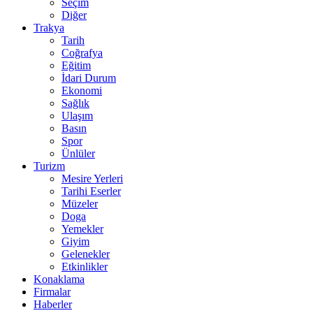
Seçim
Diğer
Trakya
Tarih
Coğrafya
Eğitim
İdari Durum
Ekonomi
Sağlık
Ulaşım
Basın
Spor
Ünlüler
Turizm
Mesire Yerleri
Tarihi Eserler
Müzeler
Doga
Yemekler
Giyim
Gelenekler
Etkinlikler
Konaklama
Firmalar
Haberler