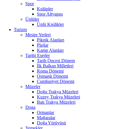
Spor
Kulüpler
Spor Altyapısı
Ünlüler
Ünlü Kişilikler
Turizm
Mesire Yerleri
Piknik Alanları
Plajlar
Kamp Alanları
Tarihi Eserler
Tarih Öncesi Dönem
İlk Balkan Milletleri
Roma Dönemi
Osmanlı Dönemi
Cumhuriyet Dönemi
Müzeler
Doğu Trakya Müzeleri
Kuzey Trakya Müzeleri
Batı Trakya Müzeleri
Doga
Ormanlar
Mağaralar
Doğa Yürüyüşü
Yemekler