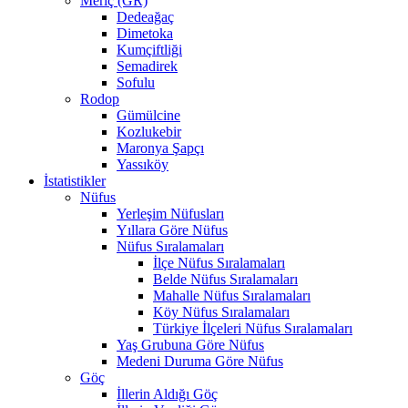
Meriç (GR)
Dedeağaç
Dimetoka
Kumçiftliği
Semadirek
Sofulu
Rodop
Gümülcine
Kozlukebir
Maronya Şapçı
Yassıköy
İstatistikler
Nüfus
Yerleşim Nüfusları
Yıllara Göre Nüfus
Nüfus Sıralamaları
İlçe Nüfus Sıralamaları
Belde Nüfus Sıralamaları
Mahalle Nüfus Sıralamaları
Köy Nüfus Sıralamaları
Türkiye İlçeleri Nüfus Sıralamaları
Yaş Grubuna Göre Nüfus
Medeni Duruma Göre Nüfus
Göç
İllerin Aldığı Göç