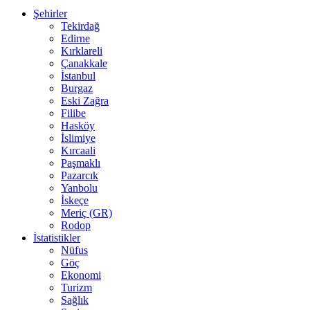
Şehirler
Tekirdağ
Edirne
Kırklareli
Çanakkale
İstanbul
Burgaz
Eski Zağra
Filibe
Hasköy
İslimiye
Kırcaali
Paşmaklı
Pazarcık
Yanbolu
İskeçe
Meriç (GR)
Rodop
İstatistikler
Nüfus
Göç
Ekonomi
Turizm
Sağlık