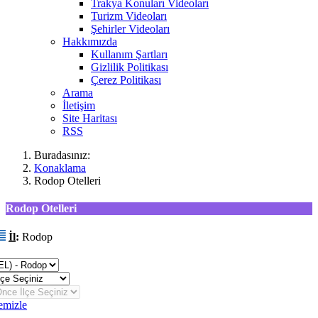
Trakya Konuları Videoları
Turizm Videoları
Şehirler Videoları
Hakkımızda
Kullanım Şartları
Gizlilik Politikası
Çerez Politikası
Arama
İletişim
Site Haritası
RSS
Buradasınız:
Konaklama
Rodop Otelleri
Rodop Otelleri
İl
:
Rodop
eğiştir
emizle