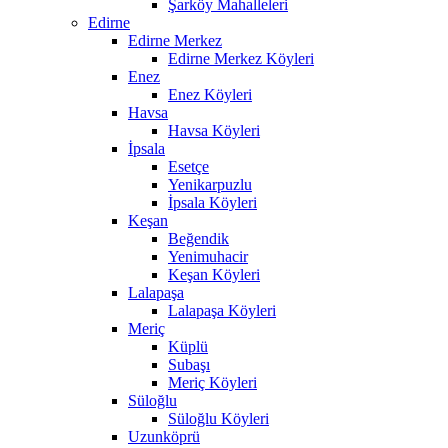
Şarköy Mahalleleri
Edirne
Edirne Merkez
Edirne Merkez Köyleri
Enez
Enez Köyleri
Havsa
Havsa Köyleri
İpsala
Esetçe
Yenikarpuzlu
İpsala Köyleri
Keşan
Beğendik
Yenimuhacir
Keşan Köyleri
Lalapaşa
Lalapaşa Köyleri
Meriç
Küplü
Subaşı
Meriç Köyleri
Süloğlu
Süloğlu Köyleri
Uzunköprü