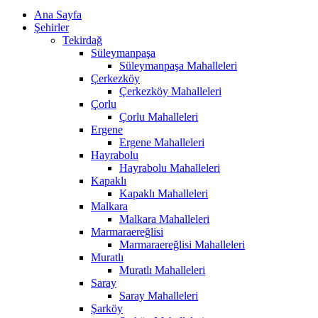
Ana Sayfa
Şehirler
Tekirdağ
Süleymanpaşa
Süleymanpaşa Mahalleleri
Çerkezköy
Çerkezköy Mahalleleri
Çorlu
Çorlu Mahalleleri
Ergene
Ergene Mahalleleri
Hayrabolu
Hayrabolu Mahalleleri
Kapaklı
Kapaklı Mahalleleri
Malkara
Malkara Mahalleleri
Marmaraereğlisi
Marmaraereğlisi Mahalleleri
Muratlı
Muratlı Mahalleleri
Saray
Saray Mahalleleri
Şarköy