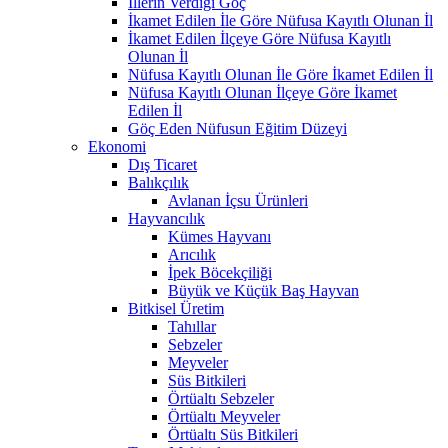
İllerin Verdiği Göç
İkamet Edilen İle Göre Nüfusa Kayıtlı Olunan İl
İkamet Edilen İlçeye Göre Nüfusa Kayıtlı
Olunan İl
Nüfusa Kayıtlı Olunan İle Göre İkamet Edilen İl
Nüfusa Kayıtlı Olunan İlçeye Göre İkamet
Edilen İl
Göç Eden Nüfusun Eğitim Düzeyi
Ekonomi
Dış Ticaret
Balıkçılık
Avlanan İçsu Ürünleri
Hayvancılık
Kümes Hayvanı
Arıcılık
İpek Böcekçiliği
Büyük ve Küçük Baş Hayvan
Bitkisel Üretim
Tahıllar
Sebzeler
Meyveler
Süs Bitkileri
Örtüaltı Sebzeler
Örtüaltı Meyveler
Örtüaltı Süs Bitkileri