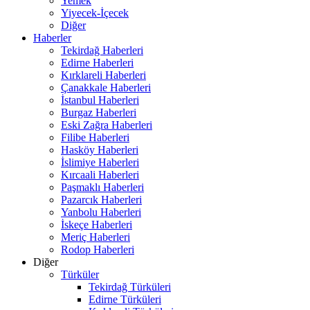
Yemek
Yiyecek-İçecek
Diğer
Haberler
Tekirdağ Haberleri
Edirne Haberleri
Kırklareli Haberleri
Çanakkale Haberleri
İstanbul Haberleri
Burgaz Haberleri
Eski Zağra Haberleri
Filibe Haberleri
Hasköy Haberleri
İslimiye Haberleri
Kırcaali Haberleri
Paşmaklı Haberleri
Pazarcık Haberleri
Yanbolu Haberleri
İskeçe Haberleri
Meriç Haberleri
Rodop Haberleri
Diğer
Türküler
Tekirdağ Türküleri
Edirne Türküleri