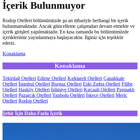
İçerik Bulunmuyor
Rodop Otelleri bölümümüzde şu an itibariyle herhangi bir içerik
bulunmamaktadır. Ancak güncelleme çalışmaları devam etmekte ve
içerik girişleri yapılmaktadır. En kısa zamanda bu bölümümüzde
içeriklerimiz yayınlanmaya başlayacaktır. İlginiz için teşekkür
ederiz.
Konaklama
Konaklama
Tekirdağ Otelleri
Edirne Otelleri
Kırklareli Otelleri
Çanakkale
Otelleri
İstanbul Otelleri
Burgaz Otelleri
Eski Zağra Otelleri
Filibe
Otelleri
Hasköy Otelleri
İslimiye Otelleri
Kırcaali Otelleri
Paşmaklı
Otelleri
Pazarcık Otelleri
Yanbolu Otelleri
İskeçe Otelleri
Meriç
Otelleri
Rodop Otelleri
Şehir İçin Daha Fazla İçerik