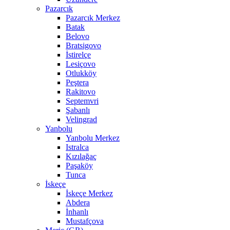
Pazarcık
Pazarcık Merkez
Batak
Belovo
Bratsigovo
İstirelçe
Lesiçovo
Otlukköy
Peştera
Rakitovo
Septemvri
Şabanlı
Velingrad
Yanbolu
Yanbolu Merkez
Istralca
Kızılağaç
Paşaköy
Tunca
İskeçe
İskeçe Merkez
Abdera
İnhanlı
Mustafçova