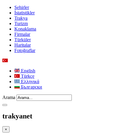
Şehirler
İstatistikler
Trakya
Turizm
Konaklama
Firmalar
Türküler
Haritalar
Fotoğraflar
English
Türkçe
Ελληνικά
Български
Arama
trakyanet
×