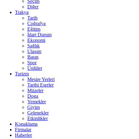
Seçim
Diğer
Trakya
Tarih
Coğrafya
Eğitim
İdari Durum
Ekonomi
Sağlık
Ulaşım
Basın
Spor
Ünlüler
Turizm
Mesire Yerleri
Tarihi Eserler
Müzeler
Doga
Yemekler
Giyim
Gelenekler
Etkinlikler
Konaklama
Firmalar
Haberler