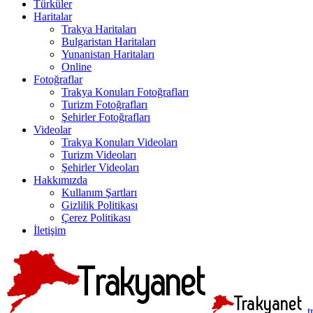
Türküler
Haritalar
Trakya Haritaları
Bulgaristan Haritaları
Yunanistan Haritaları
Online
Fotoğraflar
Trakya Konuları Fotoğrafları
Turizm Fotoğrafları
Şehirler Fotoğrafları
Videolar
Trakya Konuları Videoları
Turizm Videoları
Şehirler Videoları
Hakkımızda
Kullanım Şartları
Gizlilik Politikası
Çerez Politikası
İletişim
t