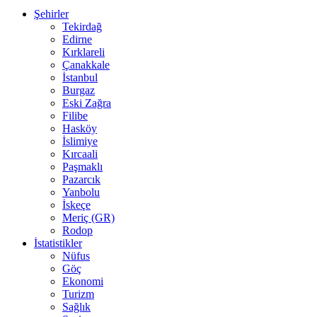
Şehirler
Tekirdağ
Edirne
Kırklareli
Çanakkale
İstanbul
Burgaz
Eski Zağra
Filibe
Hasköy
İslimiye
Kırcaali
Paşmaklı
Pazarcık
Yanbolu
İskeçe
Meriç (GR)
Rodop
İstatistikler
Nüfus
Göç
Ekonomi
Turizm
Sağlık