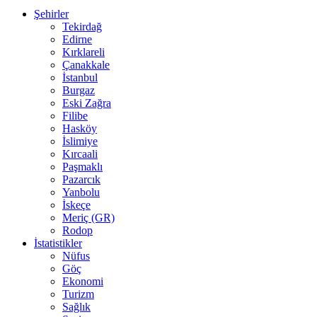
Şehirler
Tekirdağ
Edirne
Kırklareli
Çanakkale
İstanbul
Burgaz
Eski Zağra
Filibe
Hasköy
İslimiye
Kırcaali
Paşmaklı
Pazarcık
Yanbolu
İskeçe
Meriç (GR)
Rodop
İstatistikler
Nüfus
Göç
Ekonomi
Turizm
Sağlık