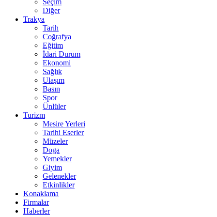
Seçim
Diğer
Trakya
Tarih
Coğrafya
Eğitim
İdari Durum
Ekonomi
Sağlık
Ulaşım
Basın
Spor
Ünlüler
Turizm
Mesire Yerleri
Tarihi Eserler
Müzeler
Doga
Yemekler
Giyim
Gelenekler
Etkinlikler
Konaklama
Firmalar
Haberler