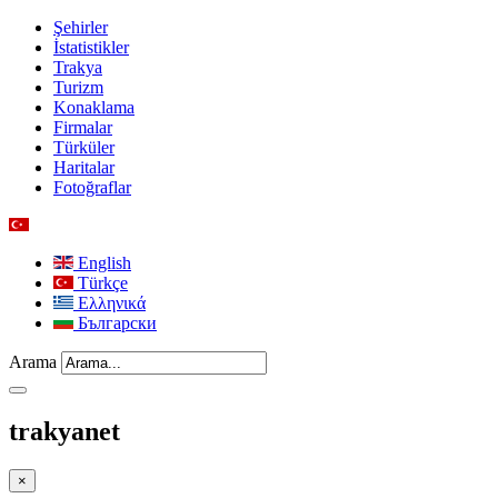
Şehirler
İstatistikler
Trakya
Turizm
Konaklama
Firmalar
Türküler
Haritalar
Fotoğraflar
English
Türkçe
Ελληνικά
Български
Arama
trakyanet
×