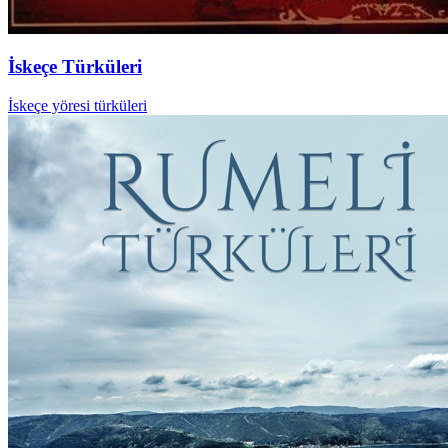
İskeçe Türküleri
İskeçe yöresi türküleri