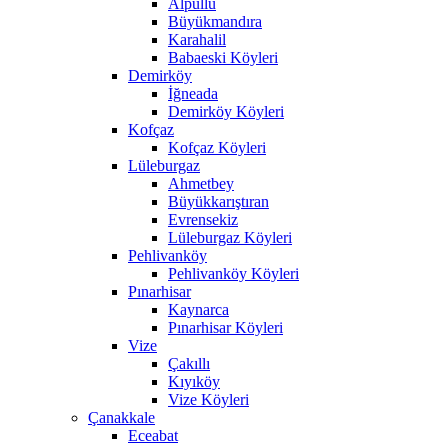
Alpullu
Büyükmandıra
Karahalil
Babaeski Köyleri
Demirköy
İğneada
Demirköy Köyleri
Kofçaz
Kofçaz Köyleri
Lüleburgaz
Ahmetbey
Büyükkarıştıran
Evrensekiz
Lüleburgaz Köyleri
Pehlivanköy
Pehlivanköy Köyleri
Pınarhisar
Kaynarca
Pınarhisar Köyleri
Vize
Çakıllı
Kıyıköy
Vize Köyleri
Çanakkale
Eceabat