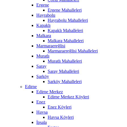
Ergene
Ergene Mahalleleri
Hayrabolu
Hayrabolu Mahalleleri
Kapaklı
Kapaklı Mahalleleri
Malkara
Malkara Mahalleleri
Marmaraereğlisi
Marmaraereğlisi Mahalleleri
Muratlı
Muratlı Mahalleleri
Saray
Saray Mahalleleri
Şarköy
Şarköy Mahalleleri
Edirne
Edirne Merkez
Edirne Merkez Köyleri
Enez
Enez Köyleri
Havsa
Havsa Köyleri
İpsala