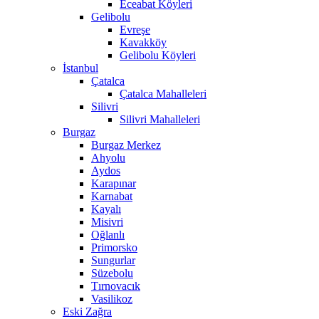
Eceabat Köyleri
Gelibolu
Evreşe
Kavakköy
Gelibolu Köyleri
İstanbul
Çatalca
Çatalca Mahalleleri
Silivri
Silivri Mahalleleri
Burgaz
Burgaz Merkez
Ahyolu
Aydos
Karapınar
Karnabat
Kayalı
Misivri
Oğlanlı
Primorsko
Sungurlar
Süzebolu
Tırnovacık
Vasilikoz
Eski Zağra