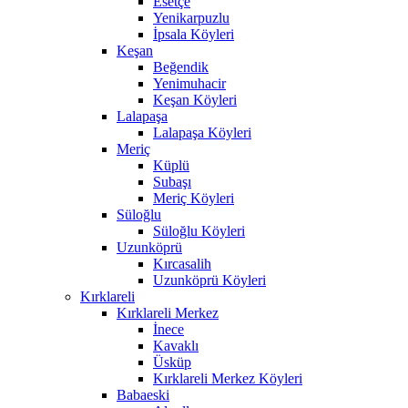
Esetçe
Yenikarpuzlu
İpsala Köyleri
Keşan
Beğendik
Yenimuhacir
Keşan Köyleri
Lalapaşa
Lalapaşa Köyleri
Meriç
Küplü
Subaşı
Meriç Köyleri
Süloğlu
Süloğlu Köyleri
Uzunköprü
Kırcasalih
Uzunköprü Köyleri
Kırklareli
Kırklareli Merkez
İnece
Kavaklı
Üsküp
Kırklareli Merkez Köyleri
Babaeski