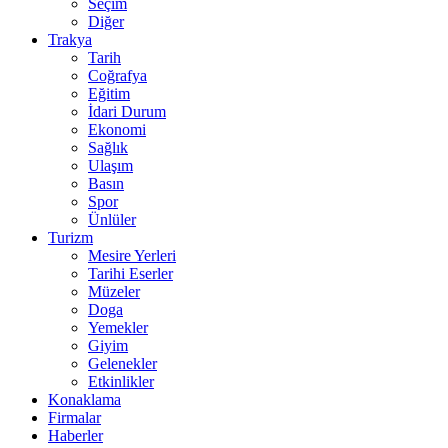
Seçim
Diğer
Trakya
Tarih
Coğrafya
Eğitim
İdari Durum
Ekonomi
Sağlık
Ulaşım
Basın
Spor
Ünlüler
Turizm
Mesire Yerleri
Tarihi Eserler
Müzeler
Doga
Yemekler
Giyim
Gelenekler
Etkinlikler
Konaklama
Firmalar
Haberler