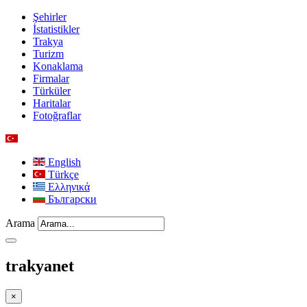
Şehirler
İstatistikler
Trakya
Turizm
Konaklama
Firmalar
Türküler
Haritalar
Fotoğraflar
English
Türkçe
Ελληνικά
Български
Arama
trakyanet
×