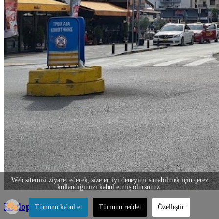
Web sitemizi ziyaret ederek, size en iyi deneyimi sunabilmek için çerez
kullandığımızı kabul etmiş olursunuz.
Rodop
Tümünü kabul et
Tümünü reddet
Özelleştir