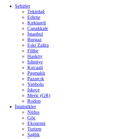
Şehirler
Tekirdağ
Edirne
Kırklareli
Çanakkale
İstanbul
Burgaz
Eski Zağra
Filibe
Hasköy
İslimiye
Kırcaali
Paşmaklı
Pazarcık
Yanbolu
İskeçe
Meriç (GR)
Rodop
İstatistikler
Nüfus
Göç
Ekonomi
Turizm
Sağlık