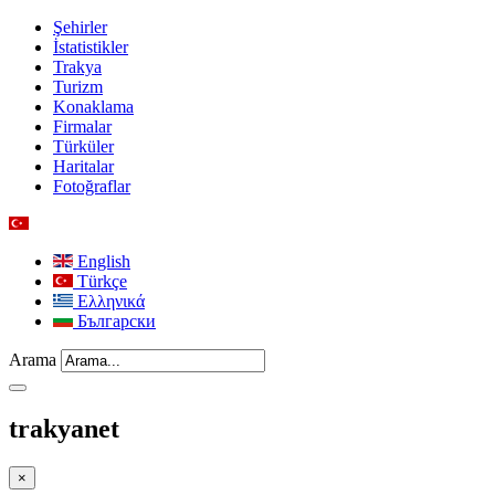
Şehirler
İstatistikler
Trakya
Turizm
Konaklama
Firmalar
Türküler
Haritalar
Fotoğraflar
English
Türkçe
Ελληνικά
Български
Arama
trakyanet
×