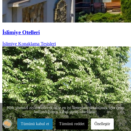
İslimiye Otelleri
İslimiye Konaklama Tesisleri
Web sitemizi ziyaret ederek, size en iyi deneyimi sunabilmek için çerez
kullandığımızı kabul etmiş olursunuz.
Tümünü kabul et
Tümünü reddet
Özelleştir