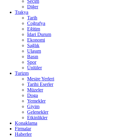
Seçim
Diğer
Trakya
Tarih
Coğrafya
Eğitim
İdari Durum
Ekonomi
Sağlık
Ulaşım
Basın
Spor
Ünlüler
Turizm
Mesire Yerleri
Tarihi Eserler
Müzeler
Doga
Yemekler
Giyim
Gelenekler
Etkinlikler
Konaklama
Firmalar
Haberler