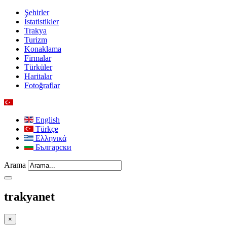
Şehirler
İstatistikler
Trakya
Turizm
Konaklama
Firmalar
Türküler
Haritalar
Fotoğraflar
English
Türkçe
Ελληνικά
Български
Arama
trakyanet
×