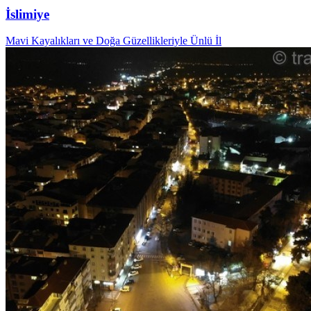
İslimiye
Mavi Kayalıkları ve Doğa Güzellikleriyle Ünlü İl