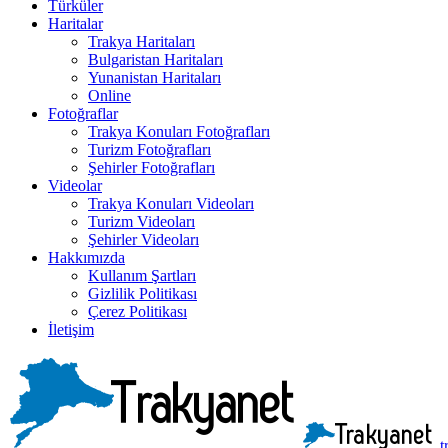
Türküler
Haritalar
Trakya Haritaları
Bulgaristan Haritaları
Yunanistan Haritaları
Online
Fotoğraflar
Trakya Konuları Fotoğrafları
Turizm Fotoğrafları
Şehirler Fotoğrafları
Videolar
Trakya Konuları Videoları
Turizm Videoları
Şehirler Videoları
Hakkımızda
Kullanım Şartları
Gizlilik Politikası
Çerez Politikası
İletişim
t