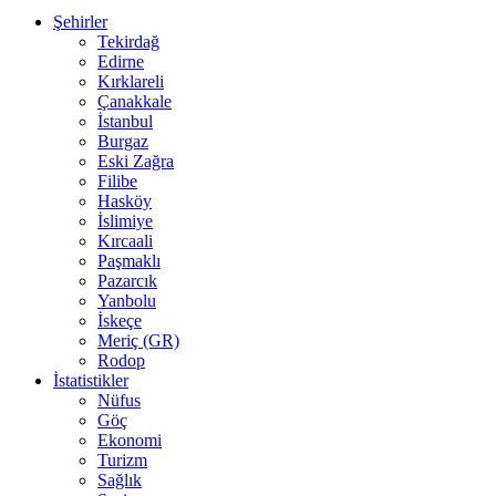
Şehirler
Tekirdağ
Edirne
Kırklareli
Çanakkale
İstanbul
Burgaz
Eski Zağra
Filibe
Hasköy
İslimiye
Kırcaali
Paşmaklı
Pazarcık
Yanbolu
İskeçe
Meriç (GR)
Rodop
İstatistikler
Nüfus
Göç
Ekonomi
Turizm
Sağlık