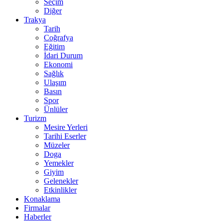
Seçim
Diğer
Trakya
Tarih
Coğrafya
Eğitim
İdari Durum
Ekonomi
Sağlık
Ulaşım
Basın
Spor
Ünlüler
Turizm
Mesire Yerleri
Tarihi Eserler
Müzeler
Doga
Yemekler
Giyim
Gelenekler
Etkinlikler
Konaklama
Firmalar
Haberler