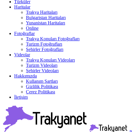
Türküler
Haritalar
Trakya Haritaları
Bulgaristan Haritaları
Yunanistan Haritaları
Online
Fotoğraflar
Trakya Konuları Fotoğrafları
Turizm Fotoğrafları
Şehirler Fotoğrafları
Videolar
Trakya Konuları Videoları
Turizm Videoları
Şehirler Videoları
Hakkımızda
Kullanım Şartları
Gizlilik Politikası
Çerez Politikası
İletişim
t