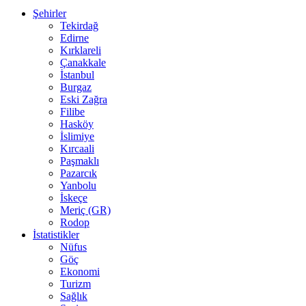
Şehirler
Tekirdağ
Edirne
Kırklareli
Çanakkale
İstanbul
Burgaz
Eski Zağra
Filibe
Hasköy
İslimiye
Kırcaali
Paşmaklı
Pazarcık
Yanbolu
İskeçe
Meriç (GR)
Rodop
İstatistikler
Nüfus
Göç
Ekonomi
Turizm
Sağlık