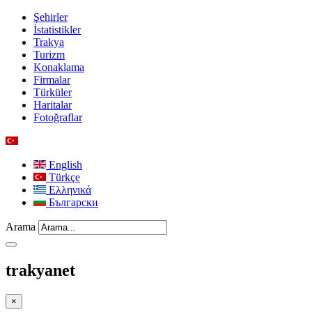
Şehirler
İstatistikler
Trakya
Turizm
Konaklama
Firmalar
Türküler
Haritalar
Fotoğraflar
English
Türkçe
Ελληνικά
Български
Arama
trakyanet
×