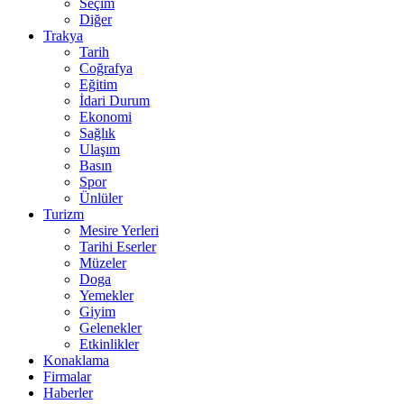
Seçim
Diğer
Trakya
Tarih
Coğrafya
Eğitim
İdari Durum
Ekonomi
Sağlık
Ulaşım
Basın
Spor
Ünlüler
Turizm
Mesire Yerleri
Tarihi Eserler
Müzeler
Doga
Yemekler
Giyim
Gelenekler
Etkinlikler
Konaklama
Firmalar
Haberler