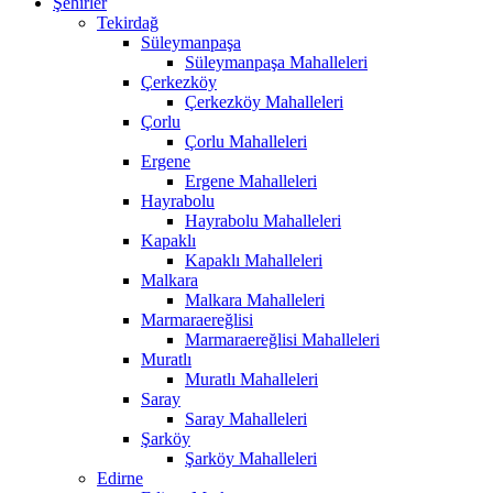
Şehirler
Tekirdağ
Süleymanpaşa
Süleymanpaşa Mahalleleri
Çerkezköy
Çerkezköy Mahalleleri
Çorlu
Çorlu Mahalleleri
Ergene
Ergene Mahalleleri
Hayrabolu
Hayrabolu Mahalleleri
Kapaklı
Kapaklı Mahalleleri
Malkara
Malkara Mahalleleri
Marmaraereğlisi
Marmaraereğlisi Mahalleleri
Muratlı
Muratlı Mahalleleri
Saray
Saray Mahalleleri
Şarköy
Şarköy Mahalleleri
Edirne