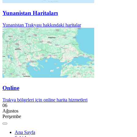
Yunanistan Haritaları
Yunanistan Trakyası hakkındaki haritalar
Online
Trakya bölgeleri için online harita hizmetleri
06
Ağustos
Perşembe
Ana Sayfa