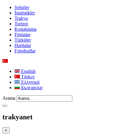
Şehirler
İstatistikler
Trakya
Turizm
Konaklama
Firmalar
Türküler
Haritalar
Fotoğraflar
English
Türkçe
Ελληνικά
Български
Arama
trakyanet
×