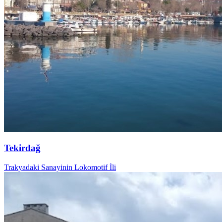
Tekirdağ
Trakyadaki Sanayinin Lokomotif İli