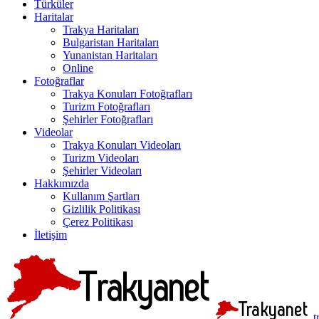
Türküler
Haritalar
Trakya Haritaları
Bulgaristan Haritaları
Yunanistan Haritaları
Online
Fotoğraflar
Trakya Konuları Fotoğrafları
Turizm Fotoğrafları
Şehirler Fotoğrafları
Videolar
Trakya Konuları Videoları
Turizm Videoları
Şehirler Videoları
Hakkımızda
Kullanım Şartları
Gizlilik Politikası
Çerez Politikası
İletişim
t