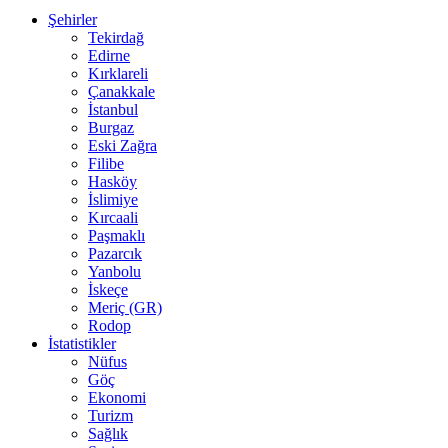
Şehirler
Tekirdağ
Edirne
Kırklareli
Çanakkale
İstanbul
Burgaz
Eski Zağra
Filibe
Hasköy
İslimiye
Kırcaali
Paşmaklı
Pazarcık
Yanbolu
İskeçe
Meriç (GR)
Rodop
İstatistikler
Nüfus
Göç
Ekonomi
Turizm
Sağlık