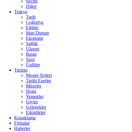
Seçim
Diğer
Trakya
Tarih
Coğrafya
Eğitim
İdari Durum
Ekonomi
Sağlık
Ulaşım
Basın
Spor
Ünlüler
Turizm
Mesire Yerleri
Tarihi Eserler
Müzeler
Doga
Yemekler
Giyim
Gelenekler
Etkinlikler
Konaklama
Firmalar
Haberler