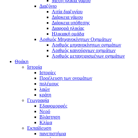
Μέση ηλικία γάμου
Διαζύγιο
Αιτία διαζυγίου
Διάρκεια γάμου
Διάρκεια υπόθεσης
Διαφορά ηλικίας
Ηλικιακή ομάδα
Αριθμός Μηχανοκίνητων Οχημάτων
Αριθμός μηχανοκίνητων οχημάτων
Αριθμός καινούργιων οχημάτων
Αριθμός μεταχειρισμένων οχημάτων
Θράκη
Ιστορία
Ιστορίες
Προέλευση των ονομάτων
πολέμους
λαών
κράτη
Γεωγραφία
Εδαφομορφές
Νερό
Βλάστηση
Κλίμα
Εκπαίδευση
πανεπιστήμια