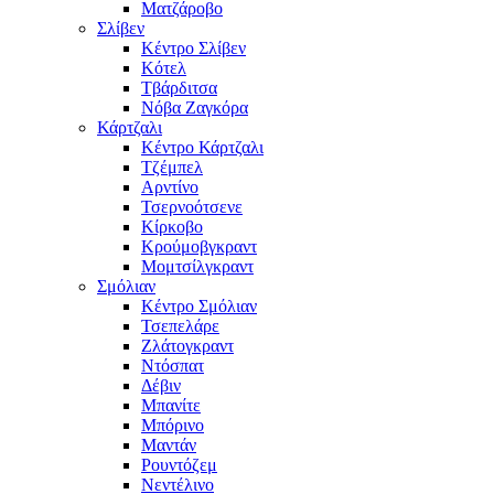
Ματζάροβο
Σλίβεν
Κέντρο Σλίβεν
Κότελ
Τβάρδιτσα
Νόβα Ζαγκόρα
Κάρτζαλι
Κέντρο Κάρτζαλι
Τζέμπελ
Αρντίνο
Τσερνοότσενε
Κίρκοβο
Κρούμοβγκραντ
Μομτσίλγκραντ
Σμόλιαν
Κέντρο Σμόλιαν
Τσεπελάρε
Ζλάτογκραντ
Ντόσπατ
Δέβιν
Μπανίτε
Μπόρινο
Μαντάν
Ρουντόζεμ
Νεντέλινο