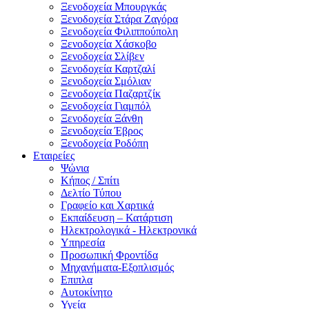
Ξενοδοχεία Μπουργκάς
Ξενοδοχεία Στάρα Ζαγόρα
Ξενοδοχεία Φιλιππούπολη
Ξενοδοχεία Χάσκοβο
Ξενοδοχεία Σλίβεν
Ξενοδοχεία Καρτζαλί
Ξενοδοχεία Σμόλιαν
Ξενοδοχεία Παζαρτζίκ
Ξενοδοχεία Γιαμπόλ
Ξενοδοχεία Ξάνθη
Ξενοδοχεία Έβρος
Ξενοδοχεία Ροδόπη
Εταιρείες
Ψώνια
Κήπος / Σπίτι
Δελτίο Τύπου
Γραφείο και Χαρτικά
Εκπαίδευση – Κατάρτιση
Ηλεκτρολογικά - Ηλεκτρονικά
Υπηρεσία
Προσωπική Φροντίδα
Μηχανήματα-Εξοπλισμός
Επιπλα
Αυτοκίνητο
Υγεία