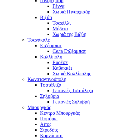
Πιναρχισάρ
Γέννα
Χωριά Πιναρχισάρ
Βιζύη
Τσακίλλι
Μήδεια
Χωριά της Βιζύη
Τσανάκαλε
Ετζέαμπατ
Села Ετζέαμπατ
Καλλίπολη
Ευρέσε
Καβακκέι
Χωριά Καλλίπολης
Κωνσταντινούπολη
Τσατάλτζα
Γειτονιές Τσατάλτζα
Σηλυβρία
Γειτονιές Σηλυβρή
Μπουργκάς
Κέντρο Μπουργκάς
Πομόριε
Αϊτος
Στρεδέτς
Καρνόμπατ