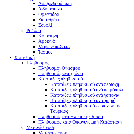
Αλεξανδρούπολη
Διδυμότειχο
Ορεστιάδα
Σαμοθράκη
Σουφλί
Ροδόπη
Κομοτηνή
Αρριανά
Μαρώνεια-Σάπες
Ίασμος
Στατιστική
Πληθυσμός
Πληθυσμοί Οικισμού
Πληθυσμός ανά χρόνια
Κατατάξεις πληθυσμού
Κατατάξεις πληθυσμού ανά περιοχή
Κατατάξεις πληθυσμού ανά κωμόπολη
Κατατάξεις πληθυσμού ανά γειτονιά
Κατατάξεις πληθυσμού ανά χωριό
Κατατάξεις πληθυσμού περιοχών της
Τουρκίας
Πληθυσμός ανά Ηλικιακή Ομάδα
Πληθυσμός κατά Οικογενειακή Κατάσταση
Μετανάστευση
Μετανάστευση