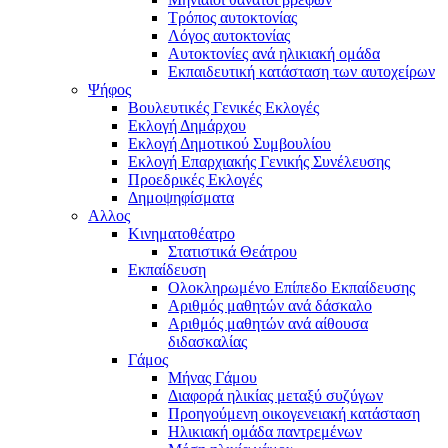
Τρόπος αυτοκτονίας
Λόγος αυτοκτονίας
Αυτοκτονίες ανά ηλικιακή ομάδα
Εκπαιδευτική κατάσταση των αυτοχείρων
Ψήφος
Βουλευτικές Γενικές Εκλογές
Εκλογή Δημάρχου
Εκλογή Δημοτικού Συμβουλίου
Εκλογή Επαρχιακής Γενικής Συνέλευσης
Προεδρικές Εκλογές
Δημοψηφίσματα
Αλλος
Κινηματοθέατρο
Στατιστικά Θεάτρου
Εκπαίδευση
Ολοκληρωμένο Επίπεδο Εκπαίδευσης
Αριθμός μαθητών ανά δάσκαλο
Αριθμός μαθητών ανά αίθουσα
διδασκαλίας
Γάμος
Μήνας Γάμου
Διαφορά ηλικίας μεταξύ συζύγων
Προηγούμενη οικογενειακή κατάσταση
Ηλικιακή ομάδα παντρεμένων