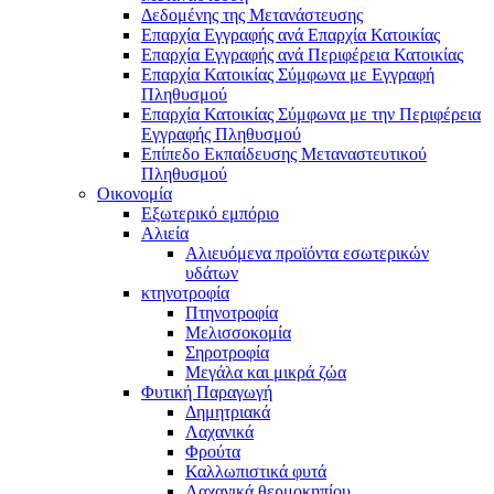
Δεδομένης της Μετανάστευσης
Επαρχία Εγγραφής ανά Επαρχία Κατοικίας
Επαρχία Εγγραφής ανά Περιφέρεια Κατοικίας
Επαρχία Κατοικίας Σύμφωνα με Εγγραφή
Πληθυσμού
Επαρχία Κατοικίας Σύμφωνα με την Περιφέρεια
Εγγραφής Πληθυσμού
Επίπεδο Εκπαίδευσης Μεταναστευτικού
Πληθυσμού
Οικονομία
Εξωτερικό εμπόριο
Αλιεία
Αλιευόμενα προϊόντα εσωτερικών
υδάτων
κτηνοτροφία
Πτηνοτροφία
Μελισσοκομία
Σηροτροφία
Μεγάλα και μικρά ζώα
Φυτική Παραγωγή
Δημητριακά
Λαχανικά
Φρούτα
Καλλωπιστικά φυτά
Λαχανικά θερμοκηπίου