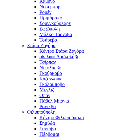
Καμένο
Νεσέμπαρ
Ρουέν
Πριμόρσκο
Σουνγκούρλαρε
Σωζόπολη
Μάλκο Τάρνοβο
Τσάρεβο
Στάρα Ζαγόρα
Κέντρο Στάρα Ζαγόρα
αδελφοί Δασκαλόβη
Τσίρπαν
Νικολάεβο
Γκούρκοβο
Καζανλούκ
Γκάλαμποβο
Μъγλιζ
Οπάν
Πάβελ Μπάνια
Ραντέβο
Φιλιππούπολη
Κέντρο Φιλιππούπολη
Σημύδα
Σαντόβο
Πέρβομαϊ