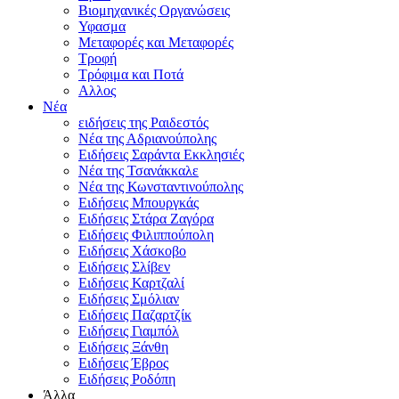
Βιομηχανικές Οργανώσεις
Υφασμα
Μεταφορές και Μεταφορές
Τροφή
Τρόφιμα και Ποτά
Αλλος
Νέα
ειδήσεις της Ραιδεστός
Νέα της Αδριανούπολης
Ειδήσεις Σαράντα Εκκλησιές
Νέα της Τσανάκκαλε
Νέα της Κωνσταντινούπολης
Ειδήσεις Μπουργκάς
Ειδήσεις Στάρα Ζαγόρα
Ειδήσεις Φιλιππούπολη
Ειδήσεις Χάσκοβο
Ειδήσεις Σλίβεν
Ειδήσεις Καρτζαλί
Ειδήσεις Σμόλιαν
Ειδήσεις Παζαρτζίκ
Ειδήσεις Γιαμπόλ
Ειδήσεις Ξάνθη
Ειδήσεις Έβρος
Ειδήσεις Ροδόπη
Άλλα