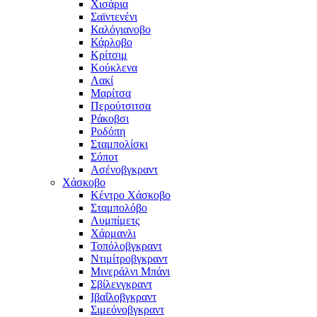
Χισάρια
Σαϊντενένι
Καλόγιανοβο
Κάρλοβο
Κρίτσιμ
Κούκλενα
Λακί
Μαρίτσα
Περούτσιτσα
Ράκοβσι
Ροδόπη
Σταμπολίσκι
Σόποτ
Ασένοβγκραντ
Χάσκοβο
Κέντρο Χάσκοβο
Σταμπολόβο
Λυμπίμετς
Χάρμανλι
Τοπόλοβγκραντ
Ντιμίτροβγκραντ
Μινεράλνι Μπάνι
Σβίλενγκραντ
Ιβαΐλοβγκραντ
Σιμεόνοβγκραντ