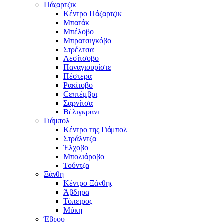
Πάζαρτζικ
Κέντρο Πάζαρτζικ
Μπατάκ
Μπέλοβο
Μπρατσιγκόβο
Στρέλτσα
Λεσίτσοβο
Παναγιουρίστε
Πέστερα
Ρακίτοβο
Сεπτέμβρι
Σαρνίτσα
Βέλιγκραντ
Γιάμπολ
Κέντρο της Γιάμπολ
Στράλντζα
Έλχοβο
Μπολιάροβο
Τούντζα
Ξάνθη
Κέντρο Ξάνθης
Άβδηρα
Τόπειρος
Μύκη
Έβρου