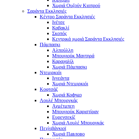
Χωριά Ουζούν Κιοπρού
Σαράντα Εκκλησιές
Κέντρο Σαράντα Εκκλησιές
Ινέτσε
Καβακλί
Σκοπός
Κεντρικά χωριά Σαράντα Εκκλησιές
Πάμπασκι
Αλπούλλη
Μπουγιούκ Μαντηρά
Καραχαλίλ
Χωριά Πάμπασκι
Ντεμιρκιόι
Ιγνεάντα
Χωριά Ντεμιρκιόι
Κοφτσάζ
Χωριά Кофчаз
Λουλέ Μπουργκάς
Αχμέτμπεη
Μπουγιούκ Καριστίραν
Ευρενσεκίζ
Χωριά Λουλέ Μπουργκάς
Πεχλιβάνκιοϊ
Χωριά Павлово