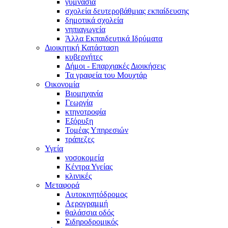
γυμνάσια
σχολεία δευτεροβάθμιας εκπαίδευσης
δημοτικά σχολεία
νηπιαγωγεία
Άλλα Εκπαιδευτικά Ιδρύματα
Διοικητική Κατάσταση
κυβερνήτες
Δήμοι - Επαρχιακές Διοικήσεις
Τα γραφεία του Μουχτάρ
Οικονομία
Βιομηχανία
Γεωργία
κτηνοτροφία
Εξόρυξη
Τομέας Υπηρεσιών
τράπεζες
Υγεία
νοσοκομεία
Κέντρα Υγείας
κλινικές
Μεταφορά
Αυτοκινητόδρομος
Αερογραμμή
θαλάσσια οδός
Σιδηροδρομικός