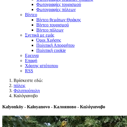
Φωτογραφίες τουρισμού
Φωτογραφίες πόλεων
Βίντεο
Βίντεο θεμάτων Θράκης
Βίντεο τουρισμού
Βίντεο πόλεων
Σχετικά με εμάς
Όροι Χρήσης
Πολιτική Απορρήτου
Πολιτική cookie
Ερευνα
Επαφή
Χάρτης ιστότοπου
RSS
Βρίσκεστε εδώ:
πόλεις
Φιλιππούπολη
Καλόγιανοβο
Kalyonköy - Kaloyanovo - Калояново - Καλόγιανοβο