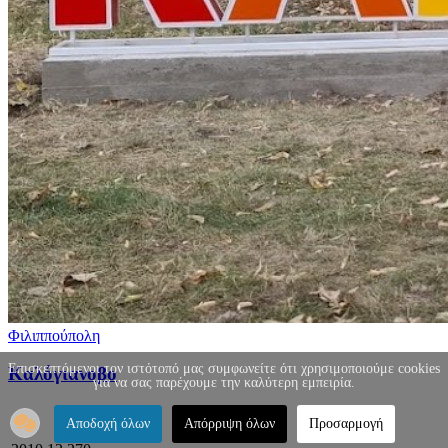
Φιλιππούπολη
Επισκεπτόμενοι τον ιστότοπό μας συμφωνείτε ότι χρησιμοποιούμε cookies
Καλόγιανοβο
για να σας παρέχουμε την καλύτερη εμπειρία.
Αποδοχή όλων
Απόρριψη όλων
Προσαρμογή