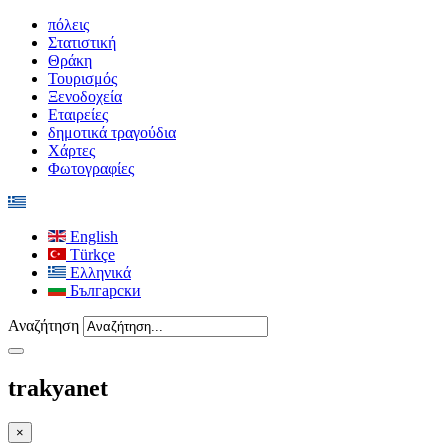
πόλεις
Στατιστική
Θράκη
Τουρισμός
Ξενοδοχεία
Εταιρείες
δημοτικά τραγούδια
Χάρτες
Φωτογραφίες
English
Türkçe
Ελληνικά
Български
Αναζήτηση
trakyanet
×