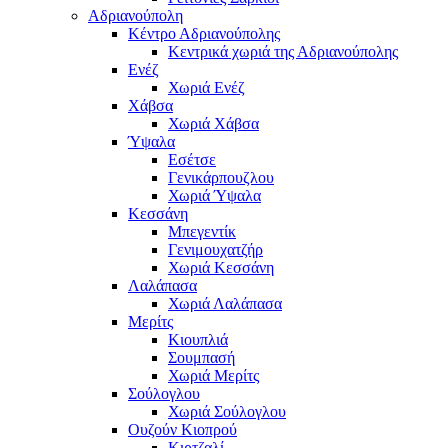
Αδριανούπολη
Κέντρο Αδριανούπολης
Κεντρικά χωριά της Αδριανούπολης
Ενέζ
Χωριά Ενέζ
Χάβσα
Χωριά Χάβσα
Ύψαλα
Εσέτσε
Γενικάρπουζλου
Χωριά Ύψαλα
Κεσσάνη
Μπεγεντίκ
Γενιμουχατζήρ
Χωριά Κεσσάνη
Λαλάπασα
Χωριά Λαλάπασα
Μερίτς
Κιουπλιά
Σουμπασή
Χωριά Μερίτς
Σούλογλου
Χωριά Σούλογλου
Ουζούν Κιοπρού
Κιρτζαλί