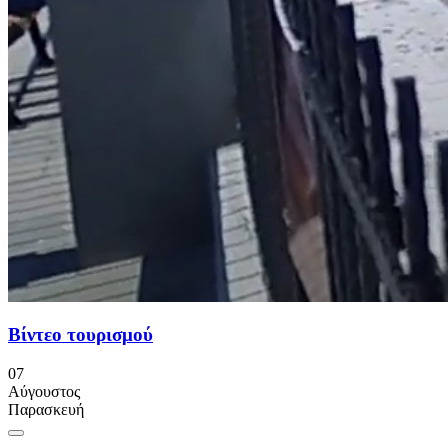
Βίντεο τουρισμού
07
Αύγουστος
Παρασκευή