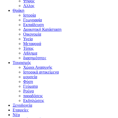
Ψήφος
Αλλος
Θράκη
Ιστορία
Γεωγραφία
Εκπαίδευση
Διοικητική Κατάσταση
Οικονομία
Υγεία
Μεταφορά
Τύπος
Αθλημα
διασημότητες
Τουρισμός
Χώροι Αναψυχής
Ιστορικά αντικείμενα
μουσεία
Φύση
Γεύματα
Ρούχα
παραδόσεις
Εκδηλώσεις
Ξενοδοχεία
Εταιρείες
Νέα