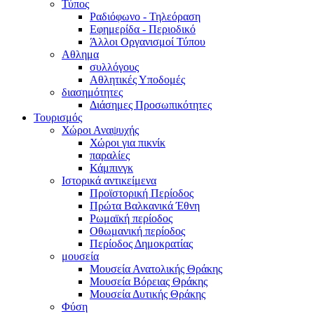
Τύπος
Ραδιόφωνο - Τηλεόραση
Εφημερίδα - Περιοδικό
Άλλοι Οργανισμοί Τύπου
Αθλημα
συλλόγους
Αθλητικές Υποδομές
διασημότητες
Διάσημες Προσωπικότητες
Τουρισμός
Χώροι Αναψυχής
Χώροι για πικνίκ
παραλίες
Κάμπινγκ
Ιστορικά αντικείμενα
Προϊστορική Περίοδος
Πρώτα Βαλκανικά Έθνη
Ρωμαϊκή περίοδος
Οθωμανική περίοδος
Περίοδος Δημοκρατίας
μουσεία
Μουσεία Ανατολικής Θράκης
Μουσεία Βόρειας Θράκης
Μουσεία Δυτικής Θράκης
Φύση