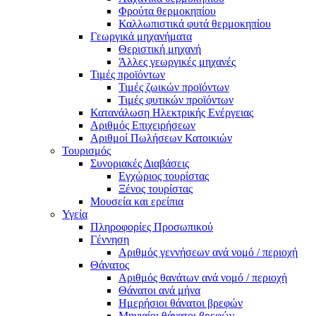
Φρούτα θερμοκηπίου
Καλλωπιστικά φυτά θερμοκηπίου
Γεωργικά μηχανήματα
Θεριστική μηχανή
Άλλες γεωργικές μηχανές
Τιμές προϊόντων
Τιμές ζωικών προϊόντων
Τιμές φυτικών προϊόντων
Κατανάλωση Ηλεκτρικής Ενέργειας
Αριθμός Επιχειρήσεων
Αριθμοί Πωλήσεων Κατοικιών
Τουρισμός
Συνοριακές Διαβάσεις
Εγχώριος τουρίστας
Ξένος τουρίστας
Μουσεία και ερείπια
Υγεία
Πληροφορίες Προσωπικού
Γέννηση
Αριθμός γεννήσεων ανά νομό / περιοχή
Θάνατος
Αριθμός θανάτων ανά νομό / περιοχή
Θάνατοι ανά μήνα
Ημερήσιοι θάνατοι βρεφών
Μηνιαίοι θάνατοι βρεφών