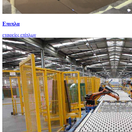
Επιπλα
εταιρείες επίπλων