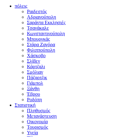
πόλεις
Ραιδεστός
Αδριανούπολη
Σαράντα Εκκλησιές
Τσανάκαλε
Κωνσταντινούπολη
Μπουργκάς
Στάρα Ζαγόρα
Φιλιππούπολη
Χάσκοβο
Σλίβεν
Κάρτζαλι
Σμόλιαν
Πάζαρτζικ
Γιάμπολ
Ξάνθη
Έβρου
Ροδόπη
Στατιστική
Πληθυσμός
Μετανάστευση
Οικονομία
Τουρισμός
Υγεία