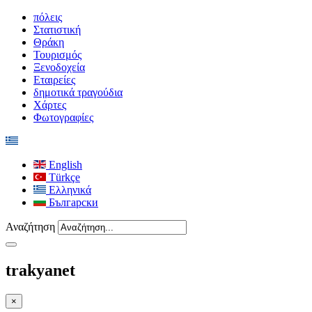
πόλεις
Στατιστική
Θράκη
Τουρισμός
Ξενοδοχεία
Εταιρείες
δημοτικά τραγούδια
Χάρτες
Φωτογραφίες
English
Türkçe
Ελληνικά
Български
Αναζήτηση
trakyanet
×