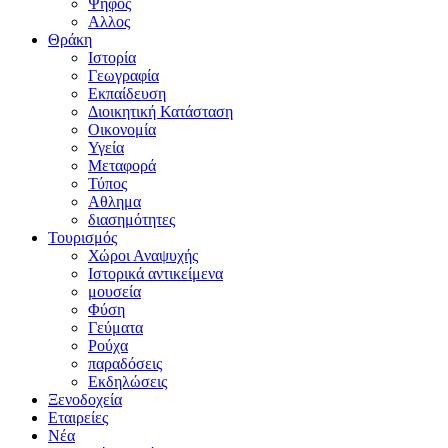
Ψήφος
Αλλος
Θράκη
Ιστορία
Γεωγραφία
Εκπαίδευση
Διοικητική Κατάσταση
Οικονομία
Υγεία
Μεταφορά
Τύπος
Αθλημα
διασημότητες
Τουρισμός
Χώροι Αναψυχής
Ιστορικά αντικείμενα
μουσεία
Φύση
Γεύματα
Ρούχα
παραδόσεις
Εκδηλώσεις
Ξενοδοχεία
Εταιρείες
Νέα