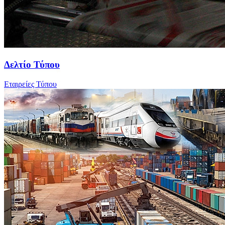
Δελτίο Τύπου
Εταιρείες Τύπου