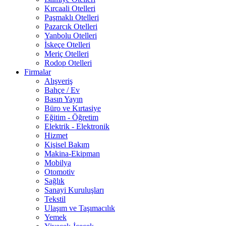
Kırcaali Otelleri
Paşmaklı Otelleri
Pazarcık Otelleri
Yanbolu Otelleri
İskeçe Otelleri
Meriç Otelleri
Rodop Otelleri
Firmalar
Alışveriş
Bahçe / Ev
Basın Yayın
Büro ve Kırtasiye
Eğitim - Öğretim
Elektrik - Elektronik
Hizmet
Kişisel Bakım
Makina-Ekipman
Mobilya
Otomotiv
Sağlık
Sanayi Kuruluşları
Tekstil
Ulaşım ve Taşımacılık
Yemek