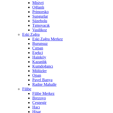
Misivri
Oğlanlı
Primorsko
Sungurlar
Süzebolu
Tırnovacık
Vasilikoz
Eski Zağra
Eski Zağra Merkez
Burunsuz
Çırpan
Eşekçi
Hainköy
Kazanlık
Kumdoğancı
Mülüzler
Opan
Pavel Banya
Radne Mahalle
Filibe
Filibe Merkez
Brezovo
Çeşnegir
Hacı
Hisar