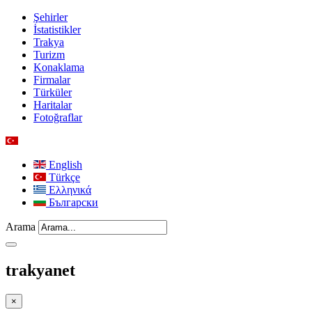
Şehirler
İstatistikler
Trakya
Turizm
Konaklama
Firmalar
Türküler
Haritalar
Fotoğraflar
English
Türkçe
Ελληνικά
Български
Arama
trakyanet
×