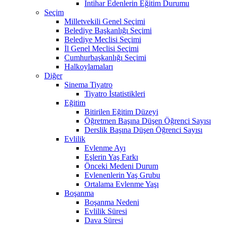
İntihar Edenlerin Eğitim Durumu
Seçim
Milletvekili Genel Seçimi
Belediye Başkanlığı Seçimi
Belediye Meclisi Seçimi
İl Genel Meclisi Seçimi
Cumhurbaşkanlığı Seçimi
Halkoylamaları
Diğer
Sinema Tiyatro
Tiyatro İstatistikleri
Eğitim
Bitirilen Eğitim Düzeyi
Öğretmen Başına Düşen Öğrenci Sayısı
Derslik Başına Düşen Öğrenci Sayısı
Evlilik
Evlenme Ayı
Eşlerin Yaş Farkı
Önceki Medeni Durum
Evlenenlerin Yaş Grubu
Ortalama Evlenme Yaşı
Boşanma
Boşanma Nedeni
Evlilik Süresi
Dava Süresi