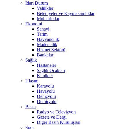
İdari Durum
Valilikler
Belediyeler ve Kaymakamlıklar
Muhtarlıklar
Ekonomi
Sanayi
Tarim
Hayvancılık
Madencilik
Hizmet Sektörü
Bankalar
Sağlık
Hastaneler
Sağlık Ocakları
Klinikler
Ulaşım
Karayolu
Havayolu
Denizyolu
Demiryolu
Basın
Radyo ve Televizyon
Gazete ve Dergi
Diğer Basın Kuruluşları
Spor