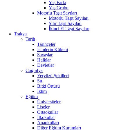
Yaş Farkı
Yaş Grubu
Motorlu Taşıt Sayıları
Motorlu Taşıt Sayıları
Sıfır Taşıt Sayıları
İkinci El Taşıt Sayıları
Trakya
Tarih
Tarihçeler
İsimlerin Kökeni
Savaşlar
Halklar
Devletler
Coğrafya
Yeryüzü Şekilleri
Su
Bitki Örtüsü
İklim
Eğitim
Üniversiteler
Liseler
Ortaokullar
İlkokullar
Anaokulları
Diğer Eğitim Kurumları