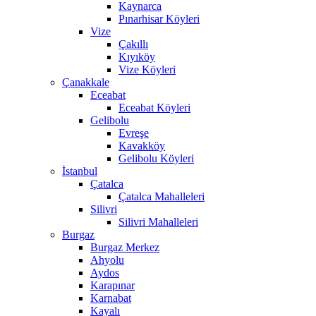
Kaynarca
Pınarhisar Köyleri
Vize
Çakıllı
Kıyıköy
Vize Köyleri
Çanakkale
Eceabat
Eceabat Köyleri
Gelibolu
Evreşe
Kavakköy
Gelibolu Köyleri
İstanbul
Çatalca
Çatalca Mahalleleri
Silivri
Silivri Mahalleleri
Burgaz
Burgaz Merkez
Ahyolu
Aydos
Karapınar
Karnabat
Kayalı