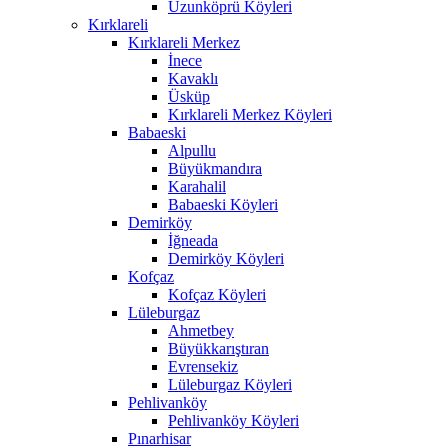
Uzunköprü Köyleri
Kırklareli
Kırklareli Merkez
İnece
Kavaklı
Üsküp
Kırklareli Merkez Köyleri
Babaeski
Alpullu
Büyükmandıra
Karahalil
Babaeski Köyleri
Demirköy
İğneada
Demirköy Köyleri
Kofçaz
Kofçaz Köyleri
Lüleburgaz
Ahmetbey
Büyükkarıştıran
Evrensekiz
Lüleburgaz Köyleri
Pehlivanköy
Pehlivanköy Köyleri
Pınarhisar