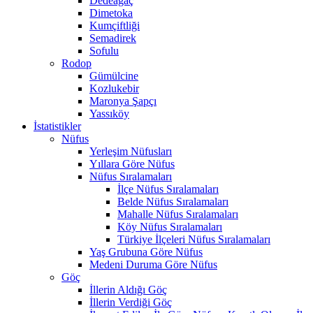
Dedeağaç
Dimetoka
Kumçiftliği
Semadirek
Sofulu
Rodop
Gümülcine
Kozlukebir
Maronya Şapçı
Yassıköy
İstatistikler
Nüfus
Yerleşim Nüfusları
Yıllara Göre Nüfus
Nüfus Sıralamaları
İlçe Nüfus Sıralamaları
Belde Nüfus Sıralamaları
Mahalle Nüfus Sıralamaları
Köy Nüfus Sıralamaları
Türkiye İlçeleri Nüfus Sıralamaları
Yaş Grubuna Göre Nüfus
Medeni Duruma Göre Nüfus
Göç
İllerin Aldığı Göç
İllerin Verdiği Göç