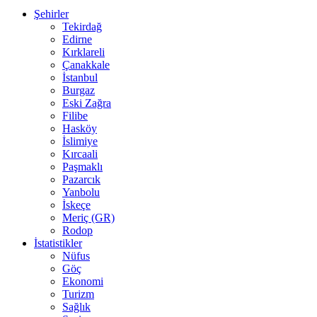
Şehirler
Tekirdağ
Edirne
Kırklareli
Çanakkale
İstanbul
Burgaz
Eski Zağra
Filibe
Hasköy
İslimiye
Kırcaali
Paşmaklı
Pazarcık
Yanbolu
İskeçe
Meriç (GR)
Rodop
İstatistikler
Nüfus
Göç
Ekonomi
Turizm
Sağlık