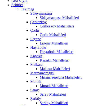
Ana Sayfa
Şehirler
Tekirdağ
Süleymanpaşa
Süleymanpaşa Mahalleleri
Çerkezköy
Çerkezköy Mahalleleri
Çorlu
Çorlu Mahalleleri
Ergene
Ergene Mahalleleri
Hayrabolu
Hayrabolu Mahalleleri
Kapaklı
Kapaklı Mahalleleri
Malkara
Malkara Mahalleleri
Marmaraereğlisi
Marmaraereğlisi Mahalleleri
Muratlı
Muratlı Mahalleleri
Saray
Saray Mahalleleri
Şarköy
Şarköy Mahalleleri