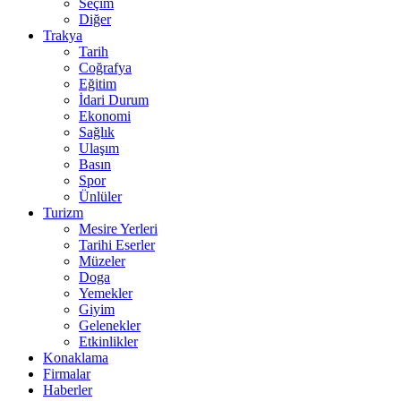
Seçim
Diğer
Trakya
Tarih
Coğrafya
Eğitim
İdari Durum
Ekonomi
Sağlık
Ulaşım
Basın
Spor
Ünlüler
Turizm
Mesire Yerleri
Tarihi Eserler
Müzeler
Doga
Yemekler
Giyim
Gelenekler
Etkinlikler
Konaklama
Firmalar
Haberler