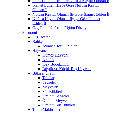
İkamet Edilen İle Göre Nüfusa Kayıtlı Olunan İl
İkamet Edilen İlçeye Göre Nüfusa Kayıtlı
Olunan İl
Nüfusa Kayıtlı Olunan İle Göre İkamet Edilen İl
Nüfusa Kayıtlı Olunan İlçeye Göre İkamet
Edilen İl
Göç Eden Nüfusun Eğitim Düzeyi
Ekonomi
Dış Ticaret
Balıkçılık
Avlanan İçsu Ürünleri
Hayvancılık
Kümes Hayvanı
Arıcılık
İpek Böcekçiliği
Büyük ve Küçük Baş Hayvan
Bitkisel Üretim
Tahıllar
Sebzeler
Meyveler
Süs Bitkileri
Örtüaltı Sebzeler
Örtüaltı Meyveler
Örtüaltı Süs Bitkileri
Tarım Makinaları