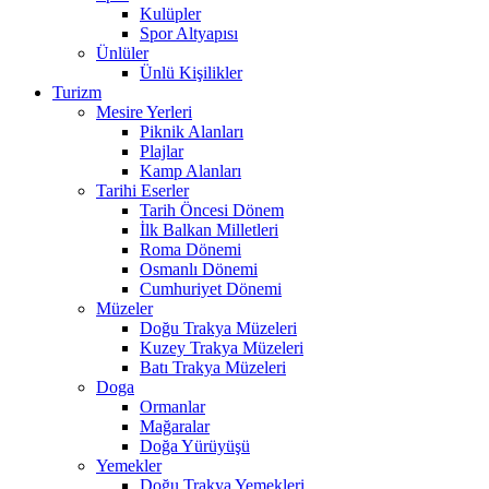
Kulüpler
Spor Altyapısı
Ünlüler
Ünlü Kişilikler
Turizm
Mesire Yerleri
Piknik Alanları
Plajlar
Kamp Alanları
Tarihi Eserler
Tarih Öncesi Dönem
İlk Balkan Milletleri
Roma Dönemi
Osmanlı Dönemi
Cumhuriyet Dönemi
Müzeler
Doğu Trakya Müzeleri
Kuzey Trakya Müzeleri
Batı Trakya Müzeleri
Doga
Ormanlar
Mağaralar
Doğa Yürüyüşü
Yemekler
Doğu Trakya Yemekleri