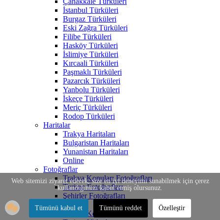
Çanakkale Türküleri
İstanbul Türküleri
Burgaz Türküleri
Eski Zağra Türküleri
Filibe Türküleri
Hasköy Türküleri
İslimiye Türküleri
Kırcaali Türküleri
Paşmaklı Türküleri
Pazarcık Türküleri
Yanbolu Türküleri
İskeçe Türküleri
Meriç Türküleri
Rodop Türküleri
Haritalar
Trakya Haritaları
Bulgaristan Haritaları
Yunanistan Haritaları
Online
Fotoğraflar
Trakya Konuları Fotoğrafları
Web sitemizi ziyaret ederek, size en iyi deneyimi sunabilmek için çerez
Turizm Fotoğrafları
kullandığımızı kabul etmiş olursunuz.
Şehirler Fotoğrafları
Videolar
Tümünü kabul et
Tümünü reddet
Özelleştir
Trakya Konuları Videoları