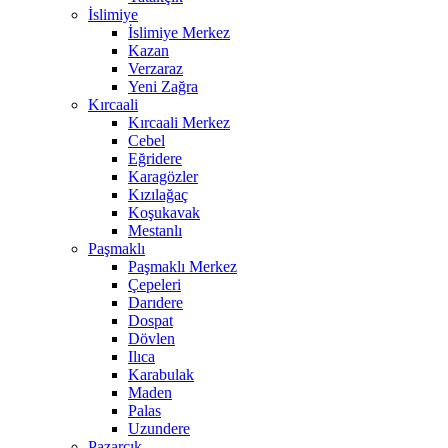
İslimiye
İslimiye Merkez
Kazan
Verzaraz
Yeni Zağra
Kırcaali
Kırcaali Merkez
Cebel
Eğridere
Karagözler
Kızılağaç
Koşukavak
Mestanlı
Paşmaklı
Paşmaklı Merkez
Çepeleri
Darıdere
Dospat
Dövlen
Ilıca
Karabulak
Maden
Palas
Uzundere
Pazarcık