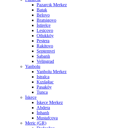
Pazarcık Merkez
Batak
Belovo
Bratsigovo
İstirelçe
Lesiçovo
Otlukköy
Peştera
Rakitovo
Septemvri
Şabanlı
Velingrad
Yanbolu
Yanbolu Merkez
Istralca
Kızılağaç
Paşaköy
Tunca
İskeçe
İskeçe Merkez
Abdera
İnhanlı
Mustafçova
Meriç (GR)