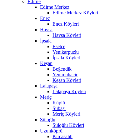
Edirne
Edirne Merkez
Edirne Merkez Köyleri
Enez
Enez Köyleri
Havsa
Havsa Köyleri
İpsala
Esetçe
Yenikarpuzlu
İpsala Köyleri
Keşan
Beğendik
Yenimuhacir
Keşan Köyleri
Lalapaşa
Lalapaşa Köyleri
Meriç
Küplü
Subaşı
Meriç Köyleri
Süloğlu
Süloğlu Köyleri
Uzunköprü
Kırcasalih