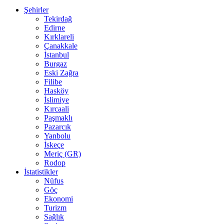
Şehirler
Tekirdağ
Edirne
Kırklareli
Çanakkale
İstanbul
Burgaz
Eski Zağra
Filibe
Hasköy
İslimiye
Kırcaali
Paşmaklı
Pazarcık
Yanbolu
İskeçe
Meriç (GR)
Rodop
İstatistikler
Nüfus
Göç
Ekonomi
Turizm
Sağlık