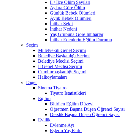
İl / İlçe Ölüm Sayıları
Aylara Göre Ölüm
Günlük Bebek Ölümleri
Aylık Bebek Ölümleri
İntihar Şekli
İntihar Nedeni
Yaş Grubuna Göre İntiharlar
İntihar Edenlerin Eğitim Durumu
Seçim
Milletvekili Genel Seçimi
Belediye Başkanlığı Seçimi
Belediye Meclisi Seçimi
İl Genel Meclisi Seçimi
Cumhurbaşkanlığı Seçimi
Halkoylamaları
Diğer
Sinema Tiyatro
Tiyatro İstatistikleri
Eğitim
Bitirilen Eğitim Düzeyi
Öğretmen Başına Düşen Öğrenci Sayısı
Derslik Başına Düşen Öğrenci Sayısı
Evlilik
Evlenme Ayı
Eşlerin Yaş Farkı