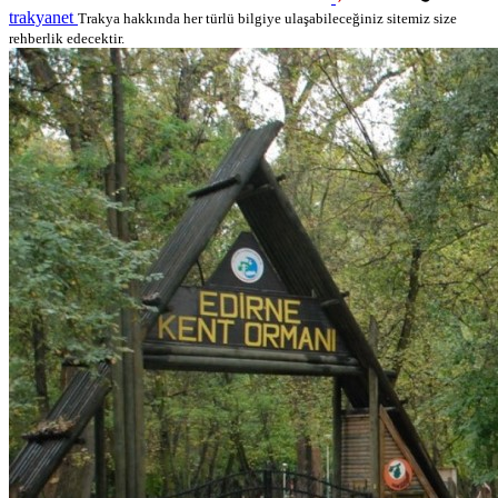
trakyanet
Trakya hakkında her türlü bilgiye ulaşabileceğiniz sitemiz size
rehberlik edecektir.