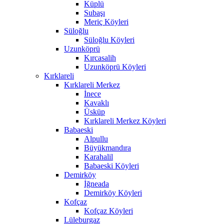
Küplü
Subaşı
Meriç Köyleri
Süloğlu
Süloğlu Köyleri
Uzunköprü
Kırcasalih
Uzunköprü Köyleri
Kırklareli
Kırklareli Merkez
İnece
Kavaklı
Üsküp
Kırklareli Merkez Köyleri
Babaeski
Alpullu
Büyükmandıra
Karahalil
Babaeski Köyleri
Demirköy
İğneada
Demirköy Köyleri
Kofçaz
Kofçaz Köyleri
Lüleburgaz