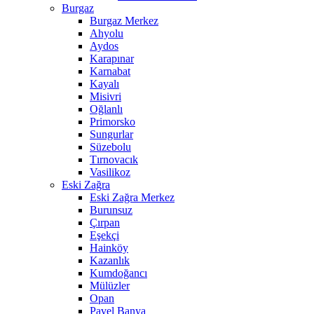
Burgaz
Burgaz Merkez
Ahyolu
Aydos
Karapınar
Karnabat
Kayalı
Misivri
Oğlanlı
Primorsko
Sungurlar
Süzebolu
Tırnovacık
Vasilikoz
Eski Zağra
Eski Zağra Merkez
Burunsuz
Çırpan
Eşekçi
Hainköy
Kazanlık
Kumdoğancı
Mülüzler
Opan
Pavel Banya