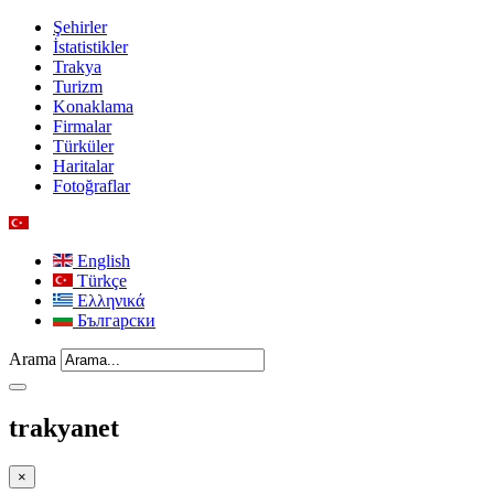
Şehirler
İstatistikler
Trakya
Turizm
Konaklama
Firmalar
Türküler
Haritalar
Fotoğraflar
English
Türkçe
Ελληνικά
Български
Arama
trakyanet
×