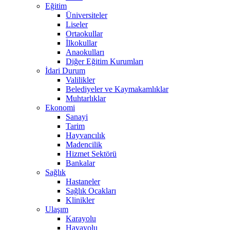
Eğitim
Üniversiteler
Liseler
Ortaokullar
İlkokullar
Anaokulları
Diğer Eğitim Kurumları
İdari Durum
Valilikler
Belediyeler ve Kaymakamlıklar
Muhtarlıklar
Ekonomi
Sanayi
Tarim
Hayvancılık
Madencilik
Hizmet Sektörü
Bankalar
Sağlık
Hastaneler
Sağlık Ocakları
Klinikler
Ulaşım
Karayolu
Havayolu