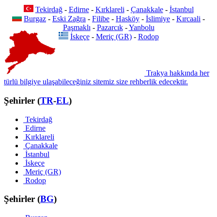
Tekirdağ
-
Edirne
-
Kırklareli
-
Çanakkale
-
İstanbul
Burgaz
-
Eski Zağra
-
Filibe
-
Hasköy
-
İslimiye
-
Kırcaali
-
Paşmaklı
-
Pazarcık
-
Yanbolu
İskeçe
-
Meriç (GR)
-
Rodop
Trakya hakkında her
türlü bilgiye ulaşabileceğiniz sitemiz size rehberlik edecektir.
Şehirler (
TR
-
EL
)
Tekirdağ
Edirne
Kırklareli
Çanakkale
İstanbul
İskeçe
Meriç (GR)
Rodop
Şehirler (
BG
)