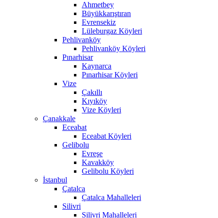
Ahmetbey
Büyükkarıştıran
Evrensekiz
Lüleburgaz Köyleri
Pehlivanköy
Pehlivanköy Köyleri
Pınarhisar
Kaynarca
Pınarhisar Köyleri
Vize
Çakıllı
Kıyıköy
Vize Köyleri
Çanakkale
Eceabat
Eceabat Köyleri
Gelibolu
Evreşe
Kavakköy
Gelibolu Köyleri
İstanbul
Çatalca
Çatalca Mahalleleri
Silivri
Silivri Mahalleleri