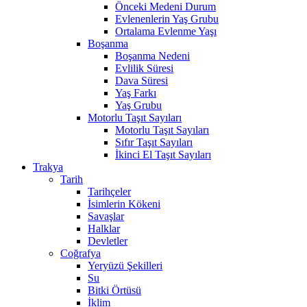
Önceki Medeni Durum
Evlenenlerin Yaş Grubu
Ortalama Evlenme Yaşı
Boşanma
Boşanma Nedeni
Evlilik Süresi
Dava Süresi
Yaş Farkı
Yaş Grubu
Motorlu Taşıt Sayıları
Motorlu Taşıt Sayıları
Sıfır Taşıt Sayıları
İkinci El Taşıt Sayıları
Trakya
Tarih
Tarihçeler
İsimlerin Kökeni
Savaşlar
Halklar
Devletler
Coğrafya
Yeryüzü Şekilleri
Su
Bitki Örtüsü
İklim