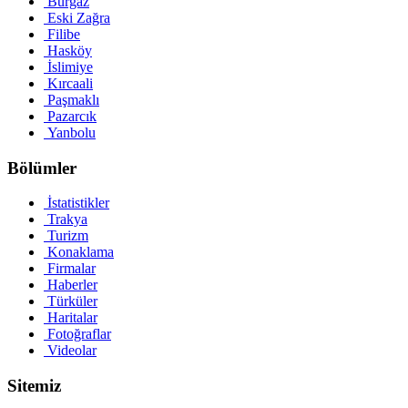
Burgaz
Eski Zağra
Filibe
Hasköy
İslimiye
Kırcaali
Paşmaklı
Pazarcık
Yanbolu
Bölümler
İstatistikler
Trakya
Turizm
Konaklama
Firmalar
Haberler
Türküler
Haritalar
Fotoğraflar
Videolar
Sitemiz