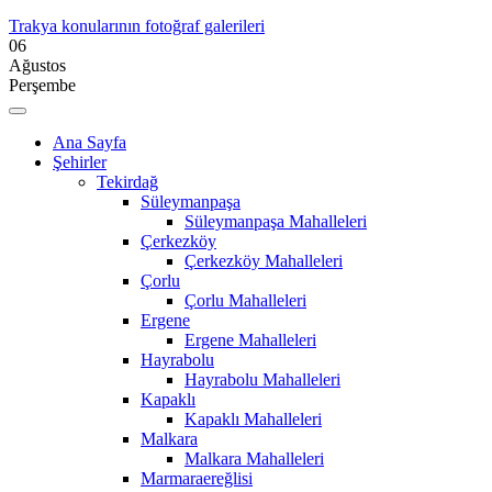
Trakya konularının fotoğraf galerileri
06
Ağustos
Perşembe
Ana Sayfa
Şehirler
Tekirdağ
Süleymanpaşa
Süleymanpaşa Mahalleleri
Çerkezköy
Çerkezköy Mahalleleri
Çorlu
Çorlu Mahalleleri
Ergene
Ergene Mahalleleri
Hayrabolu
Hayrabolu Mahalleleri
Kapaklı
Kapaklı Mahalleleri
Malkara
Malkara Mahalleleri
Marmaraereğlisi