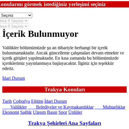
onularını görmek istediğiniz yerleşimi seçiniz
İçerik Bulunmuyor
Valilikler bölümümüzde şu an itibariyle herhangi bir içerik
bulunmamaktadır. Ancak güncelleme çalışmaları devam etmekte ve
içerik girişleri yapılmaktadır. En kısa zamanda bu bölümümüzde
içeriklerimiz yayınlanmaya başlayacaktır. İlginiz için teşekkür
ederiz.
İdari Durum
Trakya Konuları
Tarih
Coğrafya
Eğitim
İdari Durum
Valilikler
Belediyeler ve Kaymakamlıklar
Muhtarlıklar
Ekonomi
Sağlık
Ulaşım
Basın
Spor
Ünlüler
Trakya Şehirleri Ana Sayfaları