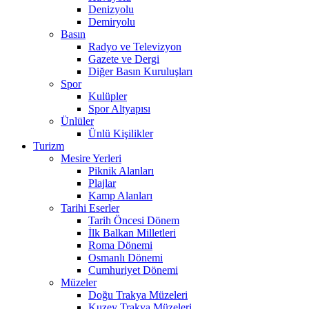
Denizyolu
Demiryolu
Basın
Radyo ve Televizyon
Gazete ve Dergi
Diğer Basın Kuruluşları
Spor
Kulüpler
Spor Altyapısı
Ünlüler
Ünlü Kişilikler
Turizm
Mesire Yerleri
Piknik Alanları
Plajlar
Kamp Alanları
Tarihi Eserler
Tarih Öncesi Dönem
İlk Balkan Milletleri
Roma Dönemi
Osmanlı Dönemi
Cumhuriyet Dönemi
Müzeler
Doğu Trakya Müzeleri
Kuzey Trakya Müzeleri