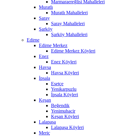
Marmaraereğlisi Mahalleleri
Muratlı
Muratlı Mahalleleri
Saray
Saray Mahalleleri
Şarköy
Şarköy Mahalleleri
Edirne
Edirne Merkez
Edirne Merkez Köyleri
Enez
Enez Köyleri
Havsa
Havsa Köyleri
İpsala
Esetçe
Yenikarpuzlu
İpsala Köyleri
Keşan
Beğendik
Yenimuhacir
Keşan Köyleri
Lalapaşa
Lalapaşa Köyleri
Meriç