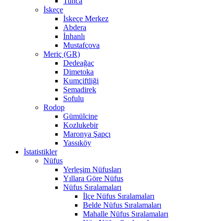
Tunca
İskeçe
İskeçe Merkez
Abdera
İnhanlı
Mustafçova
Meriç (GR)
Dedeağaç
Dimetoka
Kumçiftliği
Semadirek
Sofulu
Rodop
Gümülcine
Kozlukebir
Maronya Şapçı
Yassıköy
İstatistikler
Nüfus
Yerleşim Nüfusları
Yıllara Göre Nüfus
Nüfus Sıralamaları
İlçe Nüfus Sıralamaları
Belde Nüfus Sıralamaları
Mahalle Nüfus Sıralamaları