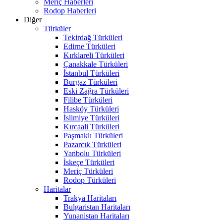
Meriç Haberleri
Rodop Haberleri
Diğer
Türküler
Tekirdağ Türküleri
Edirne Türküleri
Kırklareli Türküleri
Çanakkale Türküleri
İstanbul Türküleri
Burgaz Türküleri
Eski Zağra Türküleri
Filibe Türküleri
Hasköy Türküleri
İslimiye Türküleri
Kırcaali Türküleri
Paşmaklı Türküleri
Pazarcık Türküleri
Yanbolu Türküleri
İskeçe Türküleri
Meriç Türküleri
Rodop Türküleri
Haritalar
Trakya Haritaları
Bulgaristan Haritaları
Yunanistan Haritaları