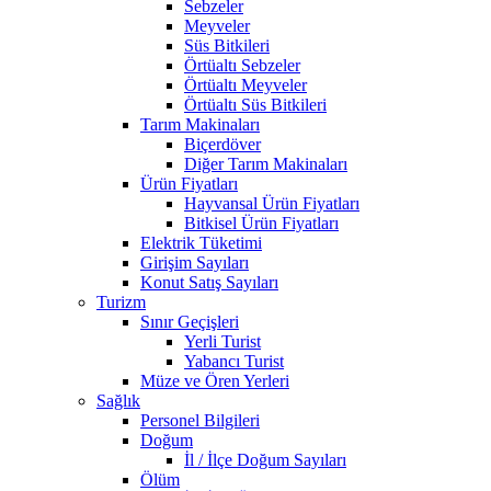
Sebzeler
Meyveler
Süs Bitkileri
Örtüaltı Sebzeler
Örtüaltı Meyveler
Örtüaltı Süs Bitkileri
Tarım Makinaları
Biçerdöver
Diğer Tarım Makinaları
Ürün Fiyatları
Hayvansal Ürün Fiyatları
Bitkisel Ürün Fiyatları
Elektrik Tüketimi
Girişim Sayıları
Konut Satış Sayıları
Turizm
Sınır Geçişleri
Yerli Turist
Yabancı Turist
Müze ve Ören Yerleri
Sağlık
Personel Bilgileri
Doğum
İl / İlçe Doğum Sayıları
Ölüm