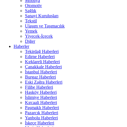
Mobilya
Otomotiv
Sağlık
Sanayi Kuruluşları
Tekstil
Ulaşım ve Taşımacılık
Yemek
Yiyecek-İçecek
Diğer
Haberler
Tekirdağ Haberleri
Edirne Haberleri
Kırklareli Haberleri
Çanakkale Haberleri
İstanbul Haberleri
Burgaz Haberleri
Eski Zağra Haberleri
Filibe Haberleri
Hasköy Haberleri
İslimiye Haberleri
Kırcaali Haberleri
Paşmaklı Haberleri
Pazarcık Haberleri
Yanbolu Haberleri
İskeçe Haberleri