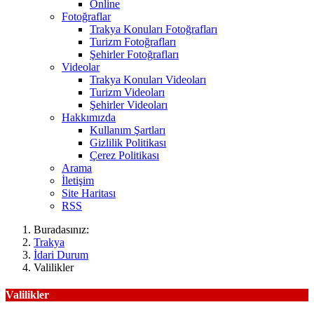
Online
Fotoğraflar
Trakya Konuları Fotoğrafları
Turizm Fotoğrafları
Şehirler Fotoğrafları
Videolar
Trakya Konuları Videoları
Turizm Videoları
Şehirler Videoları
Hakkımızda
Kullanım Şartları
Gizlilik Politikası
Çerez Politikası
Arama
İletişim
Site Haritası
RSS
Buradasınız:
Trakya
İdari Durum
Valilikler
Valilikler