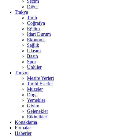
Seçim
Diğer
Trakya
Tarih
Coğrafya
Eğitim
İdari Durum
Ekonomi
Sağlık
Ulaşım
Basın
Spor
Ünlüler
Turizm
Mesire Yerleri
Tarihi Eserler
Müzeler
Doga
Yemekler
Giyim
Gelenekler
Etkinlikler
Konaklama
Firmalar
Haberler