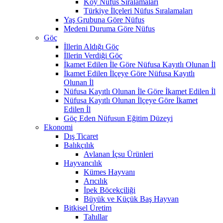
Köy Nüfus Sıralamaları
Türkiye İlçeleri Nüfus Sıralamaları
Yaş Grubuna Göre Nüfus
Medeni Duruma Göre Nüfus
Göç
İllerin Aldığı Göç
İllerin Verdiği Göç
İkamet Edilen İle Göre Nüfusa Kayıtlı Olunan İl
İkamet Edilen İlçeye Göre Nüfusa Kayıtlı
Olunan İl
Nüfusa Kayıtlı Olunan İle Göre İkamet Edilen İl
Nüfusa Kayıtlı Olunan İlçeye Göre İkamet
Edilen İl
Göç Eden Nüfusun Eğitim Düzeyi
Ekonomi
Dış Ticaret
Balıkçılık
Avlanan İçsu Ürünleri
Hayvancılık
Kümes Hayvanı
Arıcılık
İpek Böcekçiliği
Büyük ve Küçük Baş Hayvan
Bitkisel Üretim
Tahıllar