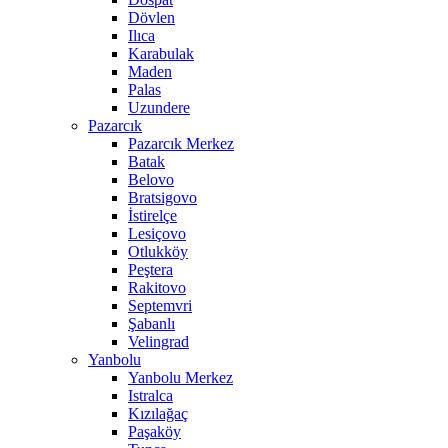
Dövlen
Ilıca
Karabulak
Maden
Palas
Uzundere
Pazarcık
Pazarcık Merkez
Batak
Belovo
Bratsigovo
İstirelçe
Lesiçovo
Otlukköy
Peştera
Rakitovo
Septemvri
Şabanlı
Velingrad
Yanbolu
Yanbolu Merkez
Istralca
Kızılağaç
Paşaköy