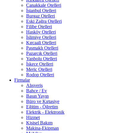
Çanakkale Otelleri
İstanbul Otelleri
Burgaz Otelleri
Eski Zağra Otelleri
Filibe Otelleri
Hasköy Otelleri
İslimiye Otelleri
Kırcaali Otelleri
Paşmaklı Otelleri
Pazarcık Otelleri
Yanbolu Otelleri
İskeçe Otelleri
Meriç Otelleri
Rodop Otelleri
Firmalar
Alışveriş
Bahçe / Ev
Basın Yayın
Büro ve Kırtasiye
Eğitim - Öğretim
Elektrik - Elektronik
Hizmet
Kişisel Bakım
Makina-Ekipman