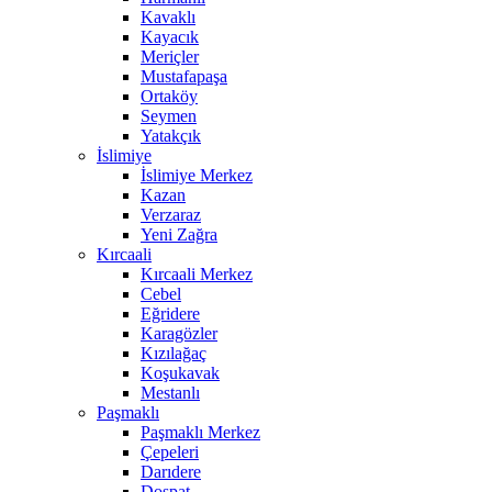
Kavaklı
Kayacık
Meriçler
Mustafapaşa
Ortaköy
Seymen
Yatakçık
İslimiye
İslimiye Merkez
Kazan
Verzaraz
Yeni Zağra
Kırcaali
Kırcaali Merkez
Cebel
Eğridere
Karagözler
Kızılağaç
Koşukavak
Mestanlı
Paşmaklı
Paşmaklı Merkez
Çepeleri
Darıdere
Dospat