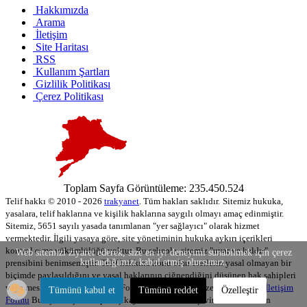
Hakkımızda
Arama
İletişim
Site Haritası
RSS
Kullanım Şartları
Gizlilik Politikası
Çerez Politikası
Toplam Sayfa Görüntüleme: 235.450.524
Telif hakkı © 2010 - 2026
trakyanet
. Tüm hakları saklıdır.
Sitemiz hukuka,
yasalara, telif haklarına ve kişilik haklarına saygılı olmayı amaç edinmiştir.
Sitemiz, 5651 sayılı yasada tanımlanan "yer sağlayıcı" olarak hizmet
vermektedir. İlgili yasaya göre, site yönetiminin hukuka aykırı içerikleri
kontrol etme yükümlülüğü yoktur. Bu sebeple, sitemiz "uyar ve kaldır"
Web sitemizi ziyaret ederek, size en iyi deneyimi sunabilmek için çerez
kullandığımızı kabul etmiş olursunuz.
prensibini benimsemiştir. Telif hakkına konu olan eserlerin yasal olmayan bir
biçimde paylaşıldığını ve yasal haklarının çiğnendiğini düşünen hak sahipleri
veya meslek birlikleri, İletişim Formunu kullanarak bize ulaşabilirler:
İletişim
Tümünü kabul et
Tümünü reddet
Özelleştir
Formu
Buraya ulaşan talep ve şikayetler Hukuk Müşavirimiz tarafından