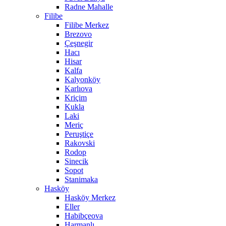
Radne Mahalle
Filibe
Filibe Merkez
Brezovo
Çeşnegir
Hacı
Hisar
Kalfa
Kalyonköy
Karlıova
Kriçim
Kukla
Laki
Meriç
Peruştiçe
Rakovski
Rodop
Sinecik
Sopot
Stanimaka
Hasköy
Hasköy Merkez
Eller
Habibçeova
Harmanlı