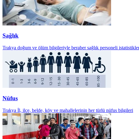
Sağlık
Trakya doğum ve ölüm bilgileriyle beraber sağlık personeli istatistikler
Nüfus
Trakya İl, ilçe, belde, köy ve mahallelerinin her türlü nüfus bilgileri