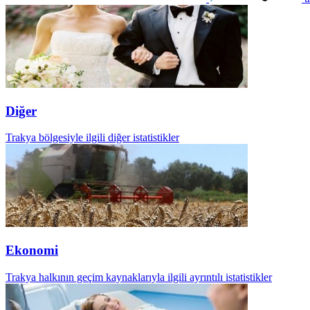
Diğer
Trakya bölgesiyle ilgili diğer istatistikler
Ekonomi
Trakya halkının geçim kaynaklarıyla ilgili ayrıntılı istatistikler