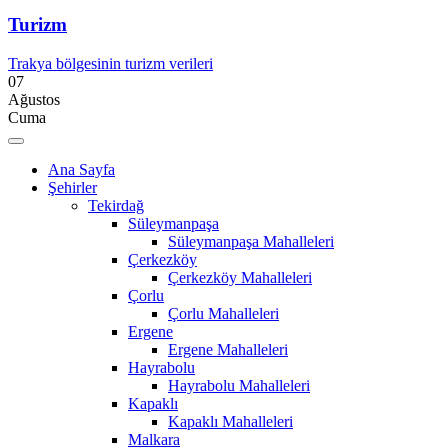
Turizm
Trakya bölgesinin turizm verileri
07
Ağustos
Cuma
Ana Sayfa
Şehirler
Tekirdağ
Süleymanpaşa
Süleymanpaşa Mahalleleri
Çerkezköy
Çerkezköy Mahalleleri
Çorlu
Çorlu Mahalleleri
Ergene
Ergene Mahalleleri
Hayrabolu
Hayrabolu Mahalleleri
Kapaklı
Kapaklı Mahalleleri
Malkara