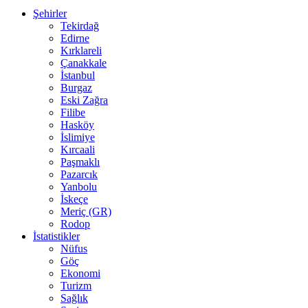
Şehirler
Tekirdağ
Edirne
Kırklareli
Çanakkale
İstanbul
Burgaz
Eski Zağra
Filibe
Hasköy
İslimiye
Kırcaali
Paşmaklı
Pazarcık
Yanbolu
İskeçe
Meriç (GR)
Rodop
İstatistikler
Nüfus
Göç
Ekonomi
Turizm
Sağlık