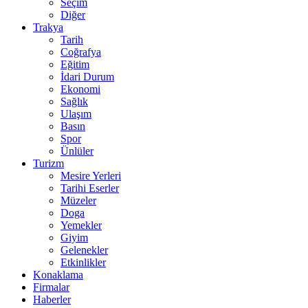
Seçim
Diğer
Trakya
Tarih
Coğrafya
Eğitim
İdari Durum
Ekonomi
Sağlık
Ulaşım
Basın
Spor
Ünlüler
Turizm
Mesire Yerleri
Tarihi Eserler
Müzeler
Doga
Yemekler
Giyim
Gelenekler
Etkinlikler
Konaklama
Firmalar
Haberler