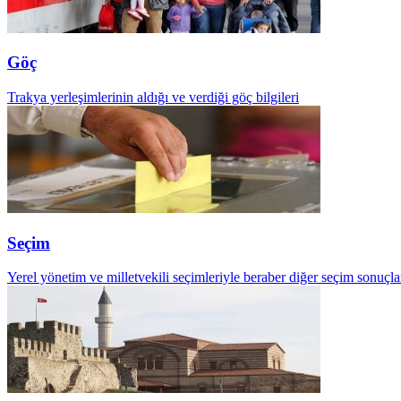
Göç
Trakya yerleşimlerinin aldığı ve verdiği göç bilgileri
Seçim
Yerel yönetim ve milletvekili seçimleriyle beraber diğer seçim sonuçla