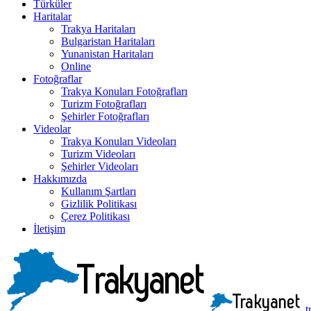
Türküler
Haritalar
Trakya Haritaları
Bulgaristan Haritaları
Yunanistan Haritaları
Online
Fotoğraflar
Trakya Konuları Fotoğrafları
Turizm Fotoğrafları
Şehirler Fotoğrafları
Videolar
Trakya Konuları Videoları
Turizm Videoları
Şehirler Videoları
Hakkımızda
Kullanım Şartları
Gizlilik Politikası
Çerez Politikası
İletişim
t