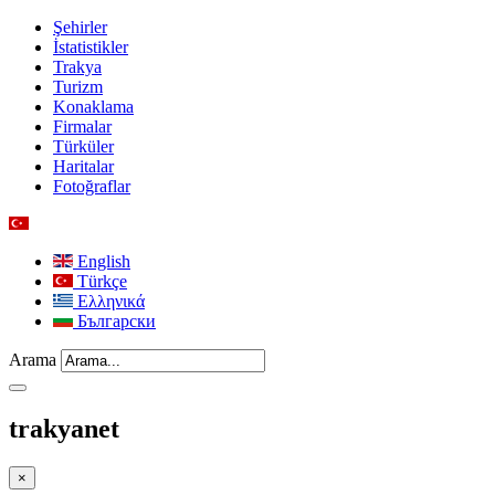
Şehirler
İstatistikler
Trakya
Turizm
Konaklama
Firmalar
Türküler
Haritalar
Fotoğraflar
English
Türkçe
Ελληνικά
Български
Arama
trakyanet
×