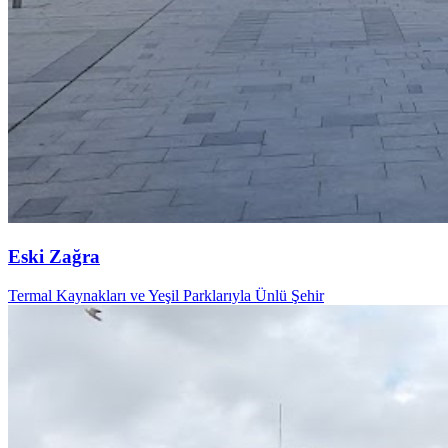
Eski Zağra
Termal Kaynakları ve Yeşil Parklarıyla Ünlü Şehir