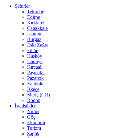
Şehirler
Tekirdağ
Edirne
Kırklareli
Çanakkale
İstanbul
Burgaz
Eski Zağra
Filibe
Hasköy
İslimiye
Kırcaali
Paşmaklı
Pazarcık
Yanbolu
İskeçe
Meriç (GR)
Rodop
İstatistikler
Nüfus
Göç
Ekonomi
Turizm
Sağlık