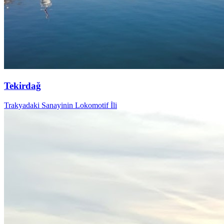
Tekirdağ
Trakyadaki Sanayinin Lokomotif İli