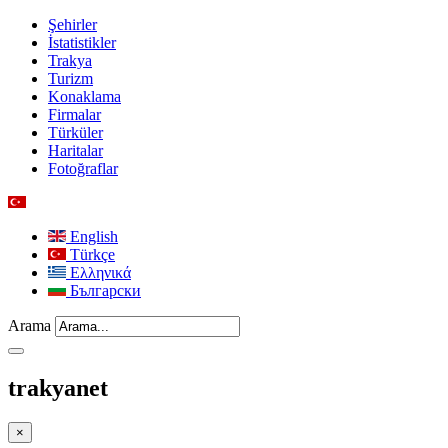
Şehirler
İstatistikler
Trakya
Turizm
Konaklama
Firmalar
Türküler
Haritalar
Fotoğraflar
English
Türkçe
Ελληνικά
Български
Arama
trakyanet
×