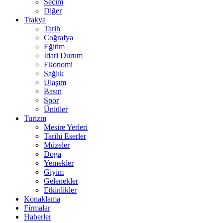
Seçim
Diğer
Trakya
Tarih
Coğrafya
Eğitim
İdari Durum
Ekonomi
Sağlık
Ulaşım
Basın
Spor
Ünlüler
Turizm
Mesire Yerleri
Tarihi Eserler
Müzeler
Doga
Yemekler
Giyim
Gelenekler
Etkinlikler
Konaklama
Firmalar
Haberler