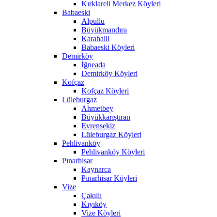
Kırklareli Merkez Köyleri
Babaeski
Alpullu
Büyükmandıra
Karahalil
Babaeski Köyleri
Demirköy
İğneada
Demirköy Köyleri
Kofçaz
Kofçaz Köyleri
Lüleburgaz
Ahmetbey
Büyükkarıştıran
Evrensekiz
Lüleburgaz Köyleri
Pehlivanköy
Pehlivanköy Köyleri
Pınarhisar
Kaynarca
Pınarhisar Köyleri
Vize
Çakıllı
Kıyıköy
Vize Köyleri