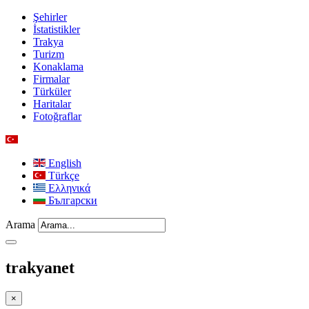
Şehirler
İstatistikler
Trakya
Turizm
Konaklama
Firmalar
Türküler
Haritalar
Fotoğraflar
English
Türkçe
Ελληνικά
Български
Arama
trakyanet
×