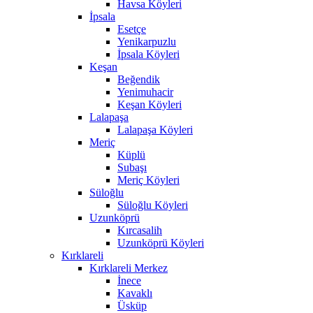
Havsa Köyleri
İpsala
Esetçe
Yenikarpuzlu
İpsala Köyleri
Keşan
Beğendik
Yenimuhacir
Keşan Köyleri
Lalapaşa
Lalapaşa Köyleri
Meriç
Küplü
Subaşı
Meriç Köyleri
Süloğlu
Süloğlu Köyleri
Uzunköprü
Kırcasalih
Uzunköprü Köyleri
Kırklareli
Kırklareli Merkez
İnece
Kavaklı
Üsküp