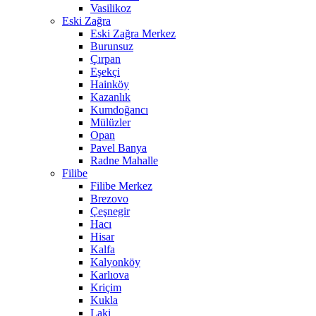
Vasilikoz
Eski Zağra
Eski Zağra Merkez
Burunsuz
Çırpan
Eşekçi
Hainköy
Kazanlık
Kumdoğancı
Mülüzler
Opan
Pavel Banya
Radne Mahalle
Filibe
Filibe Merkez
Brezovo
Çeşnegir
Hacı
Hisar
Kalfa
Kalyonköy
Karlıova
Kriçim
Kukla
Laki