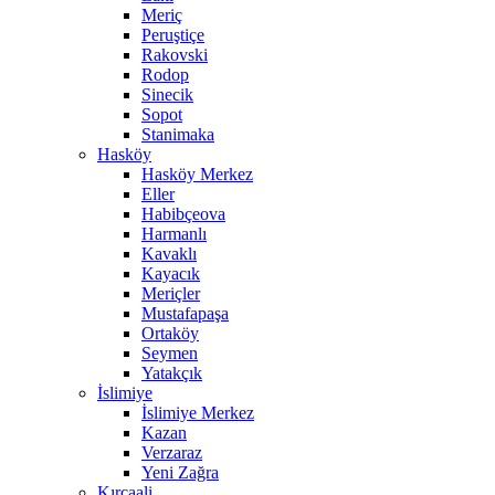
Meriç
Peruştiçe
Rakovski
Rodop
Sinecik
Sopot
Stanimaka
Hasköy
Hasköy Merkez
Eller
Habibçeova
Harmanlı
Kavaklı
Kayacık
Meriçler
Mustafapaşa
Ortaköy
Seymen
Yatakçık
İslimiye
İslimiye Merkez
Kazan
Verzaraz
Yeni Zağra
Kırcaali