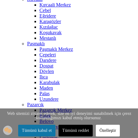
Kırcaali Merkez
Cebel
Eğridere
Karagözler
Kızılağaç
Koşukavak
Mestanlı
Paşmaklı
Paşmaklı Merkez
Çepeleri
Darıdere
Dospat
Dövlen
Ilıca
Karabulak
Maden
Palas
Uzundere
Pazarcık
Pazarcık Merkez
Web sitemizi ziyaret ederek, size en iyi deneyimi sunabilmek için çerez
Batak
kullandığımızı kabul etmiş olursunuz.
Belovo
Bratsigovo
Tümünü kabul et
Tümünü reddet
Özelleştir
İstirelçe
Lesiçovo