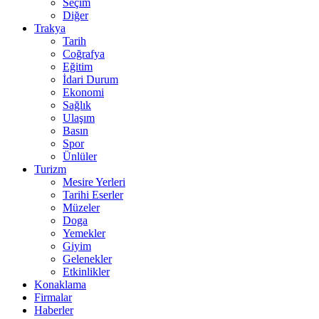
Seçim
Diğer
Trakya
Tarih
Coğrafya
Eğitim
İdari Durum
Ekonomi
Sağlık
Ulaşım
Basın
Spor
Ünlüler
Turizm
Mesire Yerleri
Tarihi Eserler
Müzeler
Doga
Yemekler
Giyim
Gelenekler
Etkinlikler
Konaklama
Firmalar
Haberler