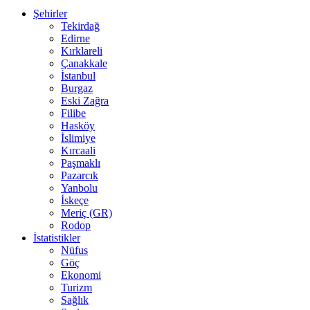
Şehirler
Tekirdağ
Edirne
Kırklareli
Çanakkale
İstanbul
Burgaz
Eski Zağra
Filibe
Hasköy
İslimiye
Kırcaali
Paşmaklı
Pazarcık
Yanbolu
İskeçe
Meriç (GR)
Rodop
İstatistikler
Nüfus
Göç
Ekonomi
Turizm
Sağlık