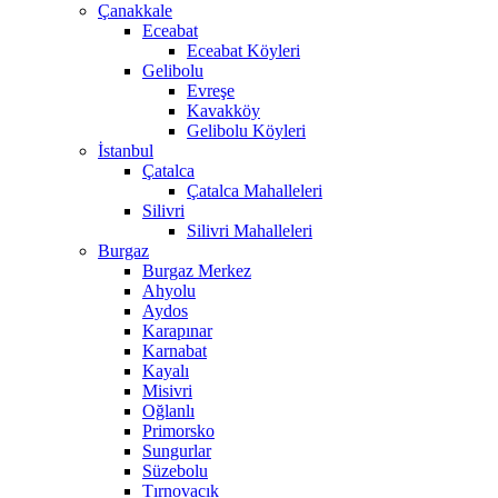
Çanakkale
Eceabat
Eceabat Köyleri
Gelibolu
Evreşe
Kavakköy
Gelibolu Köyleri
İstanbul
Çatalca
Çatalca Mahalleleri
Silivri
Silivri Mahalleleri
Burgaz
Burgaz Merkez
Ahyolu
Aydos
Karapınar
Karnabat
Kayalı
Misivri
Oğlanlı
Primorsko
Sungurlar
Süzebolu
Tırnovacık