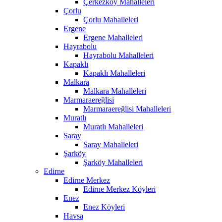
Çerkezköy Mahalleleri
Çorlu
Çorlu Mahalleleri
Ergene
Ergene Mahalleleri
Hayrabolu
Hayrabolu Mahalleleri
Kapaklı
Kapaklı Mahalleleri
Malkara
Malkara Mahalleleri
Marmaraereğlisi
Marmaraereğlisi Mahalleleri
Muratlı
Muratlı Mahalleleri
Saray
Saray Mahalleleri
Şarköy
Şarköy Mahalleleri
Edirne
Edirne Merkez
Edirne Merkez Köyleri
Enez
Enez Köyleri
Havsa