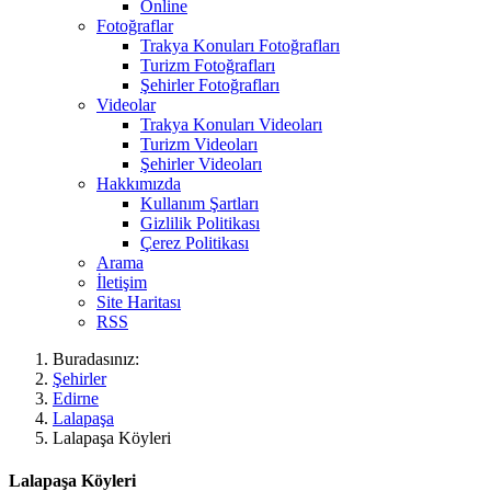
Online
Fotoğraflar
Trakya Konuları Fotoğrafları
Turizm Fotoğrafları
Şehirler Fotoğrafları
Videolar
Trakya Konuları Videoları
Turizm Videoları
Şehirler Videoları
Hakkımızda
Kullanım Şartları
Gizlilik Politikası
Çerez Politikası
Arama
İletişim
Site Haritası
RSS
Buradasınız:
Şehirler
Edirne
Lalapaşa
Lalapaşa Köyleri
Lalapaşa Köyleri