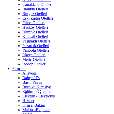
Çanakkale Otelleri
İstanbul Otelleri
Burgaz Otelleri
Eski Zağra Otelleri
Filibe Otelleri
Hasköy Otelleri
İslimiye Otelleri
Kırcaali Otelleri
Paşmaklı Otelleri
Pazarcık Otelleri
Yanbolu Otelleri
İskeçe Otelleri
Meriç Otelleri
Rodop Otelleri
Firmalar
Alışveriş
Bahçe / Ev
Basın Yayın
Büro ve Kırtasiye
Eğitim - Öğretim
Elektrik - Elektronik
Hizmet
Kişisel Bakım
Makina-Ekipman