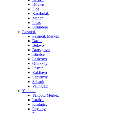
Dövlen
Ilıca
Karabulak
Maden
Palas
Uzundere
Pazarcık
Pazarcık Merkez
Batak
Belovo
Bratsigovo
İstirelçe
Lesiçovo
Otlukköy
Peştera
Rakitovo
Septemvri
Şabanlı
Velingrad
Yanbolu
Yanbolu Merkez
Istralca
Kızılağaç
Paşaköy