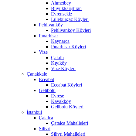
Ahmetbey
Büyükkarıştıran
Evrensekiz
Lüleburgaz Köyleri
Pehlivanköy
Pehlivanköy Köyleri
Pınarhisar
Kaynarca
Pınarhisar Köyleri
Vize
Çakıllı
Kıyıköy
Vize Köyleri
Çanakkale
Eceabat
Eceabat Köyleri
Gelibolu
Evreşe
Kavakköy
Gelibolu Köyleri
İstanbul
Çatalca
Çatalca Mahalleleri
Silivri
Silivri Mahalleleri