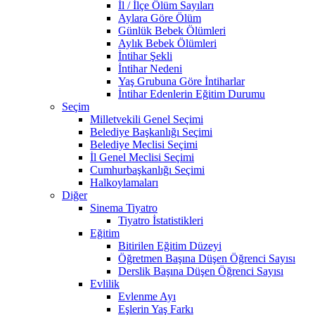
İl / İlçe Ölüm Sayıları
Aylara Göre Ölüm
Günlük Bebek Ölümleri
Aylık Bebek Ölümleri
İntihar Şekli
İntihar Nedeni
Yaş Grubuna Göre İntiharlar
İntihar Edenlerin Eğitim Durumu
Seçim
Milletvekili Genel Seçimi
Belediye Başkanlığı Seçimi
Belediye Meclisi Seçimi
İl Genel Meclisi Seçimi
Cumhurbaşkanlığı Seçimi
Halkoylamaları
Diğer
Sinema Tiyatro
Tiyatro İstatistikleri
Eğitim
Bitirilen Eğitim Düzeyi
Öğretmen Başına Düşen Öğrenci Sayısı
Derslik Başına Düşen Öğrenci Sayısı
Evlilik
Evlenme Ayı
Eşlerin Yaş Farkı