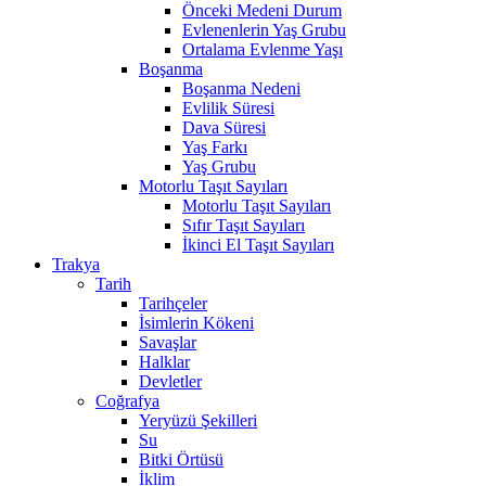
Önceki Medeni Durum
Evlenenlerin Yaş Grubu
Ortalama Evlenme Yaşı
Boşanma
Boşanma Nedeni
Evlilik Süresi
Dava Süresi
Yaş Farkı
Yaş Grubu
Motorlu Taşıt Sayıları
Motorlu Taşıt Sayıları
Sıfır Taşıt Sayıları
İkinci El Taşıt Sayıları
Trakya
Tarih
Tarihçeler
İsimlerin Kökeni
Savaşlar
Halklar
Devletler
Coğrafya
Yeryüzü Şekilleri
Su
Bitki Örtüsü
İklim