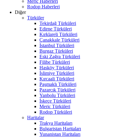
Meriç Haberleri
Rodop Haberleri
Diğer
Türküler
Tekirdağ Türküleri
Edirne Türküleri
Kırklareli Türküleri
Çanakkale Türküleri
İstanbul Türküleri
Burgaz Türküleri
Eski Zağra Türküleri
Filibe Türküleri
Hasköy Türküleri
İslimiye Türküleri
Kırcaali Türküleri
Paşmaklı Türküleri
Pazarcık Türküleri
Yanbolu Türküleri
İskeçe Türküleri
Meriç Türküleri
Rodop Türküleri
Haritalar
Trakya Haritaları
Bulgaristan Haritaları
Yunanistan Haritaları