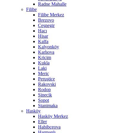
Radne Mahalle
Filibe
Filibe Merkez
Brezovo
Çeşnegir
Hacı
Hisar
Kalfa
Kalyonköy
Karlıova
Kriçim
Kukla
Laki
Meriç
Peruştiçe
Rakovski
Rodop
Sinecik
Sopot
Stanimaka
Hasköy
Hasköy Merkez
Eller
Habibçeova
Harmanlı