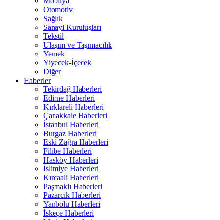
Mobilya
Otomotiv
Sağlık
Sanayi Kuruluşları
Tekstil
Ulaşım ve Taşımacılık
Yemek
Yiyecek-İçecek
Diğer
Haberler
Tekirdağ Haberleri
Edirne Haberleri
Kırklareli Haberleri
Çanakkale Haberleri
İstanbul Haberleri
Burgaz Haberleri
Eski Zağra Haberleri
Filibe Haberleri
Hasköy Haberleri
İslimiye Haberleri
Kırcaali Haberleri
Paşmaklı Haberleri
Pazarcık Haberleri
Yanbolu Haberleri
İskeçe Haberleri