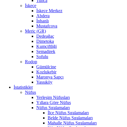
Tunca
İskeçe
İskeçe Merkez
Abdera
İnhanlı
Mustafçova
Meriç (GR)
Dedeağaç
Dimetoka
Kumçiftliği
Semadirek
Sofulu
Rodop
Gümülcine
Kozlukebir
Maronya Şapçı
Yassıköy
İstatistikler
Nüfus
Yerleşim Nüfusları
Yıllara Göre Nüfus
Nüfus Sıralamaları
İlçe Nüfus Sıralamaları
Belde Nüfus Sıralamaları
Mahalle Nüfus Sıralamaları