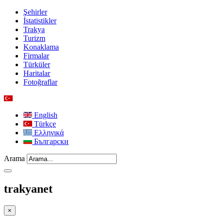
Şehirler
İstatistikler
Trakya
Turizm
Konaklama
Firmalar
Türküler
Haritalar
Fotoğraflar
English
Türkçe
Ελληνικά
Български
Arama
trakyanet
×