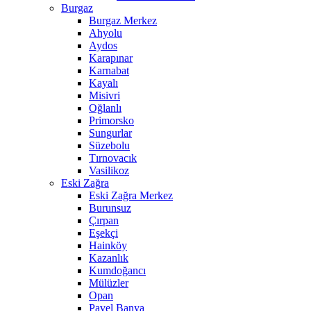
Burgaz
Burgaz Merkez
Ahyolu
Aydos
Karapınar
Karnabat
Kayalı
Misivri
Oğlanlı
Primorsko
Sungurlar
Süzebolu
Tırnovacık
Vasilikoz
Eski Zağra
Eski Zağra Merkez
Burunsuz
Çırpan
Eşekçi
Hainköy
Kazanlık
Kumdoğancı
Mülüzler
Opan
Pavel Banya