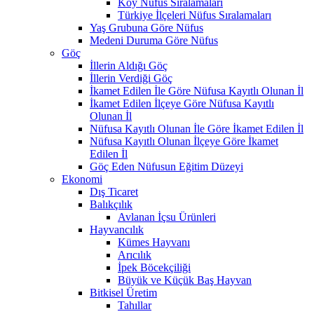
Köy Nüfus Sıralamaları
Türkiye İlçeleri Nüfus Sıralamaları
Yaş Grubuna Göre Nüfus
Medeni Duruma Göre Nüfus
Göç
İllerin Aldığı Göç
İllerin Verdiği Göç
İkamet Edilen İle Göre Nüfusa Kayıtlı Olunan İl
İkamet Edilen İlçeye Göre Nüfusa Kayıtlı
Olunan İl
Nüfusa Kayıtlı Olunan İle Göre İkamet Edilen İl
Nüfusa Kayıtlı Olunan İlçeye Göre İkamet
Edilen İl
Göç Eden Nüfusun Eğitim Düzeyi
Ekonomi
Dış Ticaret
Balıkçılık
Avlanan İçsu Ürünleri
Hayvancılık
Kümes Hayvanı
Arıcılık
İpek Böcekçiliği
Büyük ve Küçük Baş Hayvan
Bitkisel Üretim
Tahıllar