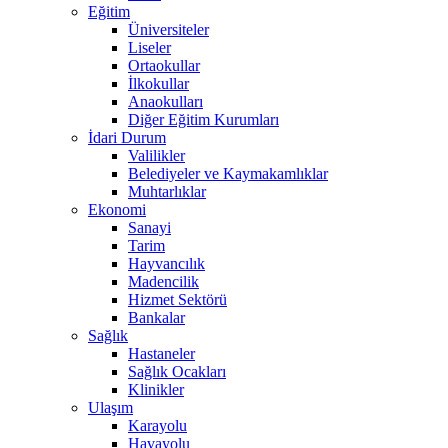
Eğitim
Üniversiteler
Liseler
Ortaokullar
İlkokullar
Anaokulları
Diğer Eğitim Kurumları
İdari Durum
Valilikler
Belediyeler ve Kaymakamlıklar
Muhtarlıklar
Ekonomi
Sanayi
Tarim
Hayvancılık
Madencilik
Hizmet Sektörü
Bankalar
Sağlık
Hastaneler
Sağlık Ocakları
Klinikler
Ulaşım
Karayolu
Havayolu