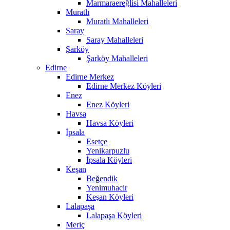
Marmaraereğlisi Mahalleleri
Muratlı
Muratlı Mahalleleri
Saray
Saray Mahalleleri
Şarköy
Şarköy Mahalleleri
Edirne
Edirne Merkez
Edirne Merkez Köyleri
Enez
Enez Köyleri
Havsa
Havsa Köyleri
İpsala
Esetçe
Yenikarpuzlu
İpsala Köyleri
Keşan
Beğendik
Yenimuhacir
Keşan Köyleri
Lalapaşa
Lalapaşa Köyleri
Meriç