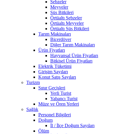
Sebzeler
Meyveler
Süs Bitkileri
Örtüaltı Sebzeler
Örtüaltı Meyveler
Örtüaltı Süs Bitkileri
Tarım Makinaları
Biçerdöver
Diğer Tarım Makinaları
Ürün Fiyatları
Hayvansal Ürün Fiyatları
Bitkisel Ürün Fiyatları
Elektrik Tüketimi
Girişim Sayıları
Konut Satış Sayıları
Turizm
Sınır Geçişleri
Yerli Turist
Yabancı Turist
Müze ve Ören Yerleri
Sağlık
Personel Bilgileri
Doğum
İl / İlçe Doğum Sayıları
Ölüm