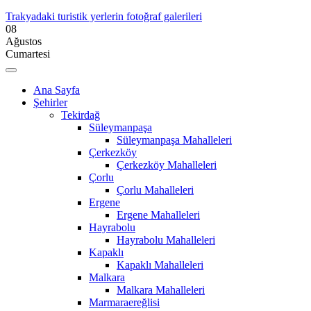
Trakyadaki turistik yerlerin fotoğraf galerileri
08
Ağustos
Cumartesi
Ana Sayfa
Şehirler
Tekirdağ
Süleymanpaşa
Süleymanpaşa Mahalleleri
Çerkezköy
Çerkezköy Mahalleleri
Çorlu
Çorlu Mahalleleri
Ergene
Ergene Mahalleleri
Hayrabolu
Hayrabolu Mahalleleri
Kapaklı
Kapaklı Mahalleleri
Malkara
Malkara Mahalleleri
Marmaraereğlisi