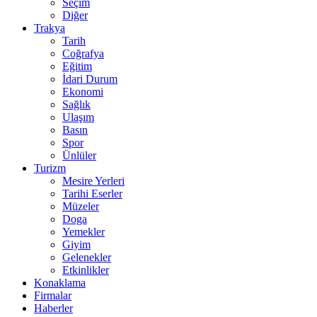
Seçim
Diğer
Trakya
Tarih
Coğrafya
Eğitim
İdari Durum
Ekonomi
Sağlık
Ulaşım
Basın
Spor
Ünlüler
Turizm
Mesire Yerleri
Tarihi Eserler
Müzeler
Doga
Yemekler
Giyim
Gelenekler
Etkinlikler
Konaklama
Firmalar
Haberler