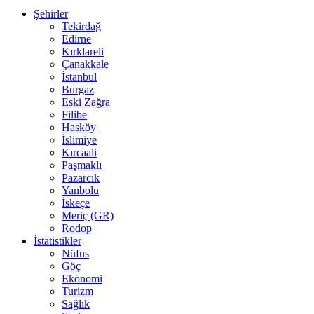
Şehirler
Tekirdağ
Edirne
Kırklareli
Çanakkale
İstanbul
Burgaz
Eski Zağra
Filibe
Hasköy
İslimiye
Kırcaali
Paşmaklı
Pazarcık
Yanbolu
İskeçe
Meriç (GR)
Rodop
İstatistikler
Nüfus
Göç
Ekonomi
Turizm
Sağlık