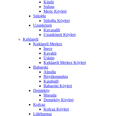
Küplü
Subaşı
Meriç Köyleri
Süloğlu
Süloğlu Köyleri
Uzunköprü
Kırcasalih
Uzunköprü Köyleri
Kırklareli
Kırklareli Merkez
İnece
Kavaklı
Üsküp
Kırklareli Merkez Köyleri
Babaeski
Alpullu
Büyükmandıra
Karahalil
Babaeski Köyleri
Demirköy
İğneada
Demirköy Köyleri
Kofçaz
Kofçaz Köyleri
Lüleburgaz