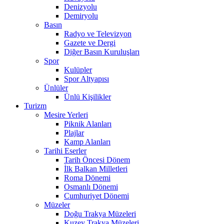
Denizyolu
Demiryolu
Basın
Radyo ve Televizyon
Gazete ve Dergi
Diğer Basın Kuruluşları
Spor
Kulüpler
Spor Altyapısı
Ünlüler
Ünlü Kişilikler
Turizm
Mesire Yerleri
Piknik Alanları
Plajlar
Kamp Alanları
Tarihi Eserler
Tarih Öncesi Dönem
İlk Balkan Milletleri
Roma Dönemi
Osmanlı Dönemi
Cumhuriyet Dönemi
Müzeler
Doğu Trakya Müzeleri
Kuzey Trakya Müzeleri