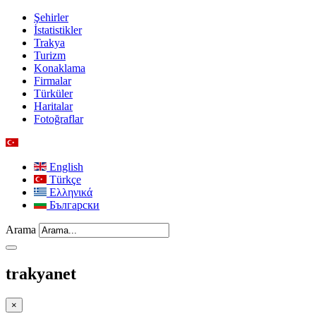
Şehirler
İstatistikler
Trakya
Turizm
Konaklama
Firmalar
Türküler
Haritalar
Fotoğraflar
English
Türkçe
Ελληνικά
Български
Arama
trakyanet
×