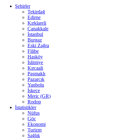
Şehirler
Tekirdağ
Edirne
Kırklareli
Çanakkale
İstanbul
Burgaz
Eski Zağra
Filibe
Hasköy
İslimiye
Kırcaali
Paşmaklı
Pazarcık
Yanbolu
İskeçe
Meriç (GR)
Rodop
İstatistikler
Nüfus
Göç
Ekonomi
Turizm
Sağlık