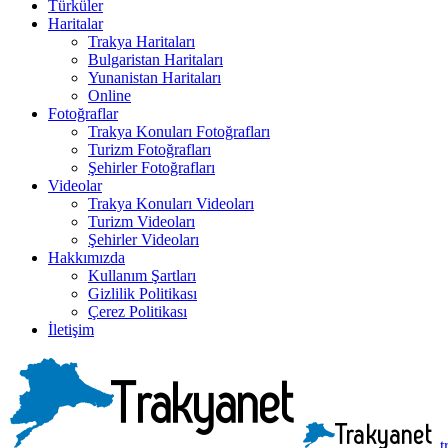
Türküler
Haritalar
Trakya Haritaları
Bulgaristan Haritaları
Yunanistan Haritaları
Online
Fotoğraflar
Trakya Konuları Fotoğrafları
Turizm Fotoğrafları
Şehirler Fotoğrafları
Videolar
Trakya Konuları Videoları
Turizm Videoları
Şehirler Videoları
Hakkımızda
Kullanım Şartları
Gizlilik Politikası
Çerez Politikası
İletişim
t