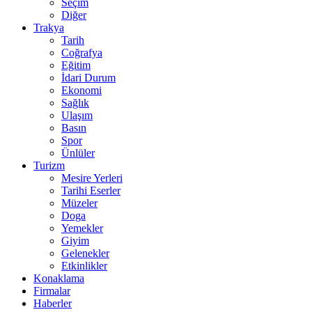
Seçim
Diğer
Trakya
Tarih
Coğrafya
Eğitim
İdari Durum
Ekonomi
Sağlık
Ulaşım
Basın
Spor
Ünlüler
Turizm
Mesire Yerleri
Tarihi Eserler
Müzeler
Doga
Yemekler
Giyim
Gelenekler
Etkinlikler
Konaklama
Firmalar
Haberler