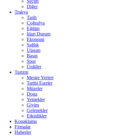
Seçim
Diğer
Trakya
Tarih
Coğrafya
Eğitim
İdari Durum
Ekonomi
Sağlık
Ulaşım
Basın
Spor
Ünlüler
Turizm
Mesire Yerleri
Tarihi Eserler
Müzeler
Doga
Yemekler
Giyim
Gelenekler
Etkinlikler
Konaklama
Firmalar
Haberler