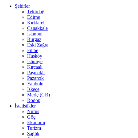
Şehirler
Tekirdağ
Edirne
Kırklareli
Çanakkale
İstanbul
Burgaz
Eski Zağra
Filibe
Hasköy
İslimiye
Kırcaali
Paşmaklı
Pazarcık
Yanbolu
İskeçe
Meriç (GR)
Rodop
İstatistikler
Nüfus
Göç
Ekonomi
Turizm
Sağlık