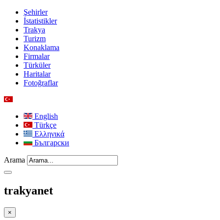
Şehirler
İstatistikler
Trakya
Turizm
Konaklama
Firmalar
Türküler
Haritalar
Fotoğraflar
English
Türkçe
Ελληνικά
Български
Arama
trakyanet
×