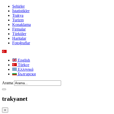
Şehirler
İstatistikler
Trakya
Turizm
Konaklama
Firmalar
Türküler
Haritalar
Fotoğraflar
English
Türkçe
Ελληνικά
Български
Arama
trakyanet
×