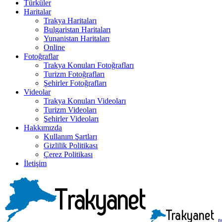
Türküler
Haritalar
Trakya Haritaları
Bulgaristan Haritaları
Yunanistan Haritaları
Online
Fotoğraflar
Trakya Konuları Fotoğrafları
Turizm Fotoğrafları
Şehirler Fotoğrafları
Videolar
Trakya Konuları Videoları
Turizm Videoları
Şehirler Videoları
Hakkımızda
Kullanım Şartları
Gizlilik Politikası
Çerez Politikası
İletişim
t