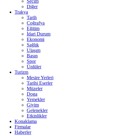
Seçim
Diğer
Trakya
Tarih
Coğrafya
Eğitim
İdari Durum
Ekonomi
Sağlık
Ulaşım
Basın
Spor
Ünlüler
Turizm
Mesire Yerleri
Tarihi Eserler
Müzeler
Doga
Yemekler
Giyim
Gelenekler
Etkinlikler
Konaklama
Firmalar
Haberler