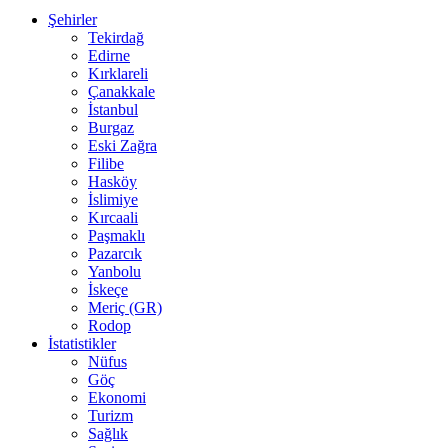
Şehirler
Tekirdağ
Edirne
Kırklareli
Çanakkale
İstanbul
Burgaz
Eski Zağra
Filibe
Hasköy
İslimiye
Kırcaali
Paşmaklı
Pazarcık
Yanbolu
İskeçe
Meriç (GR)
Rodop
İstatistikler
Nüfus
Göç
Ekonomi
Turizm
Sağlık