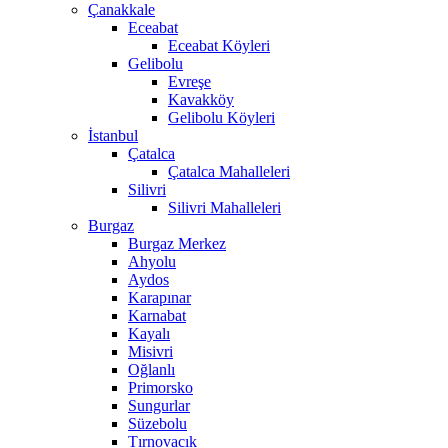
Çanakkale
Eceabat
Eceabat Köyleri
Gelibolu
Evreşe
Kavakköy
Gelibolu Köyleri
İstanbul
Çatalca
Çatalca Mahalleleri
Silivri
Silivri Mahalleleri
Burgaz
Burgaz Merkez
Ahyolu
Aydos
Karapınar
Karnabat
Kayalı
Misivri
Oğlanlı
Primorsko
Sungurlar
Süzebolu
Tırnovacık