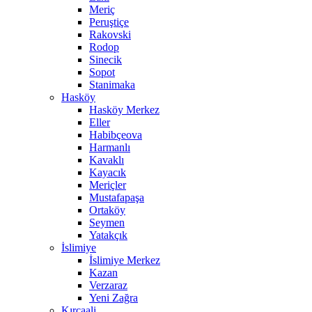
Meriç
Peruştiçe
Rakovski
Rodop
Sinecik
Sopot
Stanimaka
Hasköy
Hasköy Merkez
Eller
Habibçeova
Harmanlı
Kavaklı
Kayacık
Meriçler
Mustafapaşa
Ortaköy
Seymen
Yatakçık
İslimiye
İslimiye Merkez
Kazan
Verzaraz
Yeni Zağra
Kırcaali