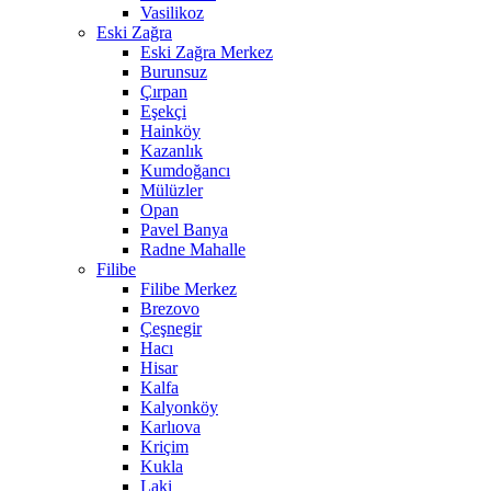
Vasilikoz
Eski Zağra
Eski Zağra Merkez
Burunsuz
Çırpan
Eşekçi
Hainköy
Kazanlık
Kumdoğancı
Mülüzler
Opan
Pavel Banya
Radne Mahalle
Filibe
Filibe Merkez
Brezovo
Çeşnegir
Hacı
Hisar
Kalfa
Kalyonköy
Karlıova
Kriçim
Kukla
Laki