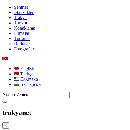
Şehirler
İstatistikler
Trakya
Turizm
Konaklama
Firmalar
Türküler
Haritalar
Fotoğraflar
English
Türkçe
Ελληνικά
Български
Arama
trakyanet
×