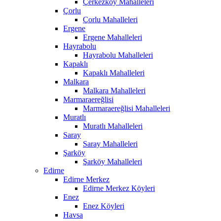
Çerkezköy Mahalleleri
Çorlu
Çorlu Mahalleleri
Ergene
Ergene Mahalleleri
Hayrabolu
Hayrabolu Mahalleleri
Kapaklı
Kapaklı Mahalleleri
Malkara
Malkara Mahalleleri
Marmaraereğlisi
Marmaraereğlisi Mahalleleri
Muratlı
Muratlı Mahalleleri
Saray
Saray Mahalleleri
Şarköy
Şarköy Mahalleleri
Edirne
Edirne Merkez
Edirne Merkez Köyleri
Enez
Enez Köyleri
Havsa