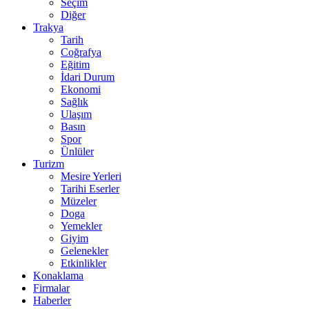
Seçim
Diğer
Trakya
Tarih
Coğrafya
Eğitim
İdari Durum
Ekonomi
Sağlık
Ulaşım
Basın
Spor
Ünlüler
Turizm
Mesire Yerleri
Tarihi Eserler
Müzeler
Doga
Yemekler
Giyim
Gelenekler
Etkinlikler
Konaklama
Firmalar
Haberler