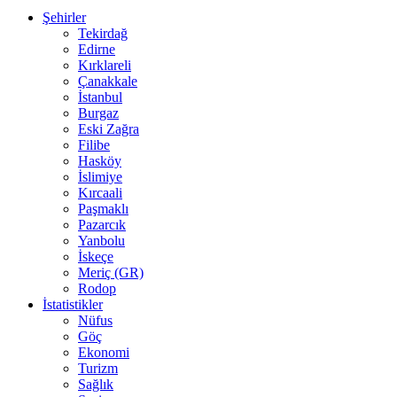
Şehirler
Tekirdağ
Edirne
Kırklareli
Çanakkale
İstanbul
Burgaz
Eski Zağra
Filibe
Hasköy
İslimiye
Kırcaali
Paşmaklı
Pazarcık
Yanbolu
İskeçe
Meriç (GR)
Rodop
İstatistikler
Nüfus
Göç
Ekonomi
Turizm
Sağlık