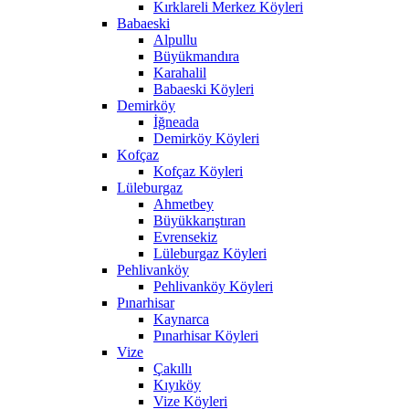
Kırklareli Merkez Köyleri
Babaeski
Alpullu
Büyükmandıra
Karahalil
Babaeski Köyleri
Demirköy
İğneada
Demirköy Köyleri
Kofçaz
Kofçaz Köyleri
Lüleburgaz
Ahmetbey
Büyükkarıştıran
Evrensekiz
Lüleburgaz Köyleri
Pehlivanköy
Pehlivanköy Köyleri
Pınarhisar
Kaynarca
Pınarhisar Köyleri
Vize
Çakıllı
Kıyıköy
Vize Köyleri