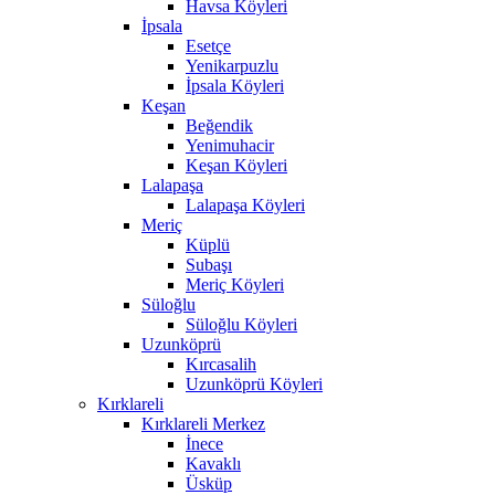
Havsa Köyleri
İpsala
Esetçe
Yenikarpuzlu
İpsala Köyleri
Keşan
Beğendik
Yenimuhacir
Keşan Köyleri
Lalapaşa
Lalapaşa Köyleri
Meriç
Küplü
Subaşı
Meriç Köyleri
Süloğlu
Süloğlu Köyleri
Uzunköprü
Kırcasalih
Uzunköprü Köyleri
Kırklareli
Kırklareli Merkez
İnece
Kavaklı
Üsküp