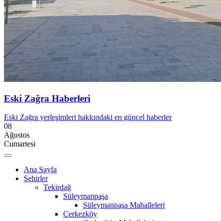
Eski Zağra Haberleri
Eski Zağra yerleşimleri hakkındaki en güncel haberler
08
Ağustos
Cumartesi
Ana Sayfa
Şehirler
Tekirdağ
Süleymanpaşa
Süleymanpaşa Mahalleleri
Çerkezköy