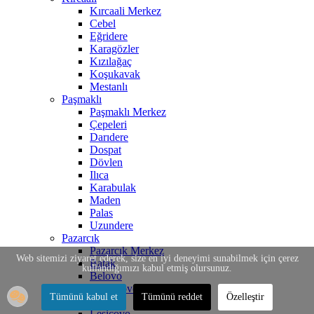
Kırcaali Merkez
Cebel
Eğridere
Karagözler
Kızılağaç
Koşukavak
Mestanlı
Paşmaklı
Paşmaklı Merkez
Çepeleri
Darıdere
Dospat
Dövlen
Ilıca
Karabulak
Maden
Palas
Uzundere
Pazarcık
Pazarcık Merkez
Web sitemizi ziyaret ederek, size en iyi deneyimi sunabilmek için çerez
Batak
kullandığımızı kabul etmiş olursunuz.
Belovo
Bratsigovo
Tümünü kabul et
Tümünü reddet
Özelleştir
İstirelçe
Lesiçovo