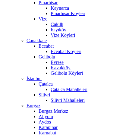
Pınarhisar
Kaynarca
Pınarhisar Köyleri
Vize
Çakıllı
Kıyıköy
Vize Köyleri
Çanakkale
Eceabat
Eceabat Köyleri
Gelibolu
Evreşe
Kavakköy
Gelibolu Köyleri
İstanbul
Çatalca
Çatalca Mahalleleri
Silivri
Silivri Mahalleleri
Burgaz
Burgaz Merkez
Ahyolu
Aydos
Karapınar
Karnabat