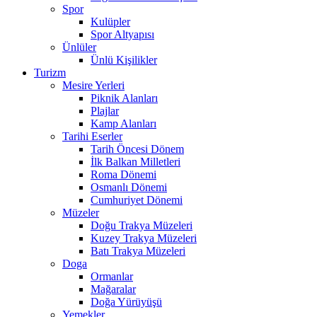
Spor
Kulüpler
Spor Altyapısı
Ünlüler
Ünlü Kişilikler
Turizm
Mesire Yerleri
Piknik Alanları
Plajlar
Kamp Alanları
Tarihi Eserler
Tarih Öncesi Dönem
İlk Balkan Milletleri
Roma Dönemi
Osmanlı Dönemi
Cumhuriyet Dönemi
Müzeler
Doğu Trakya Müzeleri
Kuzey Trakya Müzeleri
Batı Trakya Müzeleri
Doga
Ormanlar
Mağaralar
Doğa Yürüyüşü
Yemekler