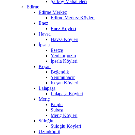
Şarköy Mahalleleri
Edirne
Edirne Merkez
Edirne Merkez Köyleri
Enez
Enez Köyleri
Havsa
Havsa Köyleri
İpsala
Esetçe
Yenikarpuzlu
İpsala Köyleri
Keşan
Beğendik
Yenimuhacir
Keşan Köyleri
Lalapaşa
Lalapaşa Köyleri
Meriç
Küplü
Subaşı
Meriç Köyleri
Süloğlu
Süloğlu Köyleri
Uzunköprü