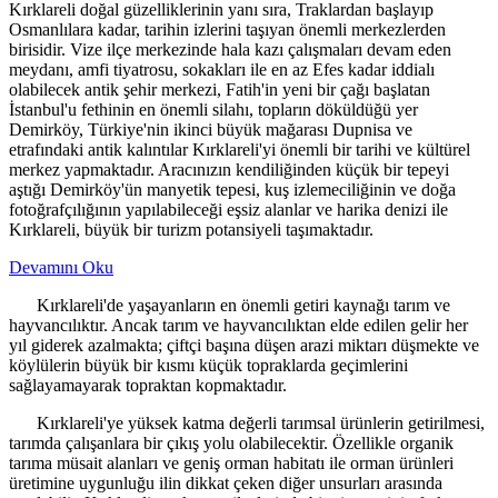
Kırklareli doğal güzelliklerinin yanı sıra, Traklardan başlayıp
Osmanlılara kadar, tarihin izlerini taşıyan önemli merkezlerden
birisidir. Vize ilçe merkezinde hala kazı çalışmaları devam eden
meydanı, amfi tiyatrosu, sokakları ile en az Efes kadar iddialı
olabilecek antik şehir merkezi, Fatih'in yeni bir çağı başlatan
İstanbul'u fethinin en önemli silahı, topların döküldüğü yer
Demirköy, Türkiye'nin ikinci büyük mağarası Dupnisa ve
etrafındaki antik kalıntılar Kırklareli'yi önemli bir tarihi ve kültürel
merkez yapmaktadır. Aracınızın kendiliğinden küçük bir tepeyi
aştığı Demirköy'ün manyetik tepesi, kuş izlemeciliğinin ve doğa
fotoğrafçılığının yapılabileceği eşsiz alanlar ve harika denizi ile
Kırklareli, büyük bir turizm potansiyeli taşımaktadır.
Devamını Oku
Kırklareli'de yaşayanların en önemli getiri kaynağı tarım ve
hayvancılıktır. Ancak tarım ve hayvancılıktan elde edilen gelir her
yıl giderek azalmakta; çiftçi başına düşen arazi miktarı düşmekte ve
köylülerin büyük bir kısmı küçük topraklarda geçimlerini
sağlayamayarak topraktan kopmaktadır.
Kırklareli'ye yüksek katma değerli tarımsal ürünlerin getirilmesi,
tarımda çalışanlara bir çıkış yolu olabilecektir. Özellikle organik
tarıma müsait alanları ve geniş orman habitatı ile orman ürünleri
üretimine uygunluğu ilin dikkat çeken diğer unsurları arasında