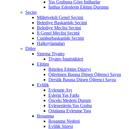
Yaş Grubuna Göre İntiharlar
İntihar Edenlerin Eğitim Durumu
Seçim
Milletvekili Genel Seçimi
Belediye Başkanlığı Seçimi
Belediye Meclisi Seçimi
İl Genel Meclisi Seçimi
Cumhurbaşkanlığı Seçimi
Halkoylamaları
Diğer
Sinema Tiyatro
Tiyatro İstatistikleri
Eğitim
Bitirilen Eğitim Düzeyi
Öğretmen Başına Düşen Öğrenci Sayısı
Derslik Başına Düşen Öğrenci Sayısı
Evlilik
Evlenme Ayı
Eşlerin Yaş Farkı
Önceki Medeni Durum
Evlenenlerin Yaş Grubu
Ortalama Evlenme Yaşı
Boşanma
Boşanma Nedeni
Evlilik Süresi