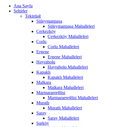
Ana Sayfa
Şehirler
Tekirdağ
Süleymanpaşa
Süleymanpaşa Mahalleleri
Çerkezköy
Çerkezköy Mahalleleri
Çorlu
Çorlu Mahalleleri
Ergene
Ergene Mahalleleri
Hayrabolu
Hayrabolu Mahalleleri
Kapaklı
Kapaklı Mahalleleri
Malkara
Malkara Mahalleleri
Marmaraereğlisi
Marmaraereğlisi Mahalleleri
Muratlı
Muratlı Mahalleleri
Saray
Saray Mahalleleri
Şarköy