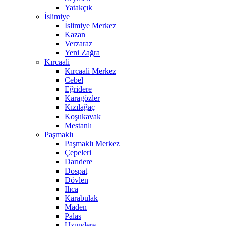
Yatakçık
İslimiye
İslimiye Merkez
Kazan
Verzaraz
Yeni Zağra
Kırcaali
Kırcaali Merkez
Cebel
Eğridere
Karagözler
Kızılağaç
Koşukavak
Mestanlı
Paşmaklı
Paşmaklı Merkez
Çepeleri
Darıdere
Dospat
Dövlen
Ilıca
Karabulak
Maden
Palas
Uzundere