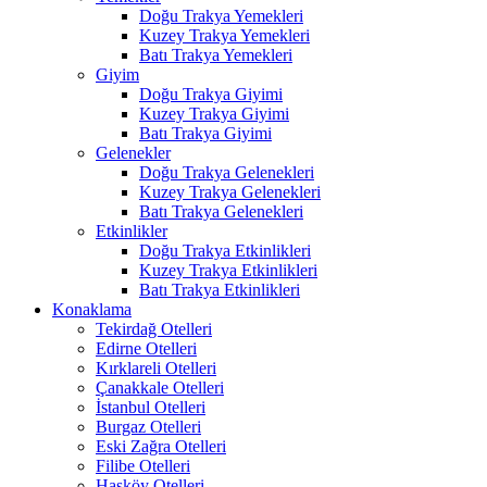
Doğu Trakya Yemekleri
Kuzey Trakya Yemekleri
Batı Trakya Yemekleri
Giyim
Doğu Trakya Giyimi
Kuzey Trakya Giyimi
Batı Trakya Giyimi
Gelenekler
Doğu Trakya Gelenekleri
Kuzey Trakya Gelenekleri
Batı Trakya Gelenekleri
Etkinlikler
Doğu Trakya Etkinlikleri
Kuzey Trakya Etkinlikleri
Batı Trakya Etkinlikleri
Konaklama
Tekirdağ Otelleri
Edirne Otelleri
Kırklareli Otelleri
Çanakkale Otelleri
İstanbul Otelleri
Burgaz Otelleri
Eski Zağra Otelleri
Filibe Otelleri
Hasköy Otelleri