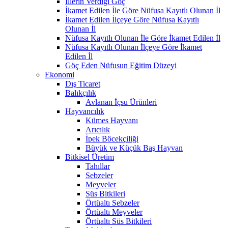
İllerin Verdiği Göç
İkamet Edilen İle Göre Nüfusa Kayıtlı Olunan İl
İkamet Edilen İlçeye Göre Nüfusa Kayıtlı
Olunan İl
Nüfusa Kayıtlı Olunan İle Göre İkamet Edilen İl
Nüfusa Kayıtlı Olunan İlçeye Göre İkamet
Edilen İl
Göç Eden Nüfusun Eğitim Düzeyi
Ekonomi
Dış Ticaret
Balıkçılık
Avlanan İçsu Ürünleri
Hayvancılık
Kümes Hayvanı
Arıcılık
İpek Böcekçiliği
Büyük ve Küçük Baş Hayvan
Bitkisel Üretim
Tahıllar
Sebzeler
Meyveler
Süs Bitkileri
Örtüaltı Sebzeler
Örtüaltı Meyveler
Örtüaltı Süs Bitkileri