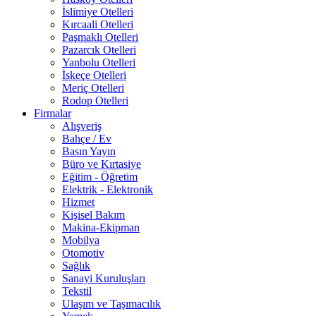
İslimiye Otelleri
Kırcaali Otelleri
Paşmaklı Otelleri
Pazarcık Otelleri
Yanbolu Otelleri
İskeçe Otelleri
Meriç Otelleri
Rodop Otelleri
Firmalar
Alışveriş
Bahçe / Ev
Basın Yayın
Büro ve Kırtasiye
Eğitim - Öğretim
Elektrik - Elektronik
Hizmet
Kişisel Bakım
Makina-Ekipman
Mobilya
Otomotiv
Sağlık
Sanayi Kuruluşları
Tekstil
Ulaşım ve Taşımacılık