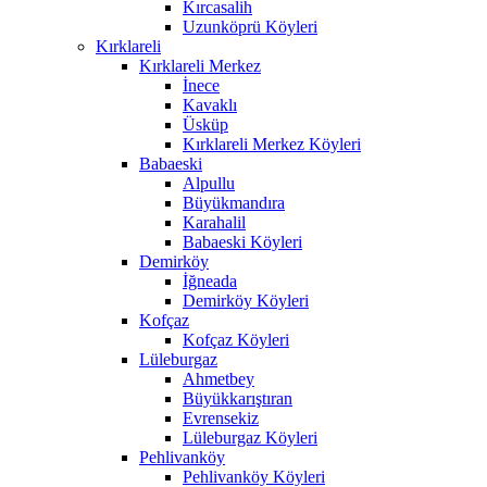
Kırcasalih
Uzunköprü Köyleri
Kırklareli
Kırklareli Merkez
İnece
Kavaklı
Üsküp
Kırklareli Merkez Köyleri
Babaeski
Alpullu
Büyükmandıra
Karahalil
Babaeski Köyleri
Demirköy
İğneada
Demirköy Köyleri
Kofçaz
Kofçaz Köyleri
Lüleburgaz
Ahmetbey
Büyükkarıştıran
Evrensekiz
Lüleburgaz Köyleri
Pehlivanköy
Pehlivanköy Köyleri