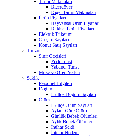
Tarım Makinaları
Biçerdöver
Diğer Tarım Makinaları
Ürün Fiyatları
Hayvansal Ürün Fiyatları
Bitkisel Ürün Fiyatları
Elektrik Tüketimi
Girişim Sayıları
Konut Satış Sayıları
Turizm
Sınır Geçişleri
Yerli Turist
Yabancı Turist
Müze ve Ören Yerleri
Sağlık
Personel Bilgileri
Doğum
İl / İlçe Doğum Sayıları
Ölüm
İl / İlçe Ölüm Sayıları
Aylara Göre Ölüm
Günlük Bebek Ölümleri
Aylık Bebek Ölümleri
İntihar Şekli
İntihar Nedeni