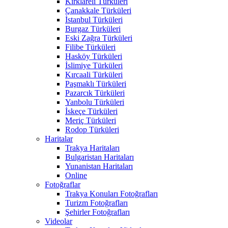
Kırklareli Türküleri
Çanakkale Türküleri
İstanbul Türküleri
Burgaz Türküleri
Eski Zağra Türküleri
Filibe Türküleri
Hasköy Türküleri
İslimiye Türküleri
Kırcaali Türküleri
Paşmaklı Türküleri
Pazarcık Türküleri
Yanbolu Türküleri
İskeçe Türküleri
Meriç Türküleri
Rodop Türküleri
Haritalar
Trakya Haritaları
Bulgaristan Haritaları
Yunanistan Haritaları
Online
Fotoğraflar
Trakya Konuları Fotoğrafları
Turizm Fotoğrafları
Şehirler Fotoğrafları
Videolar