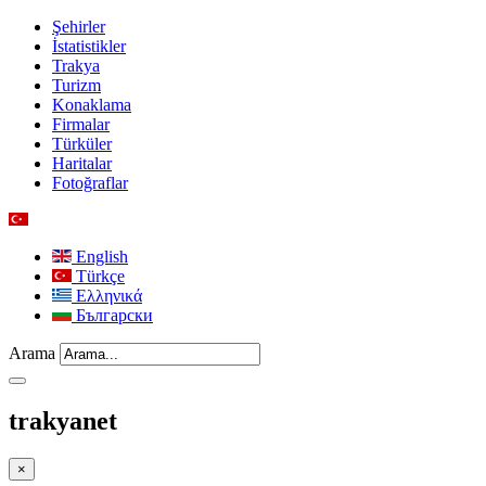
Şehirler
İstatistikler
Trakya
Turizm
Konaklama
Firmalar
Türküler
Haritalar
Fotoğraflar
English
Türkçe
Ελληνικά
Български
Arama
trakyanet
×