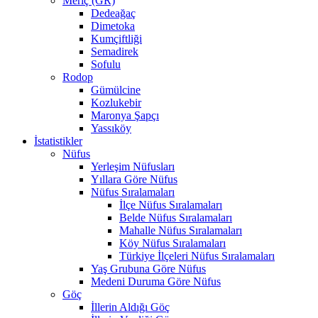
Meriç (GR)
Dedeağaç
Dimetoka
Kumçiftliği
Semadirek
Sofulu
Rodop
Gümülcine
Kozlukebir
Maronya Şapçı
Yassıköy
İstatistikler
Nüfus
Yerleşim Nüfusları
Yıllara Göre Nüfus
Nüfus Sıralamaları
İlçe Nüfus Sıralamaları
Belde Nüfus Sıralamaları
Mahalle Nüfus Sıralamaları
Köy Nüfus Sıralamaları
Türkiye İlçeleri Nüfus Sıralamaları
Yaş Grubuna Göre Nüfus
Medeni Duruma Göre Nüfus
Göç
İllerin Aldığı Göç