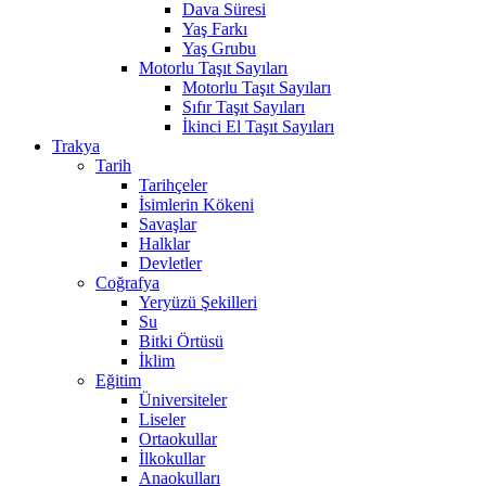
Dava Süresi
Yaş Farkı
Yaş Grubu
Motorlu Taşıt Sayıları
Motorlu Taşıt Sayıları
Sıfır Taşıt Sayıları
İkinci El Taşıt Sayıları
Trakya
Tarih
Tarihçeler
İsimlerin Kökeni
Savaşlar
Halklar
Devletler
Coğrafya
Yeryüzü Şekilleri
Su
Bitki Örtüsü
İklim
Eğitim
Üniversiteler
Liseler
Ortaokullar
İlkokullar
Anaokulları