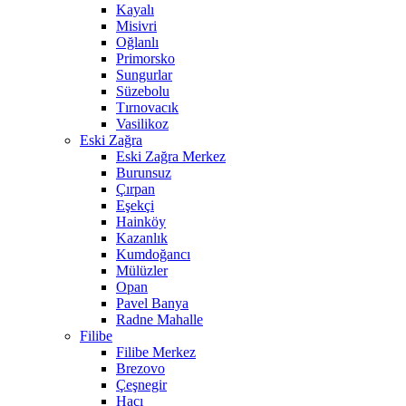
Kayalı
Misivri
Oğlanlı
Primorsko
Sungurlar
Süzebolu
Tırnovacık
Vasilikoz
Eski Zağra
Eski Zağra Merkez
Burunsuz
Çırpan
Eşekçi
Hainköy
Kazanlık
Kumdoğancı
Mülüzler
Opan
Pavel Banya
Radne Mahalle
Filibe
Filibe Merkez
Brezovo
Çeşnegir
Hacı