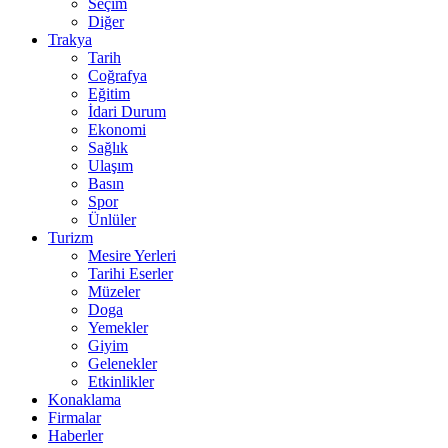
Seçim
Diğer
Trakya
Tarih
Coğrafya
Eğitim
İdari Durum
Ekonomi
Sağlık
Ulaşım
Basın
Spor
Ünlüler
Turizm
Mesire Yerleri
Tarihi Eserler
Müzeler
Doga
Yemekler
Giyim
Gelenekler
Etkinlikler
Konaklama
Firmalar
Haberler