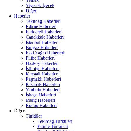
Yemek
Yiyecek-İçecek
Diğer
Haberler
Tekirdağ Haberleri
Edirne Haberleri
Kırklareli Haberleri
Çanakkale Haberleri
İstanbul Haberleri
Burgaz Haberleri
Eski Zağra Haberleri
Filibe Haberleri
Hasköy Haberleri
İslimiye Haberleri
Kırcaali Haberleri
Paşmaklı Haberleri
Pazarcık Haberleri
Yanbolu Haberleri
İskeçe Haberleri
Meriç Haberleri
Rodop Haberleri
Diğer
Türküler
Tekirdağ Türküleri
Edirne Türküleri