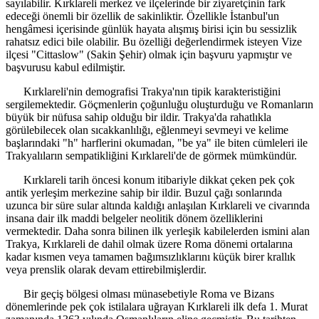
sayılabilir. Kırklareli merkez ve ilçelerinde bir ziyaretçinin fark
edeceği önemli bir özellik de sakinliktir. Özellikle İstanbul'un
hengâmesi içerisinde günlük hayata alışmış birisi için bu sessizlik
rahatsız edici bile olabilir. Bu özelliği değerlendirmek isteyen Vize
ilçesi "Cittaslow" (Sakin Şehir) olmak için başvuru yapmıştır ve
başvurusu kabul edilmiştir.
Kırklareli'nin demografisi Trakya'nın tipik karakteristiğini
sergilemektedir. Göçmenlerin çoğunluğu oluşturduğu ve Romanların
büyük bir nüfusa sahip olduğu bir ildir. Trakya'da rahatlıkla
görülebilecek olan sıcakkanlılığı, eğlenmeyi sevmeyi ve kelime
başlarındaki "h" harflerini okumadan, "be ya" ile biten cümleleri ile
Trakyalıların sempatikliğini Kırklareli'de de görmek mümkündür.
Kırklareli tarih öncesi konum itibariyle dikkat çeken pek çok
antik yerleşim merkezine sahip bir ildir. Buzul çağı sonlarında
uzunca bir süre sular altında kaldığı anlaşılan Kırklareli ve civarında
insana dair ilk maddi belgeler neolitik dönem özelliklerini
vermektedir. Daha sonra bilinen ilk yerleşik kabilelerden ismini alan
Trakya, Kırklareli de dahil olmak üzere Roma dönemi ortalarına
kadar kısmen veya tamamen bağımsızlıklarını küçük birer krallık
veya prenslik olarak devam ettirebilmişlerdir.
Bir geçiş bölgesi olması münasebetiyle Roma ve Bizans
dönemlerinde pek çok istilalara uğrayan Kırklareli ilk defa 1. Murat