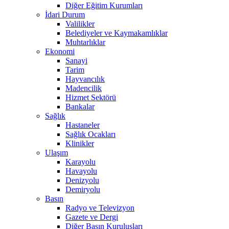
Diğer Eğitim Kurumları
İdari Durum
Valilikler
Belediyeler ve Kaymakamlıklar
Muhtarlıklar
Ekonomi
Sanayi
Tarim
Hayvancılık
Madencilik
Hizmet Sektörü
Bankalar
Sağlık
Hastaneler
Sağlık Ocakları
Klinikler
Ulaşım
Karayolu
Havayolu
Denizyolu
Demiryolu
Basın
Radyo ve Televizyon
Gazete ve Dergi
Diğer Basın Kuruluşları