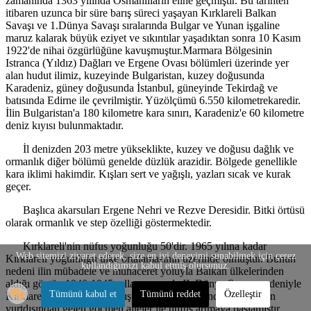
zamanında 1363 yılında Osmanlıların eline geçmiştir. Bu tarihten
itibaren uzunca bir süre barış süreci yaşayan Kırklareli Balkan
Savaşı ve 1.Dünya Savaşı sıralarında Bulgar ve Yunan işgaline
maruz kalarak büyük eziyet ve sıkıntılar yaşadıktan sonra 10 Kasım
1922'de nihai özgürlüğüne kavuşmuştur.Marmara Bölgesinin
Istranca (Yıldız) Dağları ve Ergene Ovası bölümleri üzerinde yer
alan hudut ilimiz, kuzeyinde Bulgaristan, kuzey doğusunda
Karadeniz, güney doğusunda İstanbul, güneyinde Tekirdağ ve
batısında Edirne ile çevrilmiştir. Yüzölçümü 6.550 kilometrekaredir.
İlin Bulgaristan'a 180 kilometre kara sınırı, Karadeniz'e 60 kilometre
deniz kıyısı bulunmaktadır.
İl denizden 203 metre yükseklikte, kuzey ve doğusu dağlık ve
ormanlık diğer bölümü genelde düzlük arazidir. Bölgede genellikle
kara iklimi hakimdir. Kışları sert ve yağışlı, yazları sıcak ve kurak
geçer.
Başlıca akarsuları Ergene Nehri ve Rezve Deresidir. Bitki örtüsü
olarak ormanlık ve step özelliği göstermektedir.
Kırklareli'nin nüfus yoğunluğu 50'dir. 1965 yılına kadar
Web sitemizi ziyaret ederek, size en iyi deneyimi sunabilmek için çerez
Kırklareli yoğunluğu ülke ortalamasının üzerinde olmuştur. Bunun
kullandığımızı kabul etmiş olursunuz.
nedeni ilin mübadele ve muhaceret yoluyla Balkan ülkelerinden
aldığı göçtür. 1940-1945 yılları arasında II. Dünya Savaşı nedeniyle
Tümünü kabul et
Tümünü reddet
Özelleştir
Kırklareli'nin nüfusu azalmış, 1950-1955 arasında ise yeniden
yurtdışından gelen göçmen aileler ile nüfus artmaya başlamıştır.