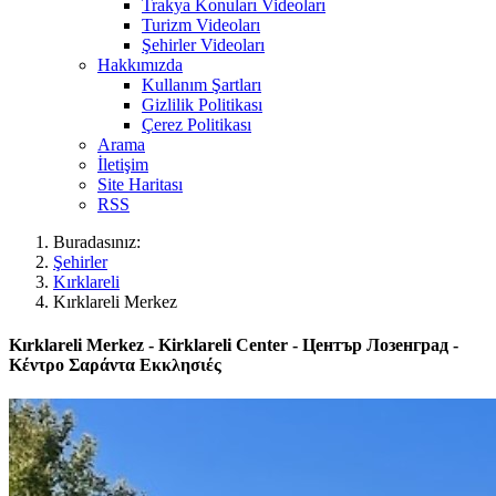
Trakya Konuları Videoları
Turizm Videoları
Şehirler Videoları
Hakkımızda
Kullanım Şartları
Gizlilik Politikası
Çerez Politikası
Arama
İletişim
Site Haritası
RSS
Buradasınız:
Şehirler
Kırklareli
Kırklareli Merkez
Kırklareli Merkez - Kirklareli Center - Център Лозенград -
Κέντρο Σαράντα Εκκλησιές