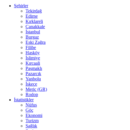
Şehirler
Tekirdağ
Edirne
Kırklareli
Çanakkale
İstanbul
Burgaz
Eski Zağra
Filibe
Hasköy
İslimiye
Kırcaali
Paşmaklı
Pazarcık
Yanbolu
İskeçe
Meriç (GR)
Rodop
İstatistikler
Nüfus
Göç
Ekonomi
Turizm
Sağlık