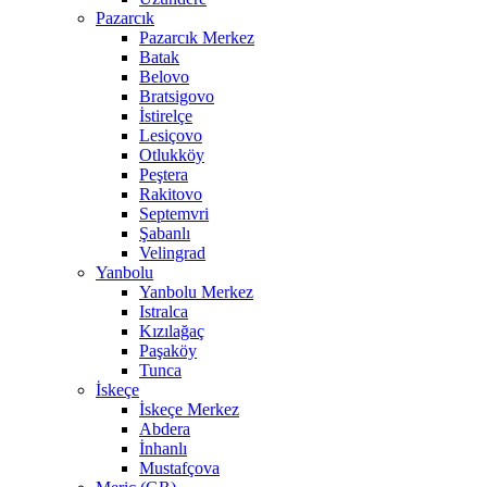
Pazarcık
Pazarcık Merkez
Batak
Belovo
Bratsigovo
İstirelçe
Lesiçovo
Otlukköy
Peştera
Rakitovo
Septemvri
Şabanlı
Velingrad
Yanbolu
Yanbolu Merkez
Istralca
Kızılağaç
Paşaköy
Tunca
İskeçe
İskeçe Merkez
Abdera
İnhanlı
Mustafçova