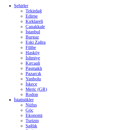
Şehirler
Tekirdağ
Edirne
Kırklareli
Çanakkale
İstanbul
Burgaz
Eski Zağra
Filibe
Hasköy
İslimiye
Kırcaali
Paşmaklı
Pazarcık
Yanbolu
İskeçe
Meriç (GR)
Rodop
İstatistikler
Nüfus
Göç
Ekonomi
Turizm
Sağlık