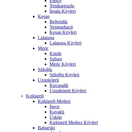
Esetçe
Yenikarpuzlu
İpsala Köyleri
Keşan
Beğendik
Yenimuhacir
Keşan Köyleri
Lalapaşa
Lalapaşa Köyleri
Meriç
Küplü
Subaşı
Meriç Köyleri
Süloğlu
Süloğlu Köyleri
Uzunköprü
Kırcasalih
Uzunköprü Köyleri
Kırklareli
Kırklareli Merkez
İnece
Kavaklı
Üsküp
Kırklareli Merkez Köyleri
Babaeski