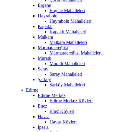
Ergene
Ergene Mahalleleri
Hayrabolu
Hayrabolu Mahalleleri
Kapaklı
Kapaklı Mahalleleri
Malkara
Malkara Mahalleleri
Marmaraereğlisi
Marmaraereğlisi Mahalleleri
Muratlı
Muratlı Mahalleleri
Saray
Saray Mahalleleri
Şarköy
Şarköy Mahalleleri
Edirne
Edirne Merkez
Edirne Merkez Köyleri
Enez
Enez Köyleri
Havsa
Havsa Köyleri
İpsala