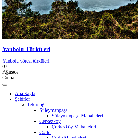
Yanbolu Türküleri
Yanbolu yöresi türküleri
07
Ağustos
Cuma
Ana Sayfa
Şehirler
Tekirdağ
Süleymanpaşa
Süleymanpaşa Mahalleleri
Çerkezköy
Çerkezköy Mahalleleri
Çorlu
Çorlu Mahalleleri