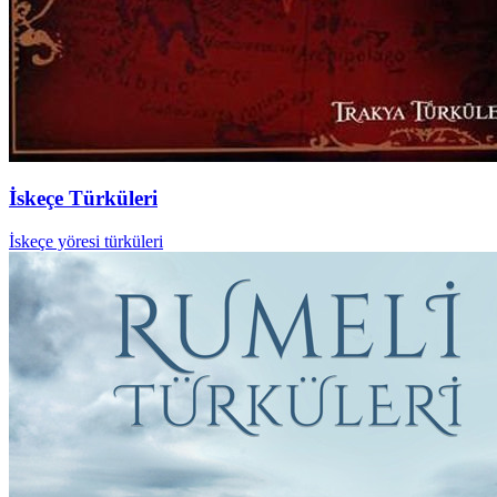
İskeçe Türküleri
İskeçe yöresi türküleri