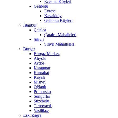
Eceabat Köyleri
Gelibolu
Evreşe
Kavakköy
Gelibolu Köyleri
İstanbul
Çatalca
Çatalca Mahalleleri
Silivri
Silivri Mahalleleri
Burgaz
Burgaz Merkez
Ahyolu
Aydos
Karapınar
Karnabat
Kayalı
Misivri
Oğlanlı
Primorsko
Sungurlar
Süzebolu
Tırnovacık
Vasilikoz
Eski Zağra