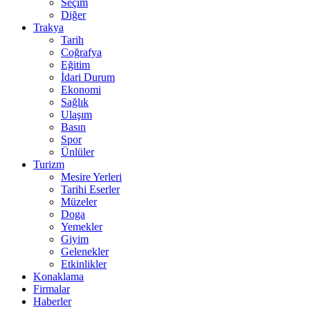
Seçim
Diğer
Trakya
Tarih
Coğrafya
Eğitim
İdari Durum
Ekonomi
Sağlık
Ulaşım
Basın
Spor
Ünlüler
Turizm
Mesire Yerleri
Tarihi Eserler
Müzeler
Doga
Yemekler
Giyim
Gelenekler
Etkinlikler
Konaklama
Firmalar
Haberler