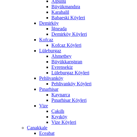
Alpullu
Büyükmandıra
Karahalil
Babaeski Köyleri
Demirköy
İğneada
Demirköy Köyleri
Kofçaz
Kofçaz Köyleri
Lüleburgaz
Ahmetbey
Büyükkarıştıran
Evrensekiz
Lüleburgaz Köyleri
Pehlivanköy
Pehlivanköy Köyleri
Pınarhisar
Kaynarca
Pınarhisar Köyleri
Vize
Çakıllı
Kıyıköy
Vize Köyleri
Çanakkale
Eceabat