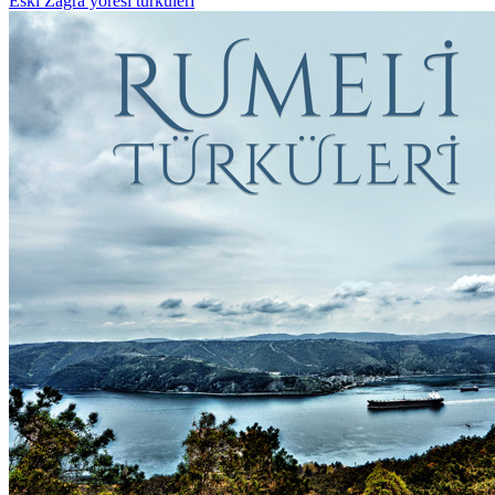
Eski Zağra yöresi türküleri