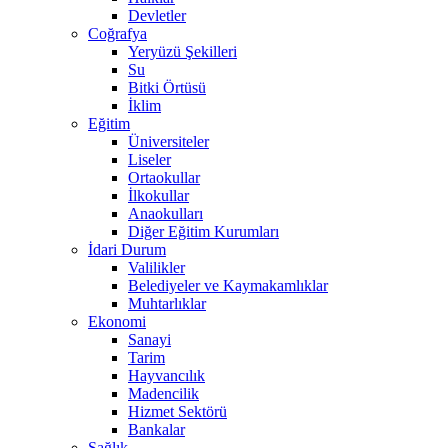
Devletler
Coğrafya
Yeryüzü Şekilleri
Su
Bitki Örtüsü
İklim
Eğitim
Üniversiteler
Liseler
Ortaokullar
İlkokullar
Anaokulları
Diğer Eğitim Kurumları
İdari Durum
Valilikler
Belediyeler ve Kaymakamlıklar
Muhtarlıklar
Ekonomi
Sanayi
Tarim
Hayvancılık
Madencilik
Hizmet Sektörü
Bankalar
Sağlık