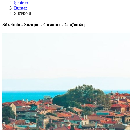
Şehirler
Burgaz
Süzebolu
Süzebolu - Sozopol - Созопол - Σωζόπολη