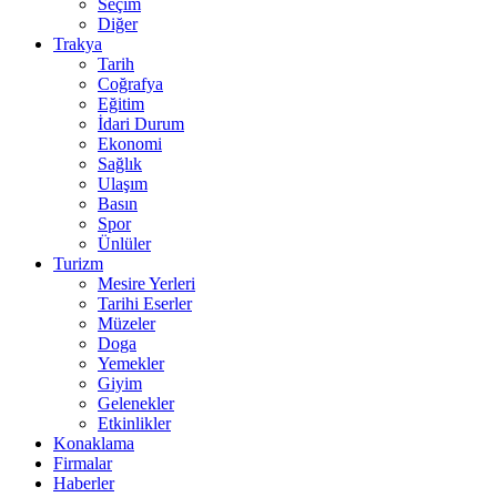
Seçim
Diğer
Trakya
Tarih
Coğrafya
Eğitim
İdari Durum
Ekonomi
Sağlık
Ulaşım
Basın
Spor
Ünlüler
Turizm
Mesire Yerleri
Tarihi Eserler
Müzeler
Doga
Yemekler
Giyim
Gelenekler
Etkinlikler
Konaklama
Firmalar
Haberler