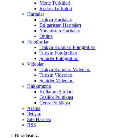
Meriç Türküleri
Rodop Türküleri
Haritalar
Trakya Haritaları
Bulgaristan Haritaları
Yunanistan Haritaları
Online
Fotoğraflar
Trakya Konuları Fotoğrafları
Turizm Fotoğrafları
Şehirler Fotoğrafları
Videolar
Trakya Konuları Videoları
Turizm Videoları
Şehirler Videoları
Hakkımızda
Kullanım Şartları
Gizlilik Politikası
Çerez Politikası
Arama
İletişim
Site Haritası
RSS
Buradasınız: