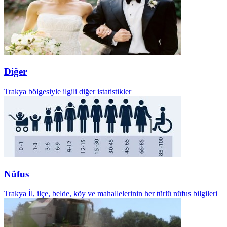
Diğer
Trakya bölgesiyle ilgili diğer istatistikler
Nüfus
Trakya İl, ilçe, belde, köy ve mahallelerinin her türlü nüfus bilgileri