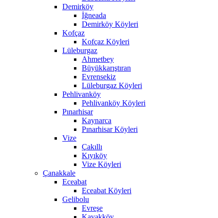
Demirköy
İğneada
Demirköy Köyleri
Kofçaz
Kofçaz Köyleri
Lüleburgaz
Ahmetbey
Büyükkarıştıran
Evrensekiz
Lüleburgaz Köyleri
Pehlivanköy
Pehlivanköy Köyleri
Pınarhisar
Kaynarca
Pınarhisar Köyleri
Vize
Çakıllı
Kıyıköy
Vize Köyleri
Çanakkale
Eceabat
Eceabat Köyleri
Gelibolu
Evreşe
Kavakköy