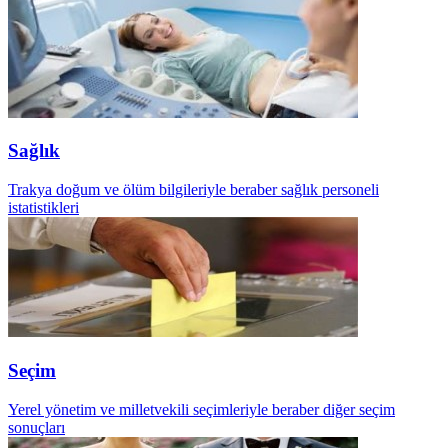
Sağlık
Trakya doğum ve ölüm bilgileriyle beraber sağlık personeli
istatistikleri
Seçim
Yerel yönetim ve milletvekili seçimleriyle beraber diğer seçim
sonuçları