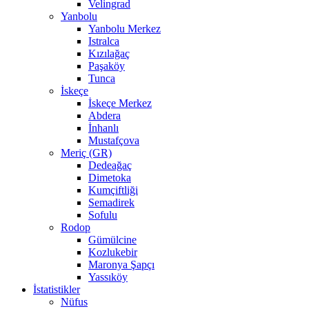
Velingrad
Yanbolu
Yanbolu Merkez
Istralca
Kızılağaç
Paşaköy
Tunca
İskeçe
İskeçe Merkez
Abdera
İnhanlı
Mustafçova
Meriç (GR)
Dedeağaç
Dimetoka
Kumçiftliği
Semadirek
Sofulu
Rodop
Gümülcine
Kozlukebir
Maronya Şapçı
Yassıköy
İstatistikler
Nüfus