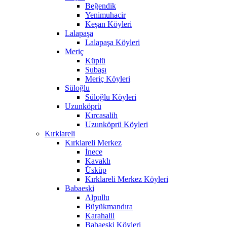
Beğendik
Yenimuhacir
Keşan Köyleri
Lalapaşa
Lalapaşa Köyleri
Meriç
Küplü
Subaşı
Meriç Köyleri
Süloğlu
Süloğlu Köyleri
Uzunköprü
Kırcasalih
Uzunköprü Köyleri
Kırklareli
Kırklareli Merkez
İnece
Kavaklı
Üsküp
Kırklareli Merkez Köyleri
Babaeski
Alpullu
Büyükmandıra
Karahalil
Babaeski Köyleri