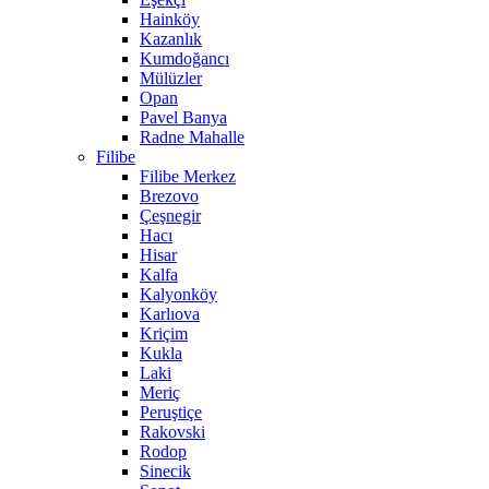
Hainköy
Kazanlık
Kumdoğancı
Mülüzler
Opan
Pavel Banya
Radne Mahalle
Filibe
Filibe Merkez
Brezovo
Çeşnegir
Hacı
Hisar
Kalfa
Kalyonköy
Karlıova
Kriçim
Kukla
Laki
Meriç
Peruştiçe
Rakovski
Rodop
Sinecik