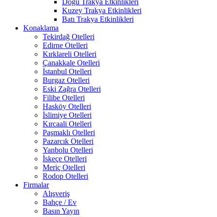
Doğu Trakya Etkinlikleri
Kuzey Trakya Etkinlikleri
Batı Trakya Etkinlikleri
Konaklama
Tekirdağ Otelleri
Edirne Otelleri
Kırklareli Otelleri
Çanakkale Otelleri
İstanbul Otelleri
Burgaz Otelleri
Eski Zağra Otelleri
Filibe Otelleri
Hasköy Otelleri
İslimiye Otelleri
Kırcaali Otelleri
Paşmaklı Otelleri
Pazarcık Otelleri
Yanbolu Otelleri
İskeçe Otelleri
Meriç Otelleri
Rodop Otelleri
Firmalar
Alışveriş
Bahçe / Ev
Basın Yayın