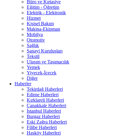
Büro ve Kırtasiye
Eğitim - Öğretim
Elektrik - Elektronik
Hizmet
Kişisel Bakım
Makina-Ekipman
Mobilya
Otomotiv
Sağlık
Sanayi Kuruluşları
Tekstil
Ulaşım ve Taşımacılık
Yemek
Yiyecek-İçecek
Diğer
Haberler
Tekirdağ Haberleri
Edirne Haberleri
Kırklareli Haberleri
Çanakkale Haberleri
İstanbul Haberleri
Burgaz Haberleri
Eski Zağra Haberleri
Filibe Haberleri
Hasköy Haberleri