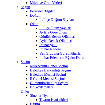
Müze ve Ören Yerleri
Sağlık
Personel Bilgileri
Doğum
İl / İlçe Doğum Sayıları
Ölüm
İl / İlçe Ölüm Sayıları
Aylara Göre Ölüm
Günlük Bebek Ölümleri
Aylık Bebek Ölümleri
İntihar Şekli
İntihar Nedeni
Yaş Grubuna Göre İntiharlar
İntihar Edenlerin Eğitim Durumu
Seçim
Milletvekili Genel Seçimi
Belediye Başkanlığı Seçimi
Belediye Meclisi Seçimi
İl Genel Meclisi Seçimi
Cumhurbaşkanlığı Seçimi
Halkoylamaları
Diğer
Sinema Tiyatro
Tiyatro İstatistikleri
Eğitim