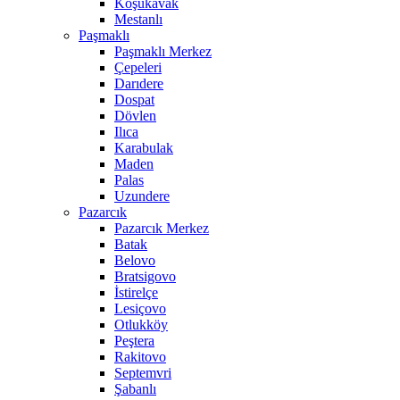
Koşukavak
Mestanlı
Paşmaklı
Paşmaklı Merkez
Çepeleri
Darıdere
Dospat
Dövlen
Ilıca
Karabulak
Maden
Palas
Uzundere
Pazarcık
Pazarcık Merkez
Batak
Belovo
Bratsigovo
İstirelçe
Lesiçovo
Otlukköy
Peştera
Rakitovo
Septemvri
Şabanlı