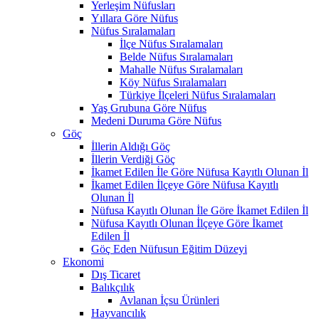
Yerleşim Nüfusları
Yıllara Göre Nüfus
Nüfus Sıralamaları
İlçe Nüfus Sıralamaları
Belde Nüfus Sıralamaları
Mahalle Nüfus Sıralamaları
Köy Nüfus Sıralamaları
Türkiye İlçeleri Nüfus Sıralamaları
Yaş Grubuna Göre Nüfus
Medeni Duruma Göre Nüfus
Göç
İllerin Aldığı Göç
İllerin Verdiği Göç
İkamet Edilen İle Göre Nüfusa Kayıtlı Olunan İl
İkamet Edilen İlçeye Göre Nüfusa Kayıtlı
Olunan İl
Nüfusa Kayıtlı Olunan İle Göre İkamet Edilen İl
Nüfusa Kayıtlı Olunan İlçeye Göre İkamet
Edilen İl
Göç Eden Nüfusun Eğitim Düzeyi
Ekonomi
Dış Ticaret
Balıkçılık
Avlanan İçsu Ürünleri
Hayvancılık