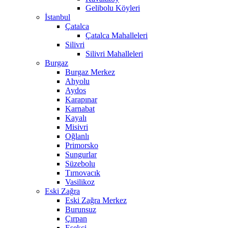
Gelibolu Köyleri
İstanbul
Çatalca
Çatalca Mahalleleri
Silivri
Silivri Mahalleleri
Burgaz
Burgaz Merkez
Ahyolu
Aydos
Karapınar
Karnabat
Kayalı
Misivri
Oğlanlı
Primorsko
Sungurlar
Süzebolu
Tırnovacık
Vasilikoz
Eski Zağra
Eski Zağra Merkez
Burunsuz
Çırpan
Eşekçi