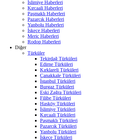
İslimiye Haberleri
Kırcaali Haberleri
Paşmaklı Haberleri
Pazarcık Haberleri
Yanbolu Haberleri
İskeçe Haberleri
Meriç Haberleri
Rodop Haberleri
Diğer
Türküler
Tekirdağ Türküleri
Edirne Türküleri
Kırklareli Türküleri
Çanakkale Türküleri
İstanbul Türküleri
Burgaz Türküleri
Eski Zağra Türküleri
Filibe Türküleri
Hasköy Türküleri
İslimiye Türküleri
Kırcaali Türküleri
Paşmaklı Türküleri
Pazarcık Türküleri
Yanbolu Türküleri
İskeçe Türküleri