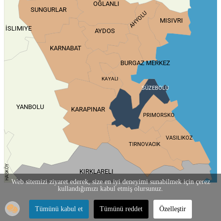
OĞLANLI
SUNGURLAR
AHYOLU
MISIVRI
İSLIMIYE
AYDOS
KARNABAT
BURGAZ MERKEZ
KAYALI
SÜZEBOLU
YANBOLU
KARAPINAR
PRIMORSKO
VASILIKOZ
TIRNOVACIK
HASKÖY
KIRKLARELI
Web sitemizi ziyaret ederek, size en iyi deneyimi sunabilmek için çerez
kullandığımızı kabul etmiş olursunuz.
Tümünü kabul et
Tümünü reddet
Özelleştir