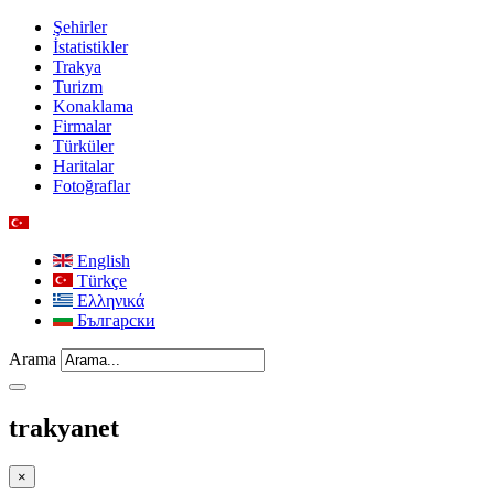
Şehirler
İstatistikler
Trakya
Turizm
Konaklama
Firmalar
Türküler
Haritalar
Fotoğraflar
English
Türkçe
Ελληνικά
Български
Arama
trakyanet
×