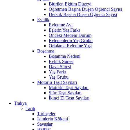
Bitirilen Eğitim Düzeyi
Öğretmen Başına Düşen Öğrenci Sayısı
Derslik Başına Düşen Öğrenci Sayısı
Evlilik
Evlenme Ayı
Eşlerin Yaş Farkı
Önceki Medeni Durum
Evlenenlerin Yaş Grubu
Ortalama Evlenme Yaşı
Boşanma
Boşanma Nedeni
Evlilik Süresi
Dava Süresi
Yaş Farkı
Yaş Grubu
Motorlu Taşıt Sayıları
Motorlu Taşıt Sayıları
Sıfır Taşıt Sayıları
İkinci El Taşıt Sayıları
Trakya
Tarih
Tarihçeler
İsimlerin Kökeni
Savaşlar
Halklar