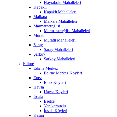
Hayrabolu Mahalleleri
Kapaklı
Kapaklı Mahalleleri
Malkara
Malkara Mahalleleri
Marmaraereğlisi
Marmaraereğlisi Mahalleleri
Muratlı
Muratlı Mahalleleri
Saray
Saray Mahalleleri
Şarköy
Şarköy Mahalleleri
Edirne
Edirne Merkez
Edirne Merkez Köyleri
Enez
Enez Köyleri
Havsa
Havsa Köyleri
İpsala
Esetçe
Yenikarpuzlu
İpsala Köyleri
Keşan