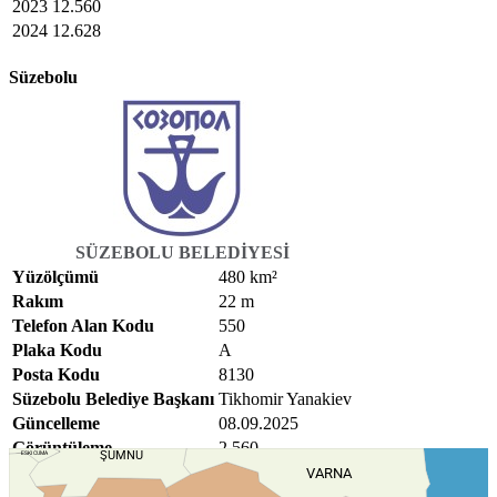
2023
12.560
2024
12.628
Süzebolu
SÜZEBOLU BELEDIYESI
Yüzölçümü
480 km²
Rakım
22 m
Telefon Alan Kodu
550
Plaka Kodu
A
Posta Kodu
8130
Süzebolu Belediye Başkanı
Tikhomir Yanakiev
Güncelleme
08.09.2025
Görüntüleme
2.560
ŞUMNU
ESKI CUMA
VARNA