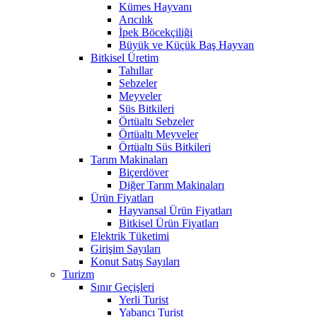
Kümes Hayvanı
Arıcılık
İpek Böcekçiliği
Büyük ve Küçük Baş Hayvan
Bitkisel Üretim
Tahıllar
Sebzeler
Meyveler
Süs Bitkileri
Örtüaltı Sebzeler
Örtüaltı Meyveler
Örtüaltı Süs Bitkileri
Tarım Makinaları
Biçerdöver
Diğer Tarım Makinaları
Ürün Fiyatları
Hayvansal Ürün Fiyatları
Bitkisel Ürün Fiyatları
Elektrik Tüketimi
Girişim Sayıları
Konut Satış Sayıları
Turizm
Sınır Geçişleri
Yerli Turist
Yabancı Turist