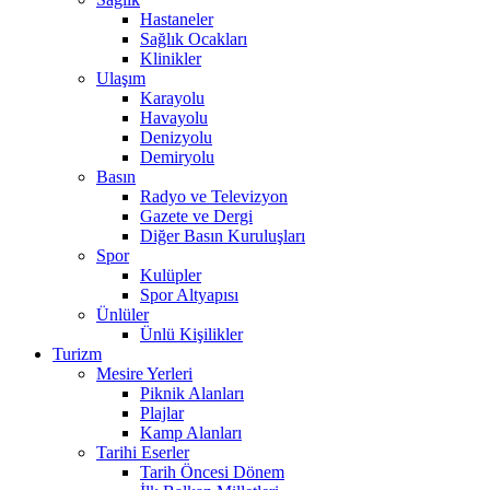
Hastaneler
Sağlık Ocakları
Klinikler
Ulaşım
Karayolu
Havayolu
Denizyolu
Demiryolu
Basın
Radyo ve Televizyon
Gazete ve Dergi
Diğer Basın Kuruluşları
Spor
Kulüpler
Spor Altyapısı
Ünlüler
Ünlü Kişilikler
Turizm
Mesire Yerleri
Piknik Alanları
Plajlar
Kamp Alanları
Tarihi Eserler
Tarih Öncesi Dönem