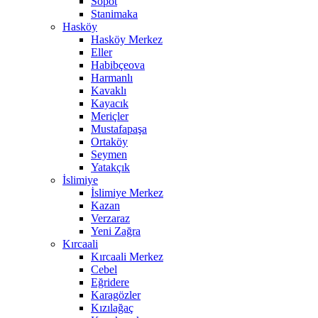
Sopot
Stanimaka
Hasköy
Hasköy Merkez
Eller
Habibçeova
Harmanlı
Kavaklı
Kayacık
Meriçler
Mustafapaşa
Ortaköy
Seymen
Yatakçık
İslimiye
İslimiye Merkez
Kazan
Verzaraz
Yeni Zağra
Kırcaali
Kırcaali Merkez
Cebel
Eğridere
Karagözler
Kızılağaç