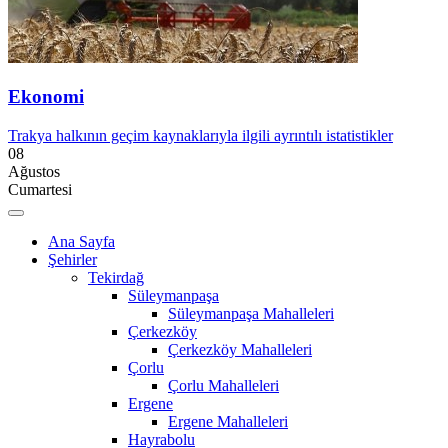
Ekonomi
Trakya halkının geçim kaynaklarıyla ilgili ayrıntılı istatistikler
08
Ağustos
Cumartesi
Ana Sayfa
Şehirler
Tekirdağ
Süleymanpaşa
Süleymanpaşa Mahalleleri
Çerkezköy
Çerkezköy Mahalleleri
Çorlu
Çorlu Mahalleleri
Ergene
Ergene Mahalleleri
Hayrabolu