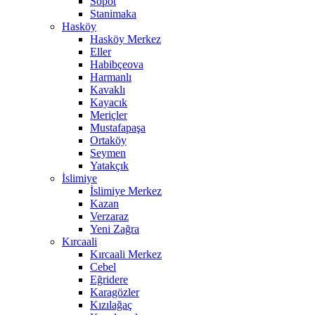
Sopot
Stanimaka
Hasköy
Hasköy Merkez
Eller
Habibçeova
Harmanlı
Kavaklı
Kayacık
Meriçler
Mustafapaşa
Ortaköy
Seymen
Yatakçık
İslimiye
İslimiye Merkez
Kazan
Verzaraz
Yeni Zağra
Kırcaali
Kırcaali Merkez
Cebel
Eğridere
Karagözler
Kızılağaç