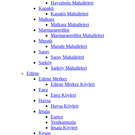
Hayrabolu Mahalleleri
Kapaklı
Kapaklı Mahalleleri
Malkara
Malkara Mahalleleri
Marmaraereğlisi
Marmaraereğlisi Mahalleleri
Muratlı
Muratlı Mahalleleri
Saray
Saray Mahalleleri
Şarköy
Şarköy Mahalleleri
Edirne
Edirne Merkez
Edirne Merkez Köyleri
Enez
Enez Köyleri
Havsa
Havsa Köyleri
İpsala
Esetçe
Yenikarpuzlu
İpsala Köyleri
Keşan