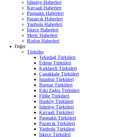
İslimiye Haberleri
Kırcaali Haberleri
Paşmaklı Haberleri
Pazarcık Haberleri
Yanbolu Haberleri
İskeçe Haberleri
Meriç Haberleri
Rodop Haberleri
Diğer
Türküler
Tekirdağ Türküleri
Edirne Türküleri
Kırklareli Türküleri
Çanakkale Türküleri
İstanbul Türküleri
Burgaz Türküleri
Eski Zağra Türküleri
Filibe Türküleri
Hasköy Türküleri
İslimiye Türküleri
Kırcaali Türküleri
Paşmaklı Türküleri
Pazarcık Türküleri
Yanbolu Türküleri
İskeçe Türküleri