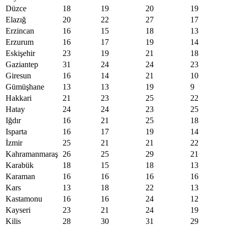
Düzce
18
19
20
19
Elazığ
20
22
27
17
Erzincan
16
15
18
13
Erzurum
16
17
19
14
Eskişehir
23
19
21
18
Gaziantep
31
24
24
23
Giresun
16
14
21
10
Gümüşhane
13
13
19
9
Hakkari
21
23
25
22
Hatay
24
24
23
25
Iğdır
16
21
25
18
Isparta
16
17
19
14
İzmir
25
21
21
22
Kahramanmaraş
26
25
29
21
Karabük
18
15
18
13
Karaman
16
16
16
16
Kars
13
18
22
13
Kastamonu
16
16
24
12
Kayseri
23
21
24
19
Kilis
28
30
31
29