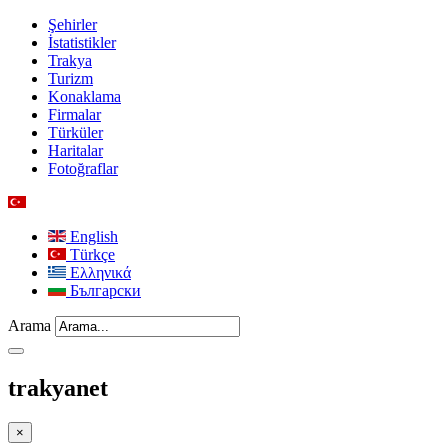
Şehirler
İstatistikler
Trakya
Turizm
Konaklama
Firmalar
Türküler
Haritalar
Fotoğraflar
English
Türkçe
Ελληνικά
Български
Arama
trakyanet
×