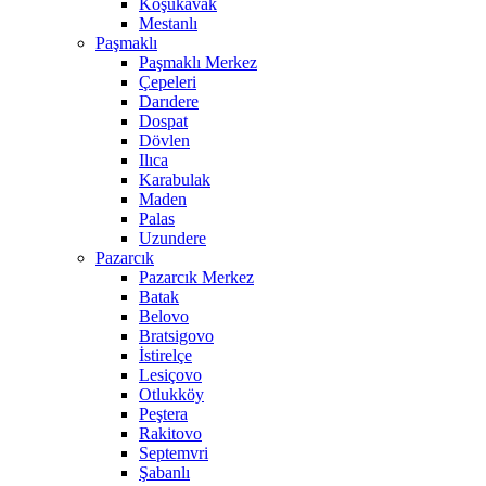
Koşukavak
Mestanlı
Paşmaklı
Paşmaklı Merkez
Çepeleri
Darıdere
Dospat
Dövlen
Ilıca
Karabulak
Maden
Palas
Uzundere
Pazarcık
Pazarcık Merkez
Batak
Belovo
Bratsigovo
İstirelçe
Lesiçovo
Otlukköy
Peştera
Rakitovo
Septemvri
Şabanlı