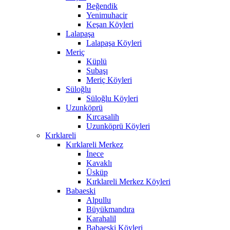
Beğendik
Yenimuhacir
Keşan Köyleri
Lalapaşa
Lalapaşa Köyleri
Meriç
Küplü
Subaşı
Meriç Köyleri
Süloğlu
Süloğlu Köyleri
Uzunköprü
Kırcasalih
Uzunköprü Köyleri
Kırklareli
Kırklareli Merkez
İnece
Kavaklı
Üsküp
Kırklareli Merkez Köyleri
Babaeski
Alpullu
Büyükmandıra
Karahalil
Babaeski Köyleri