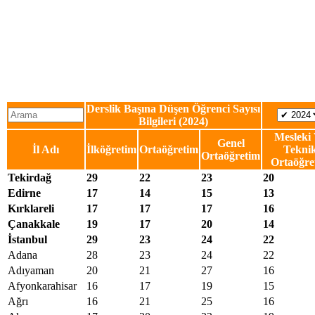
Derslik Başına Düşen Öğrenci Sayısı
Bilgileri (2024)
Mesleki
Genel
İl Adı
İlköğretim
Ortaöğretim
Tekni
Ortaöğretim
Ortaöğre
Tekirdağ
29
22
23
20
Edirne
17
14
15
13
Kırklareli
17
17
17
16
Çanakkale
19
17
20
14
İstanbul
29
23
24
22
Adana
28
23
24
22
Adıyaman
20
21
27
16
Afyonkarahisar
16
17
19
15
Ağrı
16
21
25
16