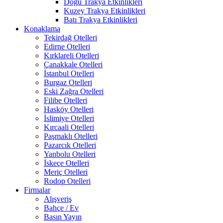
Doğu Trakya Etkinlikleri
Kuzey Trakya Etkinlikleri
Batı Trakya Etkinlikleri
Konaklama
Tekirdağ Otelleri
Edirne Otelleri
Kırklareli Otelleri
Çanakkale Otelleri
İstanbul Otelleri
Burgaz Otelleri
Eski Zağra Otelleri
Filibe Otelleri
Hasköy Otelleri
İslimiye Otelleri
Kırcaali Otelleri
Paşmaklı Otelleri
Pazarcık Otelleri
Yanbolu Otelleri
İskeçe Otelleri
Meriç Otelleri
Rodop Otelleri
Firmalar
Alışveriş
Bahçe / Ev
Basın Yayın