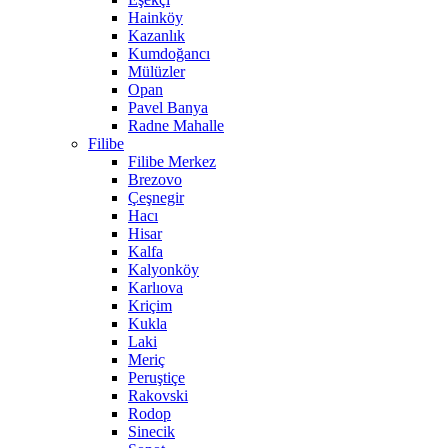
Hainköy
Kazanlık
Kumdoğancı
Mülüzler
Opan
Pavel Banya
Radne Mahalle
Filibe
Filibe Merkez
Brezovo
Çeşnegir
Hacı
Hisar
Kalfa
Kalyonköy
Karlıova
Kriçim
Kukla
Laki
Meriç
Peruştiçe
Rakovski
Rodop
Sinecik