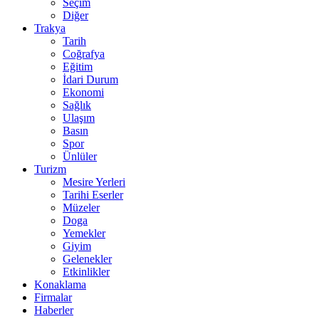
Seçim
Diğer
Trakya
Tarih
Coğrafya
Eğitim
İdari Durum
Ekonomi
Sağlık
Ulaşım
Basın
Spor
Ünlüler
Turizm
Mesire Yerleri
Tarihi Eserler
Müzeler
Doga
Yemekler
Giyim
Gelenekler
Etkinlikler
Konaklama
Firmalar
Haberler