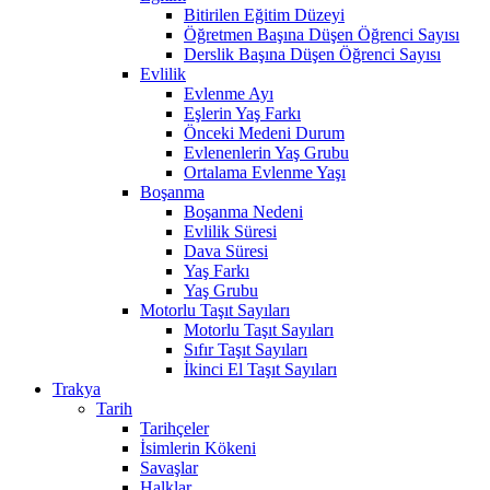
Bitirilen Eğitim Düzeyi
Öğretmen Başına Düşen Öğrenci Sayısı
Derslik Başına Düşen Öğrenci Sayısı
Evlilik
Evlenme Ayı
Eşlerin Yaş Farkı
Önceki Medeni Durum
Evlenenlerin Yaş Grubu
Ortalama Evlenme Yaşı
Boşanma
Boşanma Nedeni
Evlilik Süresi
Dava Süresi
Yaş Farkı
Yaş Grubu
Motorlu Taşıt Sayıları
Motorlu Taşıt Sayıları
Sıfır Taşıt Sayıları
İkinci El Taşıt Sayıları
Trakya
Tarih
Tarihçeler
İsimlerin Kökeni
Savaşlar
Halklar