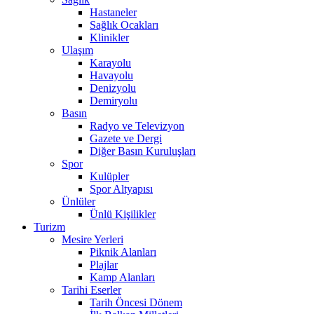
Hastaneler
Sağlık Ocakları
Klinikler
Ulaşım
Karayolu
Havayolu
Denizyolu
Demiryolu
Basın
Radyo ve Televizyon
Gazete ve Dergi
Diğer Basın Kuruluşları
Spor
Kulüpler
Spor Altyapısı
Ünlüler
Ünlü Kişilikler
Turizm
Mesire Yerleri
Piknik Alanları
Plajlar
Kamp Alanları
Tarihi Eserler
Tarih Öncesi Dönem