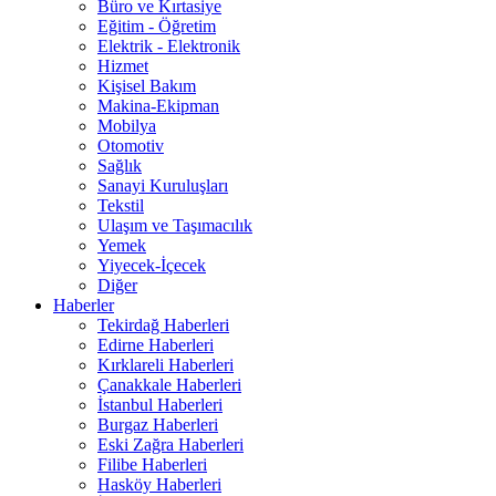
Büro ve Kırtasiye
Eğitim - Öğretim
Elektrik - Elektronik
Hizmet
Kişisel Bakım
Makina-Ekipman
Mobilya
Otomotiv
Sağlık
Sanayi Kuruluşları
Tekstil
Ulaşım ve Taşımacılık
Yemek
Yiyecek-İçecek
Diğer
Haberler
Tekirdağ Haberleri
Edirne Haberleri
Kırklareli Haberleri
Çanakkale Haberleri
İstanbul Haberleri
Burgaz Haberleri
Eski Zağra Haberleri
Filibe Haberleri
Hasköy Haberleri