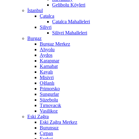
Gelibolu Köyleri
İstanbul
Çatalca
Çatalca Mahalleleri
Silivri
Silivri Mahalleleri
Burgaz
Burgaz Merkez
Ahyolu
Aydos
Karapınar
Karnabat
Kayalı
Misivri
Oğlanlı
Primorsko
Sungurlar
Süzebolu
Tırnovacık
Vasilikoz
Eski Zağra
Eski Zağra Merkez
Burunsuz
Çırpan
Eşekçi