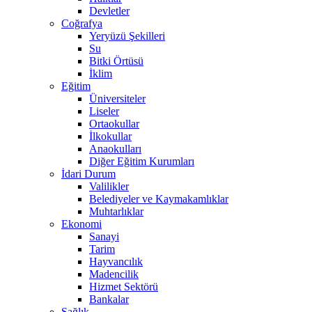
Devletler
Coğrafya
Yeryüzü Şekilleri
Su
Bitki Örtüsü
İklim
Eğitim
Üniversiteler
Liseler
Ortaokullar
İlkokullar
Anaokulları
Diğer Eğitim Kurumları
İdari Durum
Valilikler
Belediyeler ve Kaymakamlıklar
Muhtarlıklar
Ekonomi
Sanayi
Tarim
Hayvancılık
Madencilik
Hizmet Sektörü
Bankalar
Sağlık