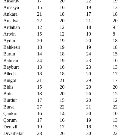
Aksaray
17
20
22
19
Amasya
15
16
19
13
Ankara
21
18
17
18
Antalya
22
20
21
20
Ardahan
12
12
18
9
Artvin
15
12
19
8
Aydın
20
19
20
18
Balıkesir
18
19
19
18
Bartın
14
18
24
15
Batman
24
19
23
16
Bayburt
13
16
23
13
Bilecik
18
18
20
17
Bingöl
21
21
29
17
Bitlis
15
20
20
20
Bolu
18
20
26
15
Burdur
17
15
20
12
Bursa
27
22
21
22
Çankırı
16
14
20
10
Çorum
17
16
19
13
Denizli
19
17
18
15
Diyarbakır
28
26
30
22