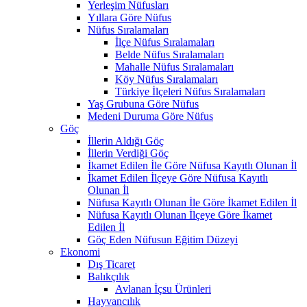
Yerleşim Nüfusları
Yıllara Göre Nüfus
Nüfus Sıralamaları
İlçe Nüfus Sıralamaları
Belde Nüfus Sıralamaları
Mahalle Nüfus Sıralamaları
Köy Nüfus Sıralamaları
Türkiye İlçeleri Nüfus Sıralamaları
Yaş Grubuna Göre Nüfus
Medeni Duruma Göre Nüfus
Göç
İllerin Aldığı Göç
İllerin Verdiği Göç
İkamet Edilen İle Göre Nüfusa Kayıtlı Olunan İl
İkamet Edilen İlçeye Göre Nüfusa Kayıtlı
Olunan İl
Nüfusa Kayıtlı Olunan İle Göre İkamet Edilen İl
Nüfusa Kayıtlı Olunan İlçeye Göre İkamet
Edilen İl
Göç Eden Nüfusun Eğitim Düzeyi
Ekonomi
Dış Ticaret
Balıkçılık
Avlanan İçsu Ürünleri
Hayvancılık