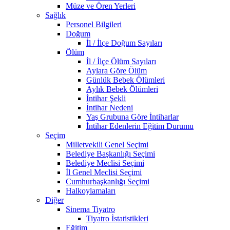
Müze ve Ören Yerleri
Sağlık
Personel Bilgileri
Doğum
İl / İlçe Doğum Sayıları
Ölüm
İl / İlçe Ölüm Sayıları
Aylara Göre Ölüm
Günlük Bebek Ölümleri
Aylık Bebek Ölümleri
İntihar Şekli
İntihar Nedeni
Yaş Grubuna Göre İntiharlar
İntihar Edenlerin Eğitim Durumu
Seçim
Milletvekili Genel Seçimi
Belediye Başkanlığı Seçimi
Belediye Meclisi Seçimi
İl Genel Meclisi Seçimi
Cumhurbaşkanlığı Seçimi
Halkoylamaları
Diğer
Sinema Tiyatro
Tiyatro İstatistikleri
Eğitim