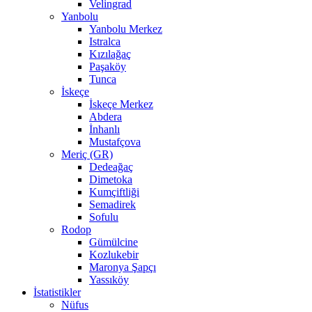
Velingrad
Yanbolu
Yanbolu Merkez
Istralca
Kızılağaç
Paşaköy
Tunca
İskeçe
İskeçe Merkez
Abdera
İnhanlı
Mustafçova
Meriç (GR)
Dedeağaç
Dimetoka
Kumçiftliği
Semadirek
Sofulu
Rodop
Gümülcine
Kozlukebir
Maronya Şapçı
Yassıköy
İstatistikler
Nüfus