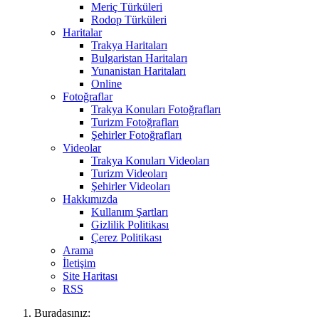
Meriç Türküleri
Rodop Türküleri
Haritalar
Trakya Haritaları
Bulgaristan Haritaları
Yunanistan Haritaları
Online
Fotoğraflar
Trakya Konuları Fotoğrafları
Turizm Fotoğrafları
Şehirler Fotoğrafları
Videolar
Trakya Konuları Videoları
Turizm Videoları
Şehirler Videoları
Hakkımızda
Kullanım Şartları
Gizlilik Politikası
Çerez Politikası
Arama
İletişim
Site Haritası
RSS
Buradasınız: