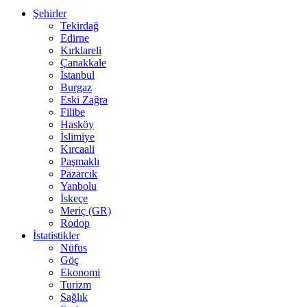
Şehirler
Tekirdağ
Edirne
Kırklareli
Çanakkale
İstanbul
Burgaz
Eski Zağra
Filibe
Hasköy
İslimiye
Kırcaali
Paşmaklı
Pazarcık
Yanbolu
İskeçe
Meriç (GR)
Rodop
İstatistikler
Nüfus
Göç
Ekonomi
Turizm
Sağlık