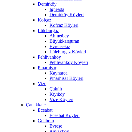
Demirköy
İğneada
Demirköy Köyleri
Kofçaz
Kofçaz Köyleri
Lüleburgaz
Ahmetbey
Büyükkarıştıran
Evrensekiz
Lüleburgaz Köyleri
Pehlivanköy
Pehlivanköy Köyleri
Pınarhisar
Kaynarca
Pınarhisar Köyleri
Vize
Çakıllı
Kıyıköy
Vize Köyleri
Çanakkale
Eceabat
Eceabat Köyleri
Gelibolu
Evreşe
Kavakköy