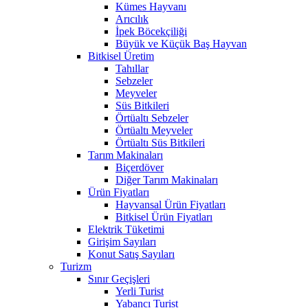
Kümes Hayvanı
Arıcılık
İpek Böcekçiliği
Büyük ve Küçük Baş Hayvan
Bitkisel Üretim
Tahıllar
Sebzeler
Meyveler
Süs Bitkileri
Örtüaltı Sebzeler
Örtüaltı Meyveler
Örtüaltı Süs Bitkileri
Tarım Makinaları
Biçerdöver
Diğer Tarım Makinaları
Ürün Fiyatları
Hayvansal Ürün Fiyatları
Bitkisel Ürün Fiyatları
Elektrik Tüketimi
Girişim Sayıları
Konut Satış Sayıları
Turizm
Sınır Geçişleri
Yerli Turist
Yabancı Turist