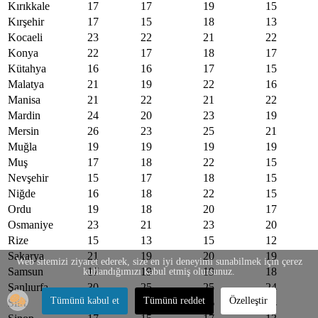
Kırıkkale
17
17
19
15
Kırşehir
17
15
18
13
Kocaeli
23
22
21
22
Konya
22
17
18
17
Kütahya
16
16
17
15
Malatya
21
19
22
16
Manisa
21
22
21
22
Mardin
24
20
23
19
Mersin
26
23
25
21
Muğla
19
19
19
19
Muş
17
18
22
15
Nevşehir
15
17
18
15
Niğde
16
18
22
15
Ordu
19
18
20
17
Osmaniye
23
21
23
20
Rize
15
13
15
12
Sakarya
21
19
20
19
Web sitemizi ziyaret ederek, size en iyi deneyimi sunabilmek için çerez
Samsun
17
19
19
18
kullandığımızı kabul etmiş olursunuz.
Şanlıurfa
30
25
25
24
Tümünü kabul et
Tümünü reddet
Özelleştir
Siirt
20
18
26
14