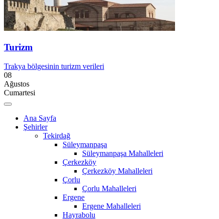
Turizm
Trakya bölgesinin turizm verileri
08
Ağustos
Cumartesi
Ana Sayfa
Şehirler
Tekirdağ
Süleymanpaşa
Süleymanpaşa Mahalleleri
Çerkezköy
Çerkezköy Mahalleleri
Çorlu
Çorlu Mahalleleri
Ergene
Ergene Mahalleleri
Hayrabolu