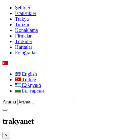
Şehirler
İstatistikler
Trakya
Turizm
Konaklama
Firmalar
Türküler
Haritalar
Fotoğraflar
English
Türkçe
Ελληνικά
Български
Arama
trakyanet
×