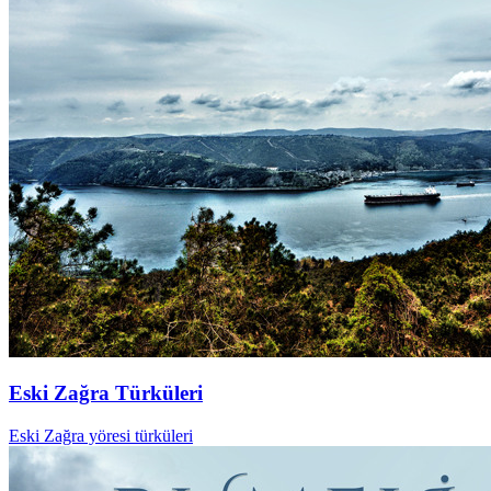
Eski Zağra Türküleri
Eski Zağra yöresi türküleri