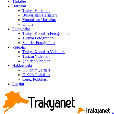
Türküler
Haritalar
Trakya Haritaları
Bulgaristan Haritaları
Yunanistan Haritaları
Online
Fotoğraflar
Trakya Konuları Fotoğrafları
Turizm Fotoğrafları
Şehirler Fotoğrafları
Videolar
Trakya Konuları Videoları
Turizm Videoları
Şehirler Videoları
Hakkımızda
Kullanım Şartları
Gizlilik Politikası
Çerez Politikası
İletişim
t