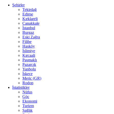
Şehirler
Tekirdağ
Edirne
Kırklareli
Çanakkale
İstanbul
Burgaz
Eski Zağra
Filibe
Hasköy
İslimiye
Kırcaali
Paşmaklı
Pazarcık
Yanbolu
İskeçe
Meriç (GR)
Rodop
İstatistikler
Nüfus
Göç
Ekonomi
Turizm
Sağlık