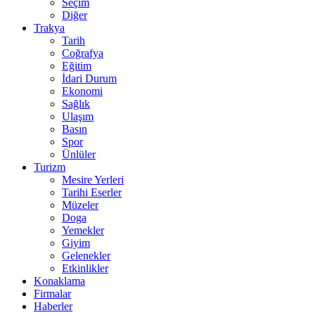
Seçim
Diğer
Trakya
Tarih
Coğrafya
Eğitim
İdari Durum
Ekonomi
Sağlık
Ulaşım
Basın
Spor
Ünlüler
Turizm
Mesire Yerleri
Tarihi Eserler
Müzeler
Doga
Yemekler
Giyim
Gelenekler
Etkinlikler
Konaklama
Firmalar
Haberler