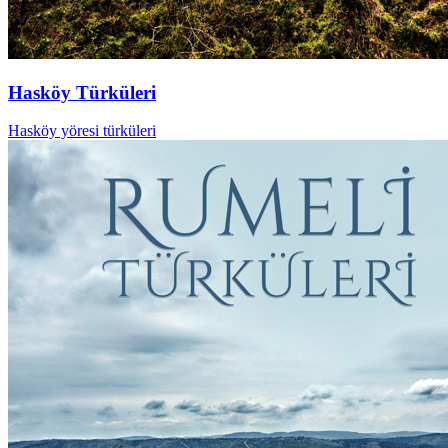
Hasköy Türküleri
Hasköy yöresi türküleri