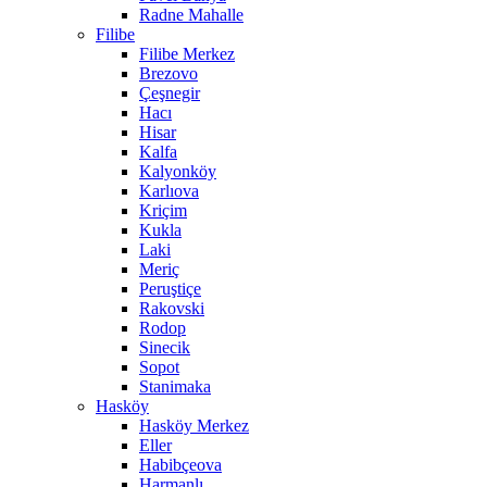
Radne Mahalle
Filibe
Filibe Merkez
Brezovo
Çeşnegir
Hacı
Hisar
Kalfa
Kalyonköy
Karlıova
Kriçim
Kukla
Laki
Meriç
Peruştiçe
Rakovski
Rodop
Sinecik
Sopot
Stanimaka
Hasköy
Hasköy Merkez
Eller
Habibçeova
Harmanlı