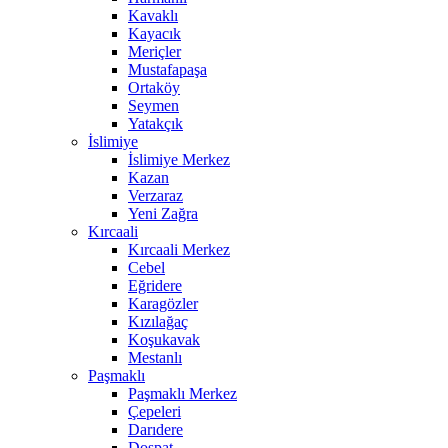
Kavaklı
Kayacık
Meriçler
Mustafapaşa
Ortaköy
Seymen
Yatakçık
İslimiye
İslimiye Merkez
Kazan
Verzaraz
Yeni Zağra
Kırcaali
Kırcaali Merkez
Cebel
Eğridere
Karagözler
Kızılağaç
Koşukavak
Mestanlı
Paşmaklı
Paşmaklı Merkez
Çepeleri
Darıdere
Dospat