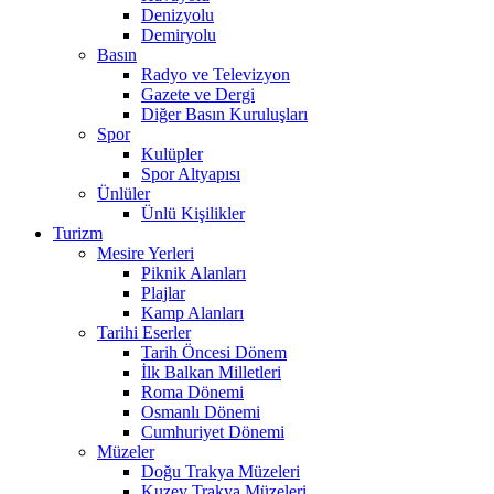
Denizyolu
Demiryolu
Basın
Radyo ve Televizyon
Gazete ve Dergi
Diğer Basın Kuruluşları
Spor
Kulüpler
Spor Altyapısı
Ünlüler
Ünlü Kişilikler
Turizm
Mesire Yerleri
Piknik Alanları
Plajlar
Kamp Alanları
Tarihi Eserler
Tarih Öncesi Dönem
İlk Balkan Milletleri
Roma Dönemi
Osmanlı Dönemi
Cumhuriyet Dönemi
Müzeler
Doğu Trakya Müzeleri
Kuzey Trakya Müzeleri