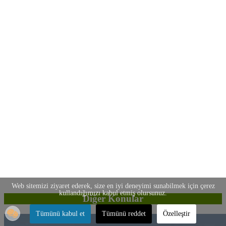
Web sitemizi ziyaret ederek, size en iyi deneyimi sunabilmek için çerez
kullandığımızı kabul etmiş olursunuz.
Diğer Konular
Tümünü kabul et
Tümünü reddet
Özelleştir