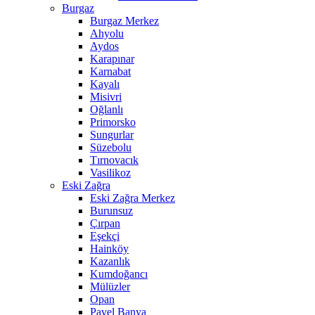
Burgaz
Burgaz Merkez
Ahyolu
Aydos
Karapınar
Karnabat
Kayalı
Misivri
Oğlanlı
Primorsko
Sungurlar
Süzebolu
Tırnovacık
Vasilikoz
Eski Zağra
Eski Zağra Merkez
Burunsuz
Çırpan
Eşekçi
Hainköy
Kazanlık
Kumdoğancı
Mülüzler
Opan
Pavel Banya