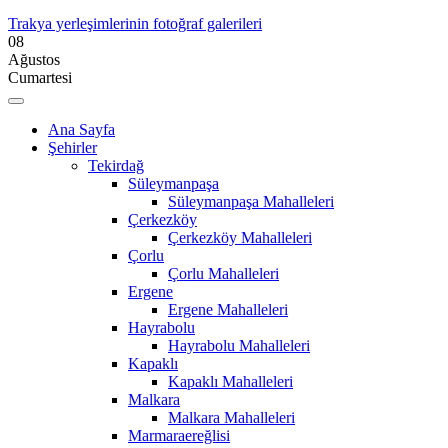
Trakya yerleşimlerinin fotoğraf galerileri
08
Ağustos
Cumartesi
Ana Sayfa
Şehirler
Tekirdağ
Süleymanpaşa
Süleymanpaşa Mahalleleri
Çerkezköy
Çerkezköy Mahalleleri
Çorlu
Çorlu Mahalleleri
Ergene
Ergene Mahalleleri
Hayrabolu
Hayrabolu Mahalleleri
Kapaklı
Kapaklı Mahalleleri
Malkara
Malkara Mahalleleri
Marmaraereğlisi