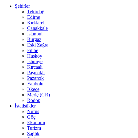
Şehirler
Tekirdağ
Edirne
Kırklareli
Çanakkale
İstanbul
Burgaz
Eski Zağra
Filibe
Hasköy
İslimiye
Kırcaali
Paşmaklı
Pazarcık
Yanbolu
İskeçe
Meriç (GR)
Rodop
İstatistikler
Nüfus
Göç
Ekonomi
Turizm
Sağlık