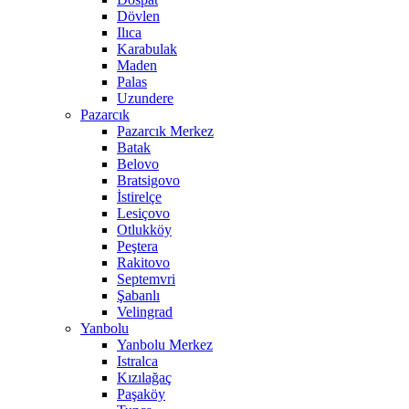
Dövlen
Ilıca
Karabulak
Maden
Palas
Uzundere
Pazarcık
Pazarcık Merkez
Batak
Belovo
Bratsigovo
İstirelçe
Lesiçovo
Otlukköy
Peştera
Rakitovo
Septemvri
Şabanlı
Velingrad
Yanbolu
Yanbolu Merkez
Istralca
Kızılağaç
Paşaköy