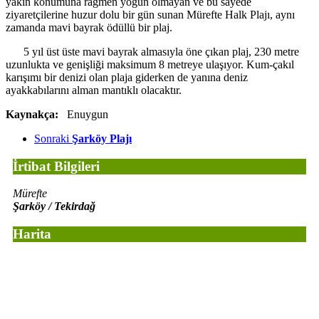
yakın konumuna rağmen yoğun olmayan ve bu sayede
ziyaretçilerine huzur dolu bir gün sunan Mürefte Halk Plajı, aynı
zamanda mavi bayrak ödüllü bir plaj.
5 yıl üst üste mavi bayrak almasıyla öne çıkan plaj, 230 metre
uzunlukta ve genişliği maksimum 8 metreye ulaşıyor. Kum-çakıl
karışımı bir denizi olan plaja giderken de yanına deniz
ayakkabılarını alman mantıklı olacaktır.
Kaynakça:
Enuygun
Sonraki
Şarköy Plajı
İrtibat Bilgileri
Mürefte
Şarköy / Tekirdağ
Harita