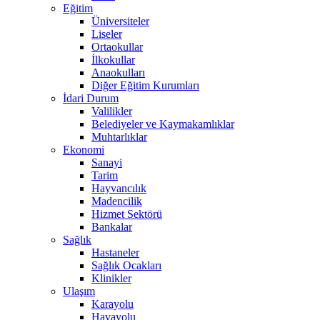
Eğitim
Üniversiteler
Liseler
Ortaokullar
İlkokullar
Anaokulları
Diğer Eğitim Kurumları
İdari Durum
Valilikler
Belediyeler ve Kaymakamlıklar
Muhtarlıklar
Ekonomi
Sanayi
Tarim
Hayvancılık
Madencilik
Hizmet Sektörü
Bankalar
Sağlık
Hastaneler
Sağlık Ocakları
Klinikler
Ulaşım
Karayolu
Havayolu