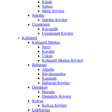
Küplü
Subaşı
Meriç Köyleri
Süloğlu
Süloğlu Köyleri
Uzunköprü
Kırcasalih
Uzunköprü Köyleri
Kırklareli
Kırklareli Merkez
İnece
Kavaklı
Üsküp
Kırklareli Merkez Köyleri
Babaeski
Alpullu
Büyükmandıra
Karahalil
Babaeski Köyleri
Demirköy
İğneada
Demirköy Köyleri
Kofçaz
Kofçaz Köyleri
Lüleburgaz