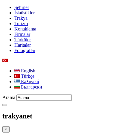
Şehirler
İstatistikler
Trakya
Turizm
Konaklama
Firmalar
Türküler
Haritalar
Fotoğraflar
English
Türkçe
Ελληνικά
Български
Arama
trakyanet
×