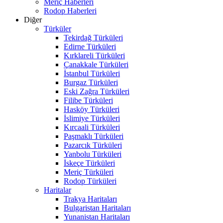
Meriç Haberleri
Rodop Haberleri
Diğer
Türküler
Tekirdağ Türküleri
Edirne Türküleri
Kırklareli Türküleri
Çanakkale Türküleri
İstanbul Türküleri
Burgaz Türküleri
Eski Zağra Türküleri
Filibe Türküleri
Hasköy Türküleri
İslimiye Türküleri
Kırcaali Türküleri
Paşmaklı Türküleri
Pazarcık Türküleri
Yanbolu Türküleri
İskeçe Türküleri
Meriç Türküleri
Rodop Türküleri
Haritalar
Trakya Haritaları
Bulgaristan Haritaları
Yunanistan Haritaları