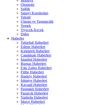
Mobilya
Otomotiv
Sağlık
Sanayi Kuruluşları
Tekstil
Ulaşım ve Taşımacılık
Yemek
Yiyecek-İçecek
Diğer
Haberler
Tekirdağ Haberleri
Edirne Haberleri
Kırklareli Haberleri
Çanakkale Haberleri
İstanbul Haberleri
Burgaz Haberleri
Eski Zağra Haberleri
Filibe Haberleri
Hasköy Haberleri
İslimiye Haberleri
Kırcaali Haberleri
Paşmaklı Haberleri
Pazarcık Haberleri
Yanbolu Haberleri
İskeçe Haberleri