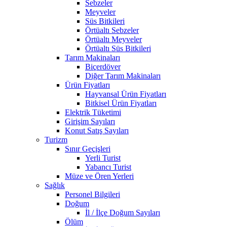
Sebzeler
Meyveler
Süs Bitkileri
Örtüaltı Sebzeler
Örtüaltı Meyveler
Örtüaltı Süs Bitkileri
Tarım Makinaları
Biçerdöver
Diğer Tarım Makinaları
Ürün Fiyatları
Hayvansal Ürün Fiyatları
Bitkisel Ürün Fiyatları
Elektrik Tüketimi
Girişim Sayıları
Konut Satış Sayıları
Turizm
Sınır Geçişleri
Yerli Turist
Yabancı Turist
Müze ve Ören Yerleri
Sağlık
Personel Bilgileri
Doğum
İl / İlçe Doğum Sayıları
Ölüm