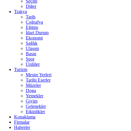
Seçim
Diğer
Trakya
Tarih
Coğrafya
Eğitim
İdari Durum
Ekonomi
Sağlık
Ulaşım
Basın
Spor
Ünlüler
Turizm
Mesire Yerleri
Tarihi Eserler
Müzeler
Doga
Yemekler
Giyim
Gelenekler
Etkinlikler
Konaklama
Firmalar
Haberler