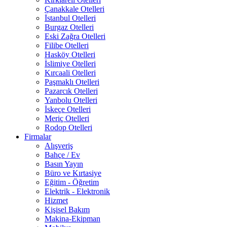
Çanakkale Otelleri
İstanbul Otelleri
Burgaz Otelleri
Eski Zağra Otelleri
Filibe Otelleri
Hasköy Otelleri
İslimiye Otelleri
Kırcaali Otelleri
Paşmaklı Otelleri
Pazarcık Otelleri
Yanbolu Otelleri
İskeçe Otelleri
Meriç Otelleri
Rodop Otelleri
Firmalar
Alışveriş
Bahçe / Ev
Basın Yayın
Büro ve Kırtasiye
Eğitim - Öğretim
Elektrik - Elektronik
Hizmet
Kişisel Bakım
Makina-Ekipman