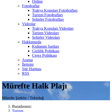
Online
Fotoğraflar
Trakya Konuları Fotoğrafları
Turizm Fotoğrafları
Şehirler Fotoğrafları
Videolar
Trakya Konuları Videoları
Turizm Videoları
Şehirler Videoları
Hakkımızda
Kullanım Şartları
Gizlilik Politikası
Çerez Politikası
Arama
İletişim
Site Haritası
RSS
Mürefte Halk Plajı
Mürefte Şarköy / Tekirdağ
Buradasınız:
Turizm