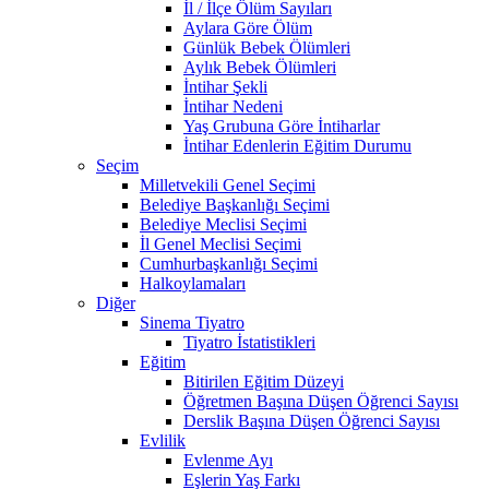
İl / İlçe Ölüm Sayıları
Aylara Göre Ölüm
Günlük Bebek Ölümleri
Aylık Bebek Ölümleri
İntihar Şekli
İntihar Nedeni
Yaş Grubuna Göre İntiharlar
İntihar Edenlerin Eğitim Durumu
Seçim
Milletvekili Genel Seçimi
Belediye Başkanlığı Seçimi
Belediye Meclisi Seçimi
İl Genel Meclisi Seçimi
Cumhurbaşkanlığı Seçimi
Halkoylamaları
Diğer
Sinema Tiyatro
Tiyatro İstatistikleri
Eğitim
Bitirilen Eğitim Düzeyi
Öğretmen Başına Düşen Öğrenci Sayısı
Derslik Başına Düşen Öğrenci Sayısı
Evlilik
Evlenme Ayı
Eşlerin Yaş Farkı