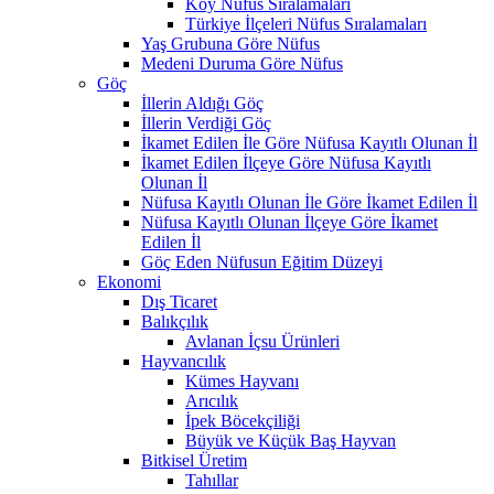
Köy Nüfus Sıralamaları
Türkiye İlçeleri Nüfus Sıralamaları
Yaş Grubuna Göre Nüfus
Medeni Duruma Göre Nüfus
Göç
İllerin Aldığı Göç
İllerin Verdiği Göç
İkamet Edilen İle Göre Nüfusa Kayıtlı Olunan İl
İkamet Edilen İlçeye Göre Nüfusa Kayıtlı
Olunan İl
Nüfusa Kayıtlı Olunan İle Göre İkamet Edilen İl
Nüfusa Kayıtlı Olunan İlçeye Göre İkamet
Edilen İl
Göç Eden Nüfusun Eğitim Düzeyi
Ekonomi
Dış Ticaret
Balıkçılık
Avlanan İçsu Ürünleri
Hayvancılık
Kümes Hayvanı
Arıcılık
İpek Böcekçiliği
Büyük ve Küçük Baş Hayvan
Bitkisel Üretim
Tahıllar