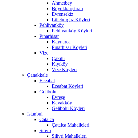
Ahmetbey
Büyükkarıştıran
Evrensekiz
Lüleburgaz Köyleri
Pehlivanköy
Pehlivanköy Köyleri
Pınarhisar
Kaynarca
Pınarhisar Köyleri
Vize
Çakıllı
Kıyıköy
Vize Köyleri
Çanakkale
Eceabat
Eceabat Köyleri
Gelibolu
Evreşe
Kavakköy
Gelibolu Köyleri
İstanbul
Çatalca
Çatalca Mahalleleri
Silivri
Silivri Mahalleleri