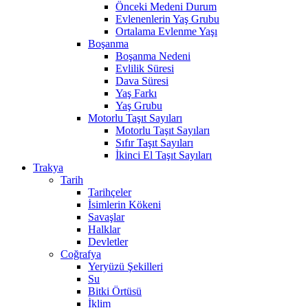
Önceki Medeni Durum
Evlenenlerin Yaş Grubu
Ortalama Evlenme Yaşı
Boşanma
Boşanma Nedeni
Evlilik Süresi
Dava Süresi
Yaş Farkı
Yaş Grubu
Motorlu Taşıt Sayıları
Motorlu Taşıt Sayıları
Sıfır Taşıt Sayıları
İkinci El Taşıt Sayıları
Trakya
Tarih
Tarihçeler
İsimlerin Kökeni
Savaşlar
Halklar
Devletler
Coğrafya
Yeryüzü Şekilleri
Su
Bitki Örtüsü
İklim