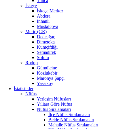
Tunca
İskeçe
İskeçe Merkez
Abdera
İnhanlı
Mustafçova
Meriç (GR)
Dedeağaç
Dimetoka
Kumçiftliği
Semadirek
Sofulu
Rodop
Gümülcine
Kozlukebir
Maronya Şapçı
Yassıköy
İstatistikler
Nüfus
Yerleşim Nüfusları
Yıllara Göre Nüfus
Nüfus Sıralamaları
İlçe Nüfus Sıralamaları
Belde Nüfus Sıralamaları
Mahalle Nüfus Sıralamaları