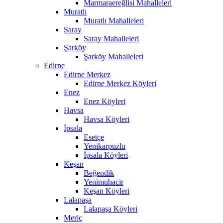
Marmaraereğlisi Mahalleleri
Muratlı
Muratlı Mahalleleri
Saray
Saray Mahalleleri
Şarköy
Şarköy Mahalleleri
Edirne
Edirne Merkez
Edirne Merkez Köyleri
Enez
Enez Köyleri
Havsa
Havsa Köyleri
İpsala
Esetçe
Yenikarpuzlu
İpsala Köyleri
Keşan
Beğendik
Yenimuhacir
Keşan Köyleri
Lalapaşa
Lalapaşa Köyleri
Meriç