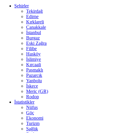
Şehirler
Tekirdağ
Edirne
Kırklareli
Çanakkale
İstanbul
Burgaz
Eski Zağra
Filibe
Hasköy
İslimiye
Kırcaali
Paşmaklı
Pazarcık
Yanbolu
İskeçe
Meriç (GR)
Rodop
İstatistikler
Nüfus
Göç
Ekonomi
Turizm
Sağlık