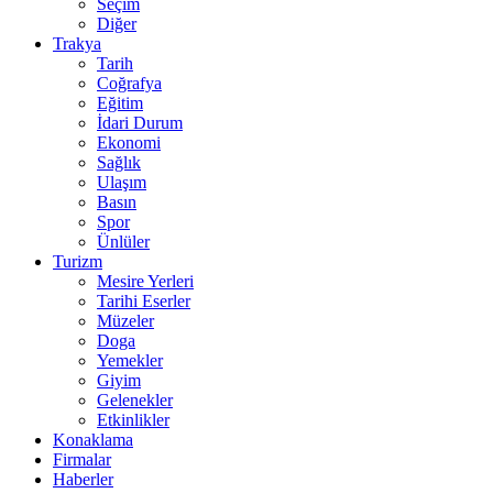
Seçim
Diğer
Trakya
Tarih
Coğrafya
Eğitim
İdari Durum
Ekonomi
Sağlık
Ulaşım
Basın
Spor
Ünlüler
Turizm
Mesire Yerleri
Tarihi Eserler
Müzeler
Doga
Yemekler
Giyim
Gelenekler
Etkinlikler
Konaklama
Firmalar
Haberler