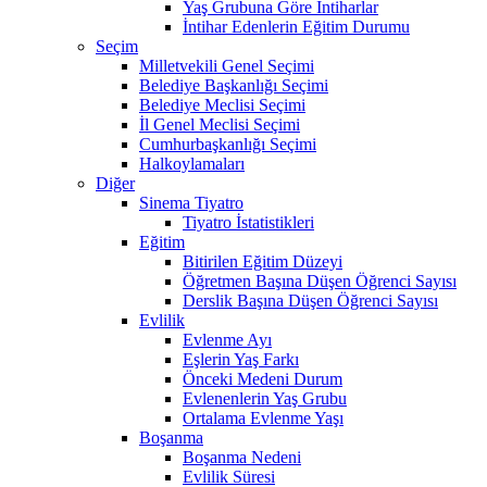
Yaş Grubuna Göre İntiharlar
İntihar Edenlerin Eğitim Durumu
Seçim
Milletvekili Genel Seçimi
Belediye Başkanlığı Seçimi
Belediye Meclisi Seçimi
İl Genel Meclisi Seçimi
Cumhurbaşkanlığı Seçimi
Halkoylamaları
Diğer
Sinema Tiyatro
Tiyatro İstatistikleri
Eğitim
Bitirilen Eğitim Düzeyi
Öğretmen Başına Düşen Öğrenci Sayısı
Derslik Başına Düşen Öğrenci Sayısı
Evlilik
Evlenme Ayı
Eşlerin Yaş Farkı
Önceki Medeni Durum
Evlenenlerin Yaş Grubu
Ortalama Evlenme Yaşı
Boşanma
Boşanma Nedeni
Evlilik Süresi