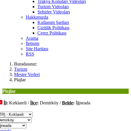
Trakya Konuları Videoları
Turizm Videoları
Şehirler Videoları
Hakkımızda
Kullanım Şartları
Gizlilik Politikası
Çerez Politikası
Arama
İletişim
Site Haritası
RSS
Buradasınız:
Turizm
Mesire Yerleri
Plajlar
Plajlar
İl
:
Kırklareli /
İlçe
:
Demirköy /
Belde
:
İğneada
eğiştir
emizle