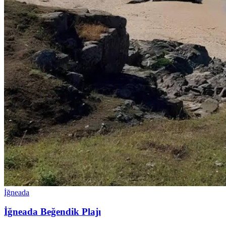
İğneada
İğneada Beğendik Plajı