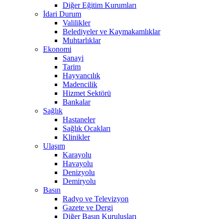
Diğer Eğitim Kurumları
İdari Durum
Valilikler
Belediyeler ve Kaymakamlıklar
Muhtarlıklar
Ekonomi
Sanayi
Tarim
Hayvancılık
Madencilik
Hizmet Sektörü
Bankalar
Sağlık
Hastaneler
Sağlık Ocakları
Klinikler
Ulaşım
Karayolu
Havayolu
Denizyolu
Demiryolu
Basın
Radyo ve Televizyon
Gazete ve Dergi
Diğer Basın Kuruluşları