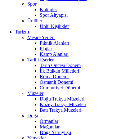
Spor
Kulüpler
Spor Altyapısı
Ünlüler
Ünlü Kişilikler
Turizm
Mesire Yerleri
Piknik Alanları
Plajlar
Kamp Alanları
Tarihi Eserler
Tarih Öncesi Dönem
İlk Balkan Milletleri
Roma Dönemi
Osmanlı Dönemi
Cumhuriyet Dönemi
Müzeler
Doğu Trakya Müzeleri
Kuzey Trakya Müzeleri
Batı Trakya Müzeleri
Doga
Ormanlar
Mağaralar
Doğa Yürüyüşü
Yemekler