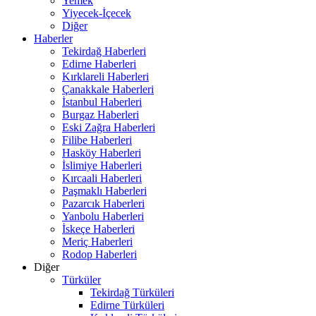
Yemek
Yiyecek-İçecek
Diğer
Haberler
Tekirdağ Haberleri
Edirne Haberleri
Kırklareli Haberleri
Çanakkale Haberleri
İstanbul Haberleri
Burgaz Haberleri
Eski Zağra Haberleri
Filibe Haberleri
Hasköy Haberleri
İslimiye Haberleri
Kırcaali Haberleri
Paşmaklı Haberleri
Pazarcık Haberleri
Yanbolu Haberleri
İskeçe Haberleri
Meriç Haberleri
Rodop Haberleri
Diğer
Türküler
Tekirdağ Türküleri
Edirne Türküleri