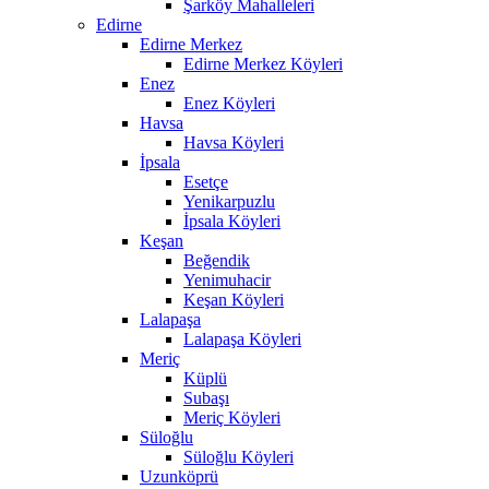
Şarköy Mahalleleri
Edirne
Edirne Merkez
Edirne Merkez Köyleri
Enez
Enez Köyleri
Havsa
Havsa Köyleri
İpsala
Esetçe
Yenikarpuzlu
İpsala Köyleri
Keşan
Beğendik
Yenimuhacir
Keşan Köyleri
Lalapaşa
Lalapaşa Köyleri
Meriç
Küplü
Subaşı
Meriç Köyleri
Süloğlu
Süloğlu Köyleri
Uzunköprü