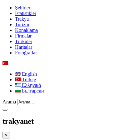
Şehirler
İstatistikler
Trakya
Turizm
Konaklama
Firmalar
Türküler
Haritalar
Fotoğraflar
English
Türkçe
Ελληνικά
Български
Arama
trakyanet
×