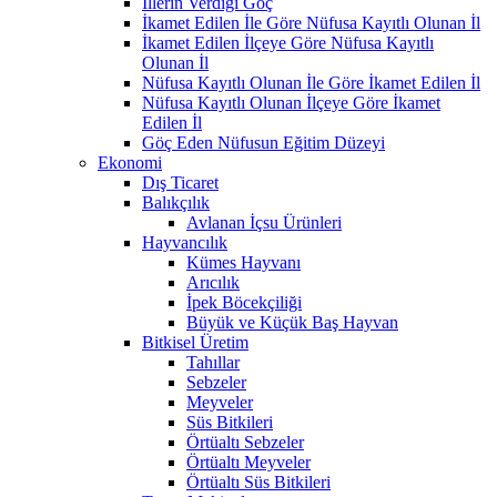
İllerin Verdiği Göç
İkamet Edilen İle Göre Nüfusa Kayıtlı Olunan İl
İkamet Edilen İlçeye Göre Nüfusa Kayıtlı
Olunan İl
Nüfusa Kayıtlı Olunan İle Göre İkamet Edilen İl
Nüfusa Kayıtlı Olunan İlçeye Göre İkamet
Edilen İl
Göç Eden Nüfusun Eğitim Düzeyi
Ekonomi
Dış Ticaret
Balıkçılık
Avlanan İçsu Ürünleri
Hayvancılık
Kümes Hayvanı
Arıcılık
İpek Böcekçiliği
Büyük ve Küçük Baş Hayvan
Bitkisel Üretim
Tahıllar
Sebzeler
Meyveler
Süs Bitkileri
Örtüaltı Sebzeler
Örtüaltı Meyveler
Örtüaltı Süs Bitkileri