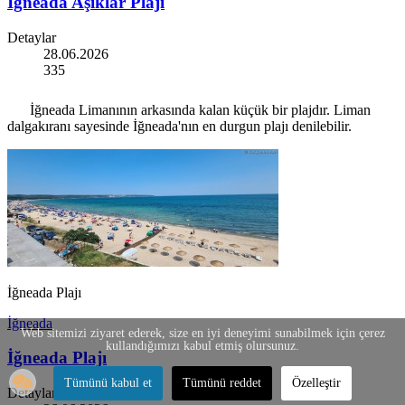
İğneada Aşıklar Plajı
Detaylar
28.06.2026
335
İğneada Limanının arkasında kalan küçük bir plajdır. Liman
dalgakıranı sayesinde İğneada'nın en durgun plajı denilebilir.
İğneada Plajı
İğneada
Web sitemizi ziyaret ederek, size en iyi deneyimi sunabilmek için çerez
kullandığımızı kabul etmiş olursunuz.
İğneada Plajı
Tümünü kabul et
Tümünü reddet
Özelleştir
Detaylar