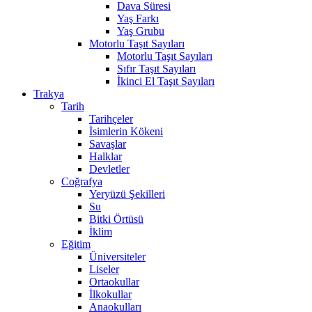
Dava Süresi
Yaş Farkı
Yaş Grubu
Motorlu Taşıt Sayıları
Motorlu Taşıt Sayıları
Sıfır Taşıt Sayıları
İkinci El Taşıt Sayıları
Trakya
Tarih
Tarihçeler
İsimlerin Kökeni
Savaşlar
Halklar
Devletler
Coğrafya
Yeryüzü Şekilleri
Su
Bitki Örtüsü
İklim
Eğitim
Üniversiteler
Liseler
Ortaokullar
İlkokullar
Anaokulları