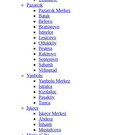
Pazarcık
Pazarcık Merkez
Batak
Belovo
Bratsigovo
İstirelçe
Lesiçovo
Otlukköy
Peştera
Rakitovo
Septemvri
Şabanlı
Velingrad
Yanbolu
Yanbolu Merkez
Istralca
Kızılağaç
Paşaköy
Tunca
İskeçe
İskeçe Merkez
Abdera
İnhanlı
Mustafçova