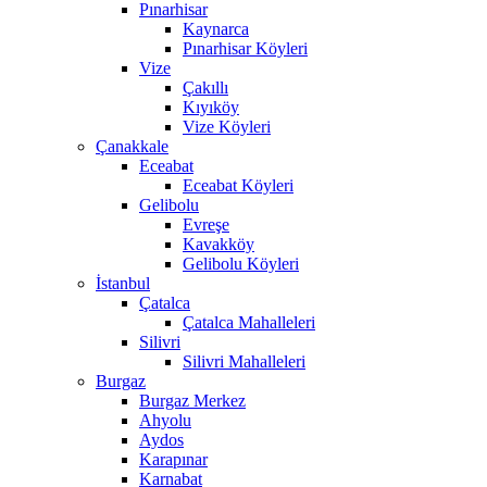
Pınarhisar
Kaynarca
Pınarhisar Köyleri
Vize
Çakıllı
Kıyıköy
Vize Köyleri
Çanakkale
Eceabat
Eceabat Köyleri
Gelibolu
Evreşe
Kavakköy
Gelibolu Köyleri
İstanbul
Çatalca
Çatalca Mahalleleri
Silivri
Silivri Mahalleleri
Burgaz
Burgaz Merkez
Ahyolu
Aydos
Karapınar
Karnabat