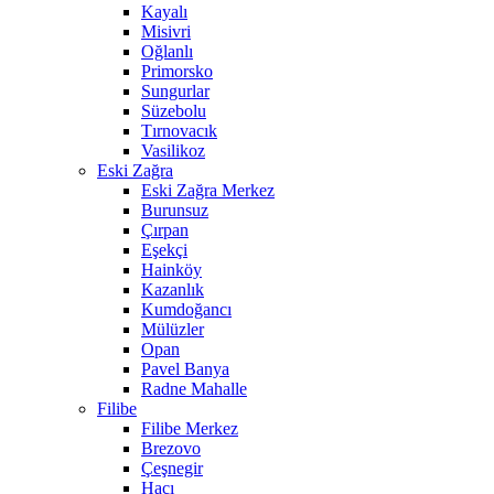
Kayalı
Misivri
Oğlanlı
Primorsko
Sungurlar
Süzebolu
Tırnovacık
Vasilikoz
Eski Zağra
Eski Zağra Merkez
Burunsuz
Çırpan
Eşekçi
Hainköy
Kazanlık
Kumdoğancı
Mülüzler
Opan
Pavel Banya
Radne Mahalle
Filibe
Filibe Merkez
Brezovo
Çeşnegir
Hacı