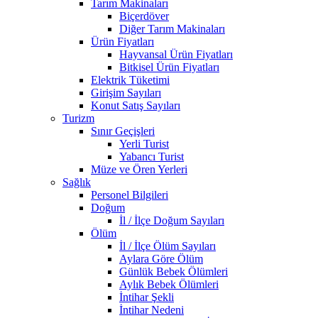
Tarım Makinaları
Biçerdöver
Diğer Tarım Makinaları
Ürün Fiyatları
Hayvansal Ürün Fiyatları
Bitkisel Ürün Fiyatları
Elektrik Tüketimi
Girişim Sayıları
Konut Satış Sayıları
Turizm
Sınır Geçişleri
Yerli Turist
Yabancı Turist
Müze ve Ören Yerleri
Sağlık
Personel Bilgileri
Doğum
İl / İlçe Doğum Sayıları
Ölüm
İl / İlçe Ölüm Sayıları
Aylara Göre Ölüm
Günlük Bebek Ölümleri
Aylık Bebek Ölümleri
İntihar Şekli
İntihar Nedeni