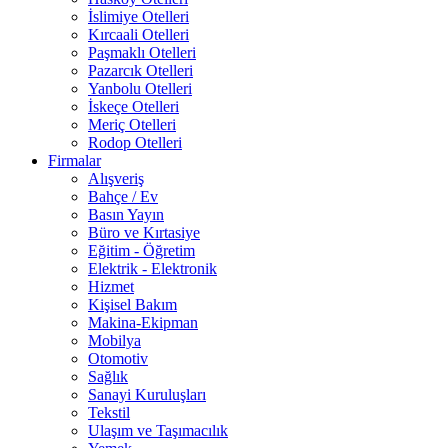
İslimiye Otelleri
Kırcaali Otelleri
Paşmaklı Otelleri
Pazarcık Otelleri
Yanbolu Otelleri
İskeçe Otelleri
Meriç Otelleri
Rodop Otelleri
Firmalar
Alışveriş
Bahçe / Ev
Basın Yayın
Büro ve Kırtasiye
Eğitim - Öğretim
Elektrik - Elektronik
Hizmet
Kişisel Bakım
Makina-Ekipman
Mobilya
Otomotiv
Sağlık
Sanayi Kuruluşları
Tekstil
Ulaşım ve Taşımacılık