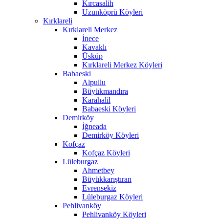
Kırcasalih
Uzunköprü Köyleri
Kırklareli
Kırklareli Merkez
İnece
Kavaklı
Üsküp
Kırklareli Merkez Köyleri
Babaeski
Alpullu
Büyükmandıra
Karahalil
Babaeski Köyleri
Demirköy
İğneada
Demirköy Köyleri
Kofçaz
Kofçaz Köyleri
Lüleburgaz
Ahmetbey
Büyükkarıştıran
Evrensekiz
Lüleburgaz Köyleri
Pehlivanköy
Pehlivanköy Köyleri