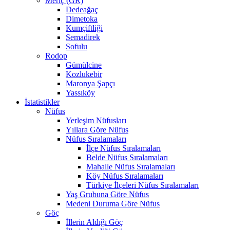
Meriç (GR)
Dedeağaç
Dimetoka
Kumçiftliği
Semadirek
Sofulu
Rodop
Gümülcine
Kozlukebir
Maronya Şapçı
Yassıköy
İstatistikler
Nüfus
Yerleşim Nüfusları
Yıllara Göre Nüfus
Nüfus Sıralamaları
İlçe Nüfus Sıralamaları
Belde Nüfus Sıralamaları
Mahalle Nüfus Sıralamaları
Köy Nüfus Sıralamaları
Türkiye İlçeleri Nüfus Sıralamaları
Yaş Grubuna Göre Nüfus
Medeni Duruma Göre Nüfus
Göç
İllerin Aldığı Göç