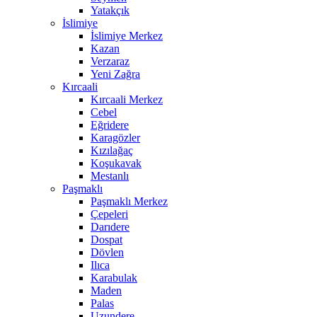
Yatakçık
İslimiye
İslimiye Merkez
Kazan
Verzaraz
Yeni Zağra
Kırcaali
Kırcaali Merkez
Cebel
Eğridere
Karagözler
Kızılağaç
Koşukavak
Mestanlı
Paşmaklı
Paşmaklı Merkez
Çepeleri
Darıdere
Dospat
Dövlen
Ilıca
Karabulak
Maden
Palas
Uzundere