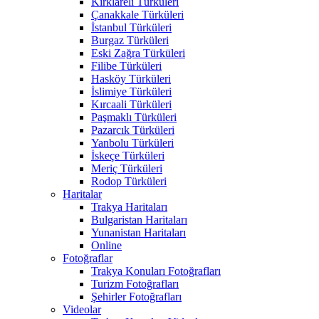
Kırklareli Türküleri
Çanakkale Türküleri
İstanbul Türküleri
Burgaz Türküleri
Eski Zağra Türküleri
Filibe Türküleri
Hasköy Türküleri
İslimiye Türküleri
Kırcaali Türküleri
Paşmaklı Türküleri
Pazarcık Türküleri
Yanbolu Türküleri
İskeçe Türküleri
Meriç Türküleri
Rodop Türküleri
Haritalar
Trakya Haritaları
Bulgaristan Haritaları
Yunanistan Haritaları
Online
Fotoğraflar
Trakya Konuları Fotoğrafları
Turizm Fotoğrafları
Şehirler Fotoğrafları
Videolar