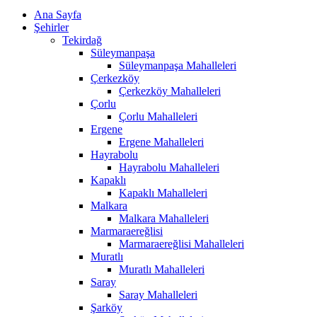
Ana Sayfa
Şehirler
Tekirdağ
Süleymanpaşa
Süleymanpaşa Mahalleleri
Çerkezköy
Çerkezköy Mahalleleri
Çorlu
Çorlu Mahalleleri
Ergene
Ergene Mahalleleri
Hayrabolu
Hayrabolu Mahalleleri
Kapaklı
Kapaklı Mahalleleri
Malkara
Malkara Mahalleleri
Marmaraereğlisi
Marmaraereğlisi Mahalleleri
Muratlı
Muratlı Mahalleleri
Saray
Saray Mahalleleri
Şarköy