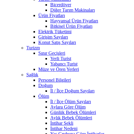
Biçerdöver
Diğer Tarım Makinaları
Ürün Fiyatları
Hayvansal Ürün Fiyatları
Bitkisel Ürün Fiyatları
Elektrik Tüketimi
Girişim Sayıları
Konut Satış Sayıları
Turizm
Sınır Geçişleri
Yerli Turist
Yabancı Turist
Müze ve Ören Yerleri
Sağlık
Personel Bilgileri
Doğum
İl / İlçe Doğum Sayıları
Ölüm
İl / İlçe Ölüm Sayıları
Aylara Göre Ölüm
Günlük Bebek Ölümleri
Aylık Bebek Ölümleri
İntihar Şekli
İntihar Nedeni
Yaş Grubuna Göre İntiharlar