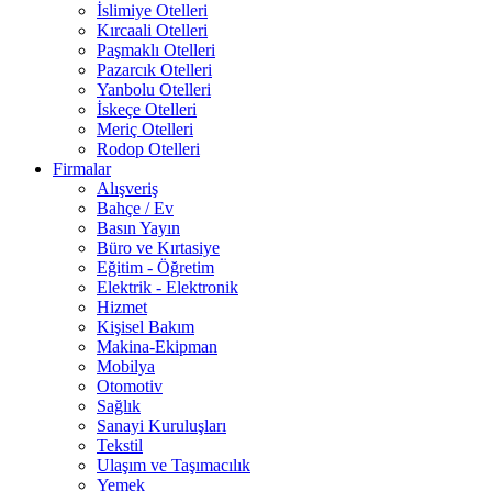
İslimiye Otelleri
Kırcaali Otelleri
Paşmaklı Otelleri
Pazarcık Otelleri
Yanbolu Otelleri
İskeçe Otelleri
Meriç Otelleri
Rodop Otelleri
Firmalar
Alışveriş
Bahçe / Ev
Basın Yayın
Büro ve Kırtasiye
Eğitim - Öğretim
Elektrik - Elektronik
Hizmet
Kişisel Bakım
Makina-Ekipman
Mobilya
Otomotiv
Sağlık
Sanayi Kuruluşları
Tekstil
Ulaşım ve Taşımacılık
Yemek