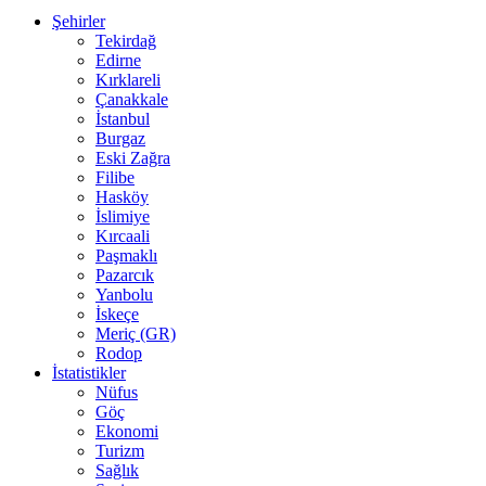
Şehirler
Tekirdağ
Edirne
Kırklareli
Çanakkale
İstanbul
Burgaz
Eski Zağra
Filibe
Hasköy
İslimiye
Kırcaali
Paşmaklı
Pazarcık
Yanbolu
İskeçe
Meriç (GR)
Rodop
İstatistikler
Nüfus
Göç
Ekonomi
Turizm
Sağlık