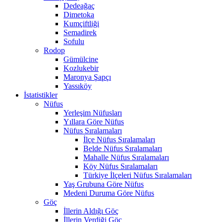
Dedeağaç
Dimetoka
Kumçiftliği
Semadirek
Sofulu
Rodop
Gümülcine
Kozlukebir
Maronya Şapçı
Yassıköy
İstatistikler
Nüfus
Yerleşim Nüfusları
Yıllara Göre Nüfus
Nüfus Sıralamaları
İlçe Nüfus Sıralamaları
Belde Nüfus Sıralamaları
Mahalle Nüfus Sıralamaları
Köy Nüfus Sıralamaları
Türkiye İlçeleri Nüfus Sıralamaları
Yaş Grubuna Göre Nüfus
Medeni Duruma Göre Nüfus
Göç
İllerin Aldığı Göç
İllerin Verdiği Göç