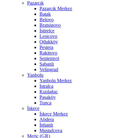
Pazarcık
Pazarcık Merkez
Batak
Belovo
Bratsigovo
İstirelçe
Lesiçovo
Otlukköy
Peştera
Rakitovo
Septemvri
Şabanlı
Velingrad
Yanbolu
Yanbolu Merkez
Istralca
Kızılağaç
Paşaköy
Tunca
İskeçe
İskeçe Merkez
Abdera
İnhanlı
Mustafçova
Meriç (GR)