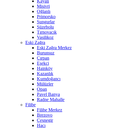
Kayalı
Misivri
Oğlanlı
Primorsko
Sungurlar
Süzebolu
Tırnovacık
Vasilikoz
Eski Zağra
Eski Zağra Merkez
Burunsuz
Çırpan
Eşekçi
Hainköy
Kazanlık
Kumdoğancı
Mülüzler
Opan
Pavel Banya
Radne Mahalle
Filibe
Filibe Merkez
Brezovo
Çeşnegir
Hacı