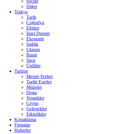
Seçim
Diğer
Trakya
Tarih
Coğrafya
Eğitim
İdari Durum
Ekonomi
Sağlık
Ulaşım
Basın
Spor
Ünlüler
Turizm
Mesire Yerleri
Tarihi Eserler
Müzeler
Doga
Yemekler
Giyim
Gelenekler
Etkinlikler
Konaklama
Firmalar
Haberler