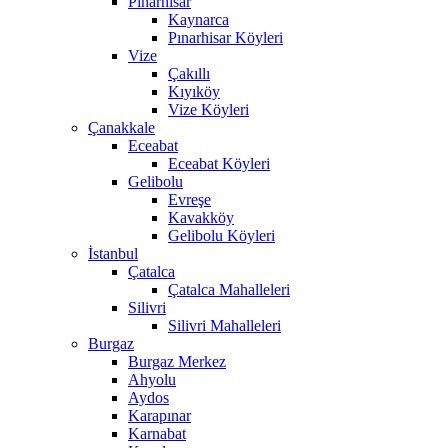
Pınarhisar
Kaynarca
Pınarhisar Köyleri
Vize
Çakıllı
Kıyıköy
Vize Köyleri
Çanakkale
Eceabat
Eceabat Köyleri
Gelibolu
Evreşe
Kavakköy
Gelibolu Köyleri
İstanbul
Çatalca
Çatalca Mahalleleri
Silivri
Silivri Mahalleleri
Burgaz
Burgaz Merkez
Ahyolu
Aydos
Karapınar
Karnabat