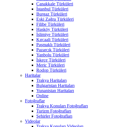
Çanakkale Türküleri
İstanbul Türküleri
Burgaz Türküleri
Eski Zağra Türküleri
Filibe Türküleri
Hasköy Türküleri
İslimiye Türküleri
Kırcaali Türküleri
Paşmaklı Türküleri
Pazarcık Türküleri
Yanbolu Türküleri
İskeçe Türküleri
Meriç Türküleri
Rodop Türküleri
Haritalar
Trakya Haritaları
Bulgaristan Haritaları
Yunanistan Haritaları
Online
Fotoğraflar
Trakya Konuları Fotoğrafları
Turizm Fotoğrafları
Şehirler Fotoğrafları
Videolar
Trakya Konuları Videoları