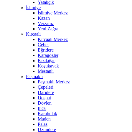
Yatakçık
İslimiye
İslimiye Merkez
Kazan
Verzaraz
Yeni Zağra
Kırcaali
Kırcaali Merkez
Cebel
Eğridere
Karagözler
Kızılağaç
Koşukavak
Mestanlı
Paşmaklı
Paşmaklı Merkez
Çepeleri
Darıdere
Dospat
Dövlen
Ilıca
Karabulak
Maden
Palas
Uzundere