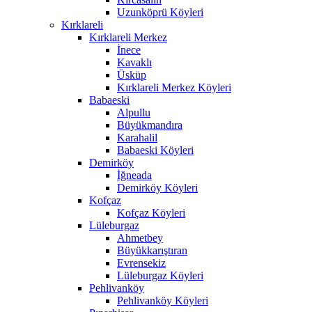
Uzunköprü Köyleri
Kırklareli
Kırklareli Merkez
İnece
Kavaklı
Üsküp
Kırklareli Merkez Köyleri
Babaeski
Alpullu
Büyükmandıra
Karahalil
Babaeski Köyleri
Demirköy
İğneada
Demirköy Köyleri
Kofçaz
Kofçaz Köyleri
Lüleburgaz
Ahmetbey
Büyükkarıştıran
Evrensekiz
Lüleburgaz Köyleri
Pehlivanköy
Pehlivanköy Köyleri