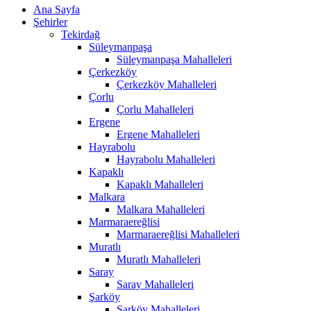
Ana Sayfa
Şehirler
Tekirdağ
Süleymanpaşa
Süleymanpaşa Mahalleleri
Çerkezköy
Çerkezköy Mahalleleri
Çorlu
Çorlu Mahalleleri
Ergene
Ergene Mahalleleri
Hayrabolu
Hayrabolu Mahalleleri
Kapaklı
Kapaklı Mahalleleri
Malkara
Malkara Mahalleleri
Marmaraereğlisi
Marmaraereğlisi Mahalleleri
Muratlı
Muratlı Mahalleleri
Saray
Saray Mahalleleri
Şarköy
Şarköy Mahalleleri