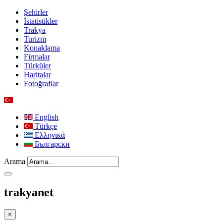
Şehirler
İstatistikler
Trakya
Turizm
Konaklama
Firmalar
Türküler
Haritalar
Fotoğraflar
English
Türkçe
Ελληνικά
Български
Arama
trakyanet
×