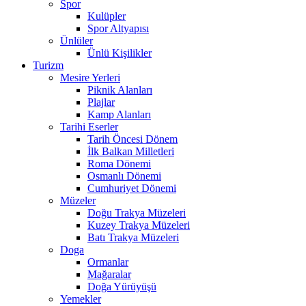
Spor
Kulüpler
Spor Altyapısı
Ünlüler
Ünlü Kişilikler
Turizm
Mesire Yerleri
Piknik Alanları
Plajlar
Kamp Alanları
Tarihi Eserler
Tarih Öncesi Dönem
İlk Balkan Milletleri
Roma Dönemi
Osmanlı Dönemi
Cumhuriyet Dönemi
Müzeler
Doğu Trakya Müzeleri
Kuzey Trakya Müzeleri
Batı Trakya Müzeleri
Doga
Ormanlar
Mağaralar
Doğa Yürüyüşü
Yemekler