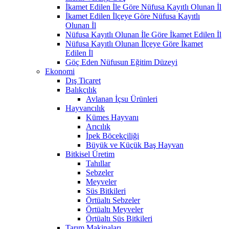
İkamet Edilen İle Göre Nüfusa Kayıtlı Olunan İl
İkamet Edilen İlçeye Göre Nüfusa Kayıtlı
Olunan İl
Nüfusa Kayıtlı Olunan İle Göre İkamet Edilen İl
Nüfusa Kayıtlı Olunan İlçeye Göre İkamet
Edilen İl
Göç Eden Nüfusun Eğitim Düzeyi
Ekonomi
Dış Ticaret
Balıkçılık
Avlanan İçsu Ürünleri
Hayvancılık
Kümes Hayvanı
Arıcılık
İpek Böcekçiliği
Büyük ve Küçük Baş Hayvan
Bitkisel Üretim
Tahıllar
Sebzeler
Meyveler
Süs Bitkileri
Örtüaltı Sebzeler
Örtüaltı Meyveler
Örtüaltı Süs Bitkileri
Tarım Makinaları