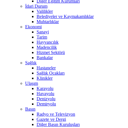
Diğer Eğitim Kurumları
İdari Durum
Valilikler
Belediyeler ve Kaymakamlıklar
Muhtarlıklar
Ekonomi
Sanayi
Tarim
Hayvancılık
Madencilik
Hizmet Sektörü
Bankalar
Sağlık
Hastaneler
Sağlık Ocakları
Klinikler
Ulaşım
Karayolu
Havayolu
Denizyolu
Demiryolu
Basın
Radyo ve Televizyon
Gazete ve Dergi
Diğer Basın Kuruluşları