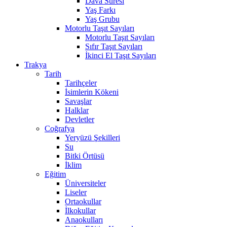
Dava Süresi
Yaş Farkı
Yaş Grubu
Motorlu Taşıt Sayıları
Motorlu Taşıt Sayıları
Sıfır Taşıt Sayıları
İkinci El Taşıt Sayıları
Trakya
Tarih
Tarihçeler
İsimlerin Kökeni
Savaşlar
Halklar
Devletler
Coğrafya
Yeryüzü Şekilleri
Su
Bitki Örtüsü
İklim
Eğitim
Üniversiteler
Liseler
Ortaokullar
İlkokullar
Anaokulları