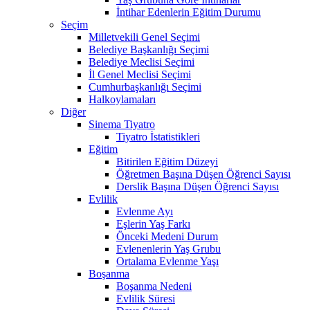
İntihar Edenlerin Eğitim Durumu
Seçim
Milletvekili Genel Seçimi
Belediye Başkanlığı Seçimi
Belediye Meclisi Seçimi
İl Genel Meclisi Seçimi
Cumhurbaşkanlığı Seçimi
Halkoylamaları
Diğer
Sinema Tiyatro
Tiyatro İstatistikleri
Eğitim
Bitirilen Eğitim Düzeyi
Öğretmen Başına Düşen Öğrenci Sayısı
Derslik Başına Düşen Öğrenci Sayısı
Evlilik
Evlenme Ayı
Eşlerin Yaş Farkı
Önceki Medeni Durum
Evlenenlerin Yaş Grubu
Ortalama Evlenme Yaşı
Boşanma
Boşanma Nedeni
Evlilik Süresi