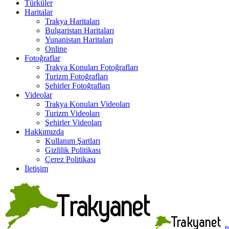
Türküler
Haritalar
Trakya Haritaları
Bulgaristan Haritaları
Yunanistan Haritaları
Online
Fotoğraflar
Trakya Konuları Fotoğrafları
Turizm Fotoğrafları
Şehirler Fotoğrafları
Videolar
Trakya Konuları Videoları
Turizm Videoları
Şehirler Videoları
Hakkımızda
Kullanım Şartları
Gizlilik Politikası
Çerez Politikası
İletişim
t