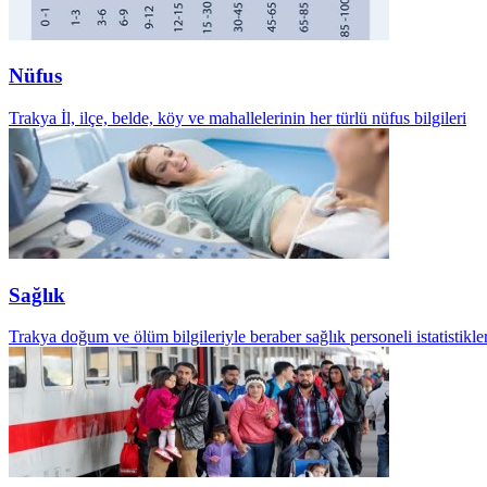
Nüfus
Trakya İl, ilçe, belde, köy ve mahallelerinin her türlü nüfus bilgileri
Sağlık
Trakya doğum ve ölüm bilgileriyle beraber sağlık personeli istatistikler