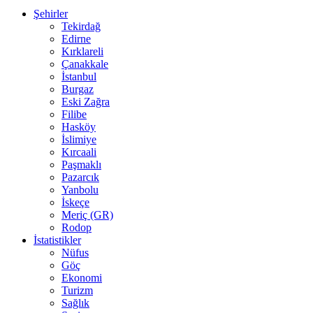
Şehirler
Tekirdağ
Edirne
Kırklareli
Çanakkale
İstanbul
Burgaz
Eski Zağra
Filibe
Hasköy
İslimiye
Kırcaali
Paşmaklı
Pazarcık
Yanbolu
İskeçe
Meriç (GR)
Rodop
İstatistikler
Nüfus
Göç
Ekonomi
Turizm
Sağlık