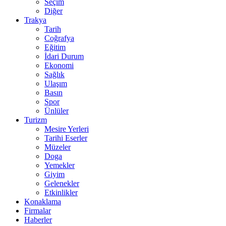
Seçim
Diğer
Trakya
Tarih
Coğrafya
Eğitim
İdari Durum
Ekonomi
Sağlık
Ulaşım
Basın
Spor
Ünlüler
Turizm
Mesire Yerleri
Tarihi Eserler
Müzeler
Doga
Yemekler
Giyim
Gelenekler
Etkinlikler
Konaklama
Firmalar
Haberler