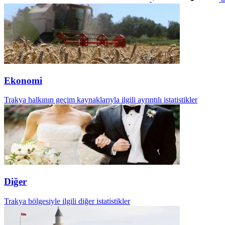
Ekonomi
Trakya halkının geçim kaynaklarıyla ilgili ayrıntılı istatistikler
Diğer
Trakya bölgesiyle ilgili diğer istatistikler