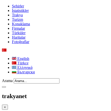
Şehirler
İstatistikler
Trakya
Turizm
Konaklama
Firmalar
Türküler
Haritalar
Fotoğraflar
English
Türkçe
Ελληνικά
Български
Arama
trakyanet
×