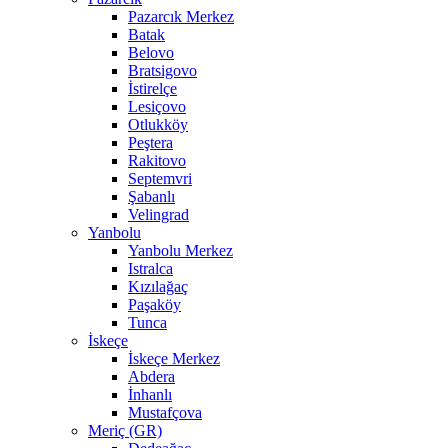
Pazarcık Merkez
Batak
Belovo
Bratsigovo
İstirelçe
Lesiçovo
Otlukköy
Peştera
Rakitovo
Septemvri
Şabanlı
Velingrad
Yanbolu
Yanbolu Merkez
Istralca
Kızılağaç
Paşaköy
Tunca
İskeçe
İskeçe Merkez
Abdera
İnhanlı
Mustafçova
Meriç (GR)