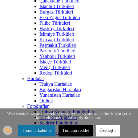
Çanakkale Türküleri
İstanbul Türküleri
Burgaz Türküleri
Eski Zağra Türküleri
Filibe Türküleri
Hasköy Türküleri
İslimiye Türküleri
Kırcaali Türküleri
Paşmaklı Türküleri
Pazarcık Türküleri
Yanbolu Türküleri
İskeçe Türküleri
Meriç Türküleri
Rodop Türküleri
Haritalar
Trakya Haritaları
Bulgaristan Haritaları
Yunanistan Haritaları
Online
Fotoğraflar
Trakya Konuları Fotoğrafları
Web sitemizi ziyaret ederek, size en iyi deneyimi sunabilmek için çerez
Turizm Fotoğrafları
kullandığımızı kabul etmiş olursunuz.
Şehirler Fotoğrafları
Videolar
Tümünü kabul et
Tümünü reddet
Özelleştir
Trakya Konuları Videoları