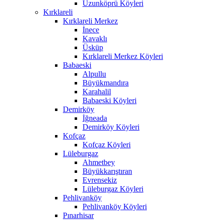
Uzunköprü Köyleri
Kırklareli
Kırklareli Merkez
İnece
Kavaklı
Üsküp
Kırklareli Merkez Köyleri
Babaeski
Alpullu
Büyükmandıra
Karahalil
Babaeski Köyleri
Demirköy
İğneada
Demirköy Köyleri
Kofçaz
Kofçaz Köyleri
Lüleburgaz
Ahmetbey
Büyükkarıştıran
Evrensekiz
Lüleburgaz Köyleri
Pehlivanköy
Pehlivanköy Köyleri
Pınarhisar