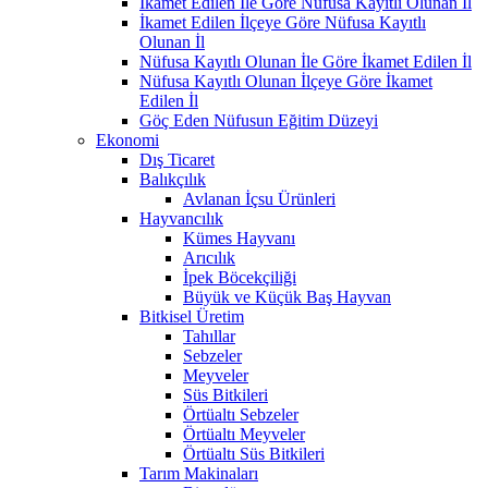
İkamet Edilen İle Göre Nüfusa Kayıtlı Olunan İl
İkamet Edilen İlçeye Göre Nüfusa Kayıtlı
Olunan İl
Nüfusa Kayıtlı Olunan İle Göre İkamet Edilen İl
Nüfusa Kayıtlı Olunan İlçeye Göre İkamet
Edilen İl
Göç Eden Nüfusun Eğitim Düzeyi
Ekonomi
Dış Ticaret
Balıkçılık
Avlanan İçsu Ürünleri
Hayvancılık
Kümes Hayvanı
Arıcılık
İpek Böcekçiliği
Büyük ve Küçük Baş Hayvan
Bitkisel Üretim
Tahıllar
Sebzeler
Meyveler
Süs Bitkileri
Örtüaltı Sebzeler
Örtüaltı Meyveler
Örtüaltı Süs Bitkileri
Tarım Makinaları