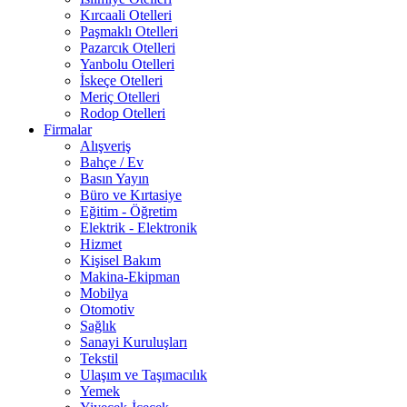
Kırcaali Otelleri
Paşmaklı Otelleri
Pazarcık Otelleri
Yanbolu Otelleri
İskeçe Otelleri
Meriç Otelleri
Rodop Otelleri
Firmalar
Alışveriş
Bahçe / Ev
Basın Yayın
Büro ve Kırtasiye
Eğitim - Öğretim
Elektrik - Elektronik
Hizmet
Kişisel Bakım
Makina-Ekipman
Mobilya
Otomotiv
Sağlık
Sanayi Kuruluşları
Tekstil
Ulaşım ve Taşımacılık
Yemek