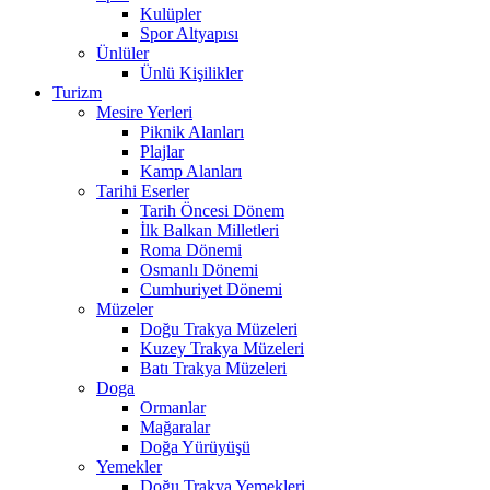
Kulüpler
Spor Altyapısı
Ünlüler
Ünlü Kişilikler
Turizm
Mesire Yerleri
Piknik Alanları
Plajlar
Kamp Alanları
Tarihi Eserler
Tarih Öncesi Dönem
İlk Balkan Milletleri
Roma Dönemi
Osmanlı Dönemi
Cumhuriyet Dönemi
Müzeler
Doğu Trakya Müzeleri
Kuzey Trakya Müzeleri
Batı Trakya Müzeleri
Doga
Ormanlar
Mağaralar
Doğa Yürüyüşü
Yemekler
Doğu Trakya Yemekleri