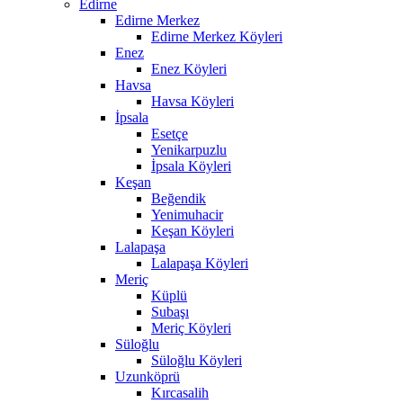
Edirne
Edirne Merkez
Edirne Merkez Köyleri
Enez
Enez Köyleri
Havsa
Havsa Köyleri
İpsala
Esetçe
Yenikarpuzlu
İpsala Köyleri
Keşan
Beğendik
Yenimuhacir
Keşan Köyleri
Lalapaşa
Lalapaşa Köyleri
Meriç
Küplü
Subaşı
Meriç Köyleri
Süloğlu
Süloğlu Köyleri
Uzunköprü
Kırcasalih