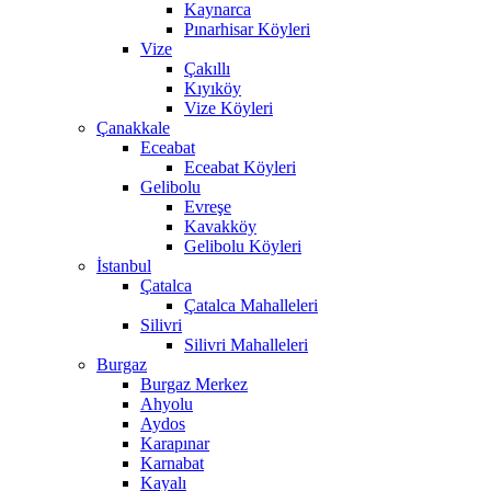
Kaynarca
Pınarhisar Köyleri
Vize
Çakıllı
Kıyıköy
Vize Köyleri
Çanakkale
Eceabat
Eceabat Köyleri
Gelibolu
Evreşe
Kavakköy
Gelibolu Köyleri
İstanbul
Çatalca
Çatalca Mahalleleri
Silivri
Silivri Mahalleleri
Burgaz
Burgaz Merkez
Ahyolu
Aydos
Karapınar
Karnabat
Kayalı