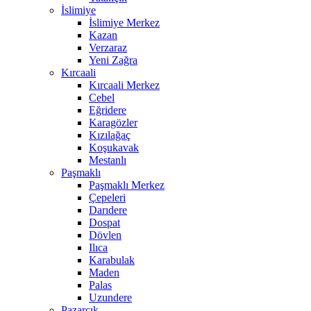
İslimiye
İslimiye Merkez
Kazan
Verzaraz
Yeni Zağra
Kırcaali
Kırcaali Merkez
Cebel
Eğridere
Karagözler
Kızılağaç
Koşukavak
Mestanlı
Paşmaklı
Paşmaklı Merkez
Çepeleri
Darıdere
Dospat
Dövlen
Ilıca
Karabulak
Maden
Palas
Uzundere
Pazarcık