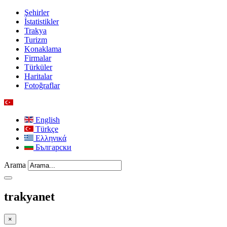
Şehirler
İstatistikler
Trakya
Turizm
Konaklama
Firmalar
Türküler
Haritalar
Fotoğraflar
English
Türkçe
Ελληνικά
Български
Arama
trakyanet
×