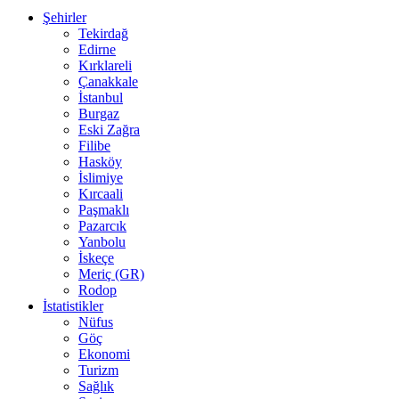
Şehirler
Tekirdağ
Edirne
Kırklareli
Çanakkale
İstanbul
Burgaz
Eski Zağra
Filibe
Hasköy
İslimiye
Kırcaali
Paşmaklı
Pazarcık
Yanbolu
İskeçe
Meriç (GR)
Rodop
İstatistikler
Nüfus
Göç
Ekonomi
Turizm
Sağlık