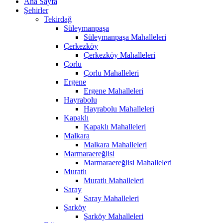
Ana Sayfa
Şehirler
Tekirdağ
Süleymanpaşa
Süleymanpaşa Mahalleleri
Çerkezköy
Çerkezköy Mahalleleri
Çorlu
Çorlu Mahalleleri
Ergene
Ergene Mahalleleri
Hayrabolu
Hayrabolu Mahalleleri
Kapaklı
Kapaklı Mahalleleri
Malkara
Malkara Mahalleleri
Marmaraereğlisi
Marmaraereğlisi Mahalleleri
Muratlı
Muratlı Mahalleleri
Saray
Saray Mahalleleri
Şarköy
Şarköy Mahalleleri