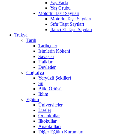
Yaş Farkı
Yaş Grubu
Motorlu Taşıt Sayıları
Motorlu Taşıt Sayıları
Sıfır Taşıt Sayıları
İkinci El Taşıt Sayıları
Trakya
Tarih
Tarihçeler
İsimlerin Kökeni
Savaşlar
Halklar
Devletler
Coğrafya
Yeryüzü Şekilleri
Su
Bitki Örtüsü
İklim
Eğitim
Üniversiteler
Liseler
Ortaokullar
İlkokullar
Anaokulları
Diğer Eğitim Kurumları