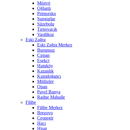
Misivri
Oğlanlı
Primorsko
Sungurlar
Süzebolu
Tırnovacık
Vasilikoz
Eski Zağra
Eski Zağra Merkez
Burunsuz
Çırpan
Eşekçi
Hainköy
Kazanlık
Kumdoğancı
Mülüzler
Opan
Pavel Banya
Radne Mahalle
Filibe
Filibe Merkez
Brezovo
Çeşnegir
Hacı
Hisar