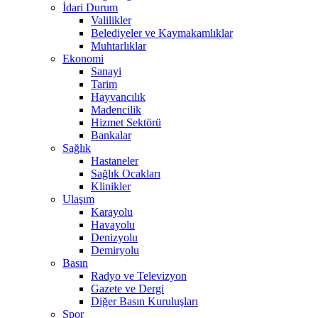
İdari Durum
Valilikler
Belediyeler ve Kaymakamlıklar
Muhtarlıklar
Ekonomi
Sanayi
Tarim
Hayvancılık
Madencilik
Hizmet Sektörü
Bankalar
Sağlık
Hastaneler
Sağlık Ocakları
Klinikler
Ulaşım
Karayolu
Havayolu
Denizyolu
Demiryolu
Basın
Radyo ve Televizyon
Gazete ve Dergi
Diğer Basın Kuruluşları
Spor