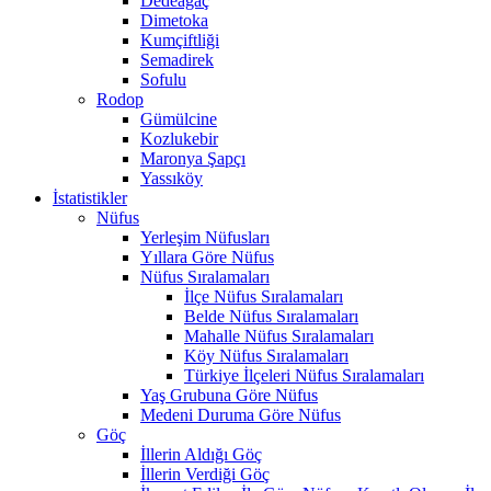
Dedeağaç
Dimetoka
Kumçiftliği
Semadirek
Sofulu
Rodop
Gümülcine
Kozlukebir
Maronya Şapçı
Yassıköy
İstatistikler
Nüfus
Yerleşim Nüfusları
Yıllara Göre Nüfus
Nüfus Sıralamaları
İlçe Nüfus Sıralamaları
Belde Nüfus Sıralamaları
Mahalle Nüfus Sıralamaları
Köy Nüfus Sıralamaları
Türkiye İlçeleri Nüfus Sıralamaları
Yaş Grubuna Göre Nüfus
Medeni Duruma Göre Nüfus
Göç
İllerin Aldığı Göç
İllerin Verdiği Göç