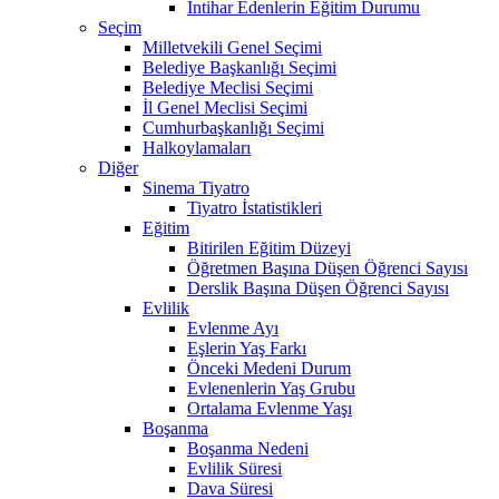
İntihar Edenlerin Eğitim Durumu
Seçim
Milletvekili Genel Seçimi
Belediye Başkanlığı Seçimi
Belediye Meclisi Seçimi
İl Genel Meclisi Seçimi
Cumhurbaşkanlığı Seçimi
Halkoylamaları
Diğer
Sinema Tiyatro
Tiyatro İstatistikleri
Eğitim
Bitirilen Eğitim Düzeyi
Öğretmen Başına Düşen Öğrenci Sayısı
Derslik Başına Düşen Öğrenci Sayısı
Evlilik
Evlenme Ayı
Eşlerin Yaş Farkı
Önceki Medeni Durum
Evlenenlerin Yaş Grubu
Ortalama Evlenme Yaşı
Boşanma
Boşanma Nedeni
Evlilik Süresi
Dava Süresi