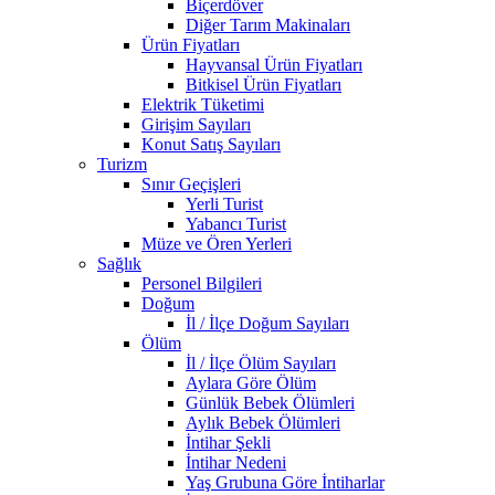
Biçerdöver
Diğer Tarım Makinaları
Ürün Fiyatları
Hayvansal Ürün Fiyatları
Bitkisel Ürün Fiyatları
Elektrik Tüketimi
Girişim Sayıları
Konut Satış Sayıları
Turizm
Sınır Geçişleri
Yerli Turist
Yabancı Turist
Müze ve Ören Yerleri
Sağlık
Personel Bilgileri
Doğum
İl / İlçe Doğum Sayıları
Ölüm
İl / İlçe Ölüm Sayıları
Aylara Göre Ölüm
Günlük Bebek Ölümleri
Aylık Bebek Ölümleri
İntihar Şekli
İntihar Nedeni
Yaş Grubuna Göre İntiharlar