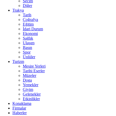
Seçim
Diğer
Trakya
Tarih
Coğrafya
Eğitim
İdari Durum
Ekonomi
Sağlık
Ulaşım
Basın
Spor
Ünlüler
Turizm
Mesire Yerleri
Tarihi Eserler
Müzeler
Doga
Yemekler
Giyim
Gelenekler
Etkinlikler
Konaklama
Firmalar
Haberler